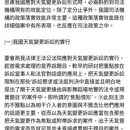
思慮我國應對天氣變更訴訟形式時，必需斟酌到司法
機構現有的效能定位。除了定分止爭外，我國司法機
構的政策落實效能非常主要。這種政策落實效能既在
詳細個案中有所表現，也反應在司法政策之中。
(一)我國天氣變更訴訟的實行
要會商我法律王法公法院應對天氣變更訴訟的實行，
起首需求處理的是界說題目。較早的研討把重點放在
訴訟當事人和法官對話語的應用上，把天氣變更訴訟
限制在那些“訴訟懇求或法庭判決中直接並且明白地
提出了關于天氣變更緣由與影
舞蹈場地
響的法令或現
實題目”的案件中，即所謂的“焦點情形”。⑨此刻主流
的不雅點以為相干介入者的意圖與不雅念比他們應用
的話語更主要，從而以為天氣變更訴訟應當包含那些
把天氣變更作為焦點或附帶訴求的案件、出于天氣管
理的需求而告狀可是并未直接處置相干題目的案件、