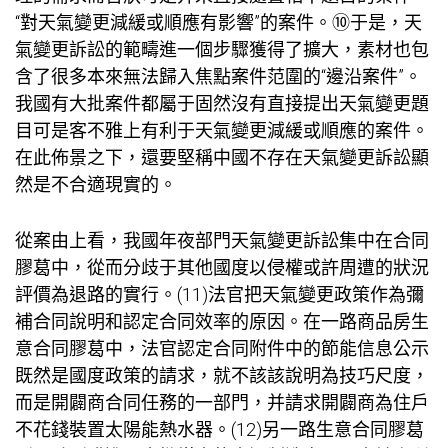
“對天氣變更減緩或順應有影響”的案件。⑩于是，天
氣變更訴訟的範疇進一個步驟獲得了擴大，素材也包
含了很多本來無法歸入焦點案件范圍的“邊沿案件”。
我國有大批案件都屬于固然沒有直接提出天氣變更題
目可是客不雅上有利于天氣變更減緩或順應的案件。
在此佈景之下，還要堅稱中國不存在天氣變更訴訟顯
然是不合適現實的。
從案由上看，我國年夜部門天氣變更訴訟集中在合同
膠葛中，從而分歧于其他國度以侵權或許周遭的狀況
評價為退路的實行。(11)法官把天氣變更政策作為彌
補合同說明和認定合同效率的原因。在一路商品房生
意合同膠葛中，法官認定合同附件中的節能信息公示
既然是國度政策的請求，就不該該說明為技巧尺度，
而是開闢商合同任務的一部門，并請求開闢商為住戶
不花錢裝置太陽能熱水器。(12)另一路生意合同膠葛