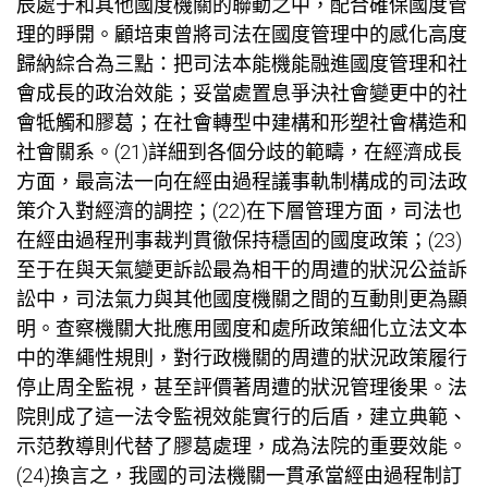
辰處于和其他國度機關的聯動之中，配合確保國度管
理的睜開。顧培東曾將司法在國度管理中的感化高度
歸納綜合為三點：把司法本能機能融進國度管理和社
會成長的政治效能；妥當處置息爭決社會變更中的社
會牴觸和膠葛；在社會轉型中建構和形塑社會構造和
社會關系。(21)詳細到各個分歧的範疇，在經濟成長
方面，最高法一向在經由過程議事軌制構成的司法政
策介入對經濟的調控；(22)在下層管理方面，司法也
在經由過程刑事裁判貫徹保持穩固的國度政策；(23)
至于在與天氣變更訴訟最為相干的周遭的狀況公益訴
訟中，司法氣力與其他國度機關之間的互動則更為顯
明。查察機關大批應用國度和處所政策細化立法文本
中的準繩性規則，對行政機關的周遭的狀況政策履行
停止周全監視，甚至評價著周遭的狀況管理後果。法
院則成了這一法令監視效能實行的后盾，建立典範、
示范教導則代替了膠葛處理，成為法院的重要效能。
(24)換言之，我國的司法機關一貫承當經由過程制訂