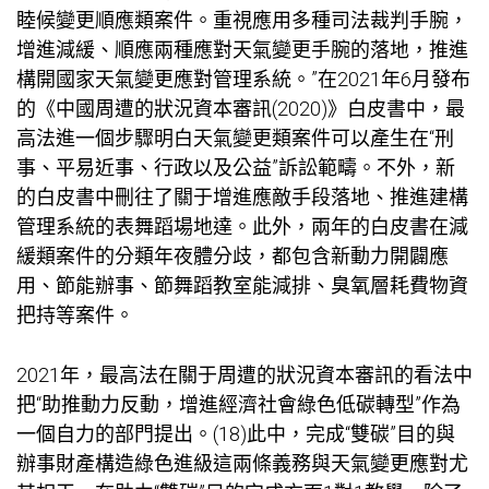
睦候變更順應類案件。重視應用多種司法裁判手腕，
增進減緩、順應兩種應對天氣變更手腕的落地，推進
構開國家天氣變更應對管理系統。”在2021年6月發布
的《中國周遭的狀況資本審訊(2020)》白皮書中，最
高法進一個步驟明白天氣變更類案件可以產生在“刑
事、平易近事、行政以及公益”訴訟範疇。不外，新
的白皮書中刪往了關于增進應敵手段落地、推進建構
管理系統的表
舞蹈場地
達。此外，兩年的白皮書在減
緩類案件的分類年夜體分歧，都包含新動力開闢應
用、節能辦事、節
舞蹈教室
能減排、臭氧層耗費物資
把持等案件。
2021年，最高法在關于周遭的狀況資本審訊的看法中
把“助推動力反動，增進經濟社會綠色低碳轉型”作為
一個自力的部門提出。(18)此中，完成“雙碳”目的與
辦事財產構造綠色進級這兩條義務與天氣變更應對尤