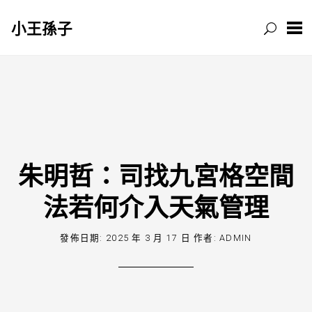
小王孫子
跳
至
主
要
內
容
朱明哲：司找九宮格空間
法若何介入天氣管理
發佈日期:
2025 年 3 月 17 日
作者:
ADMIN