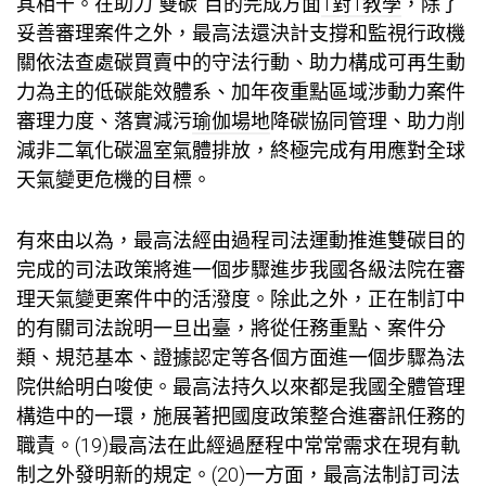
其相干。在助力“雙碳”目的完成方面
1對1教學
，除了
妥善審理案件之外，最高法還決計支撐和監視行政機
關依法查處碳買賣中的守法行動、助力構成可再生動
力為主的低碳能效體系、加年夜重點區域涉動力案件
審理力度、落實減污
瑜伽場地
降碳協同管理、助力削
減非二氧化碳溫室氣體排放，終極完成有用應對全球
天氣變更危機的目標。
有來由以為，最高法經由過程司法運動推進雙碳目的
完成的司法政策將進一個步驟進步我國各級法院在審
理天氣變更案件中的活潑度。除此之外，正在制訂中
的有關司法說明一旦出臺，將從任務重點、案件分
類、規范基本、證據認定等各個方面進一個步驟為法
院供給明白唆使。最高法持久以來都是我國全體管理
構造中的一環，施展著把國度政策整合進審訊任務的
職責。(19)最高法在此經過歷程中常常需求在現有軌
制之外發明新的規定。(20)一方面，最高法制訂司法