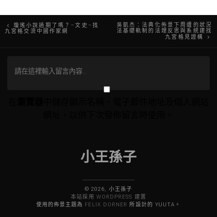
文
吳凱杰：法典化佈景下周遭的狀況
瓊瑤小說過期了嗎？–文史–找
法基礎軌制的法理反思與系統建找
九宮格交流中國作家網
九宮格見證構
章
導
覽
在
瀏覽器
中儲存顯示名稱、電子郵件地址及個人網站
網址，以供下次發佈留言時使用。
小王孫子
© 2026, 小王孫子
本站採用 WORDPRESS 建置
使用的佈景主題為
FELIX DORNER
所設計的 YUUTA。