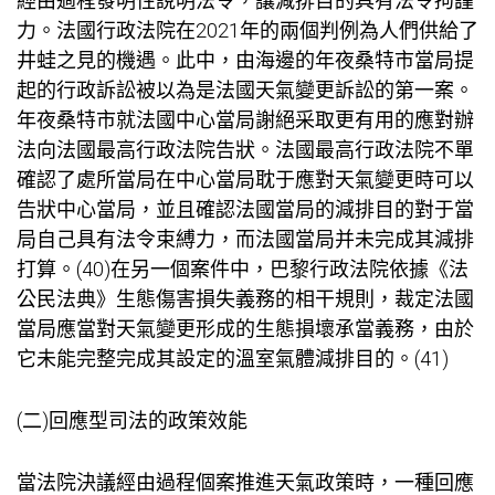
經由過程發明性說明法令，讓減排目的具有法令拘謹
力。法國行政法院在2021年的兩個判例為人們供給了
井蛙之見的機遇。此中，由海邊的年夜桑特市當局提
起的行政訴訟被以為是法國天氣變更訴訟的第一案。
年夜桑特市就法國中心當局謝絕采取更有用的應對辦
法向法國最高行政法院告狀。法國最高行政法院不單
確認了處所當局在中心當局耽于應對天氣變更時可以
告狀中心當局，並且確認法國當局的減排目的對于當
局自己具有法令束縛力，而法國當局并未完成其減排
打算。(40)在另一個案件中，巴黎行政法院依據《法
公民法典》生態傷害損失義務的相干規則，裁定法國
當局應當對天氣變更形成的生態損壞承當義務，由於
它未能完整完成其設定的溫室氣體減排目的。(41)
(二)回應型司法的政策效能
當法院決議經由過程個案推進天氣政策時，一種回應