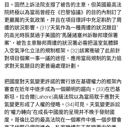
目。固然上訴法院支撐了被告的主意，但英國最高法
院終極以為當局曾經在《巴黎協議》的目的內制訂了
更嚴厲的天氣政策，并且在項目環評中充足斟酌了周
遭的狀況影響。(31)“天氣作為一種周遭的狀況題目”
的高光時辰莫過于美國的“馬薩諸塞州訴聯邦環保署
案”，被告主意聯邦周遭的狀況署必需把溫室氣體歸
入空氣淨化立法的規制框架。(32)該案衝破了此前針
對項目個案一事一議的途徑，應用當局規制的氣力追
求對天氣題目的更普遍處理計劃。
把國度對天氣變更許諾的實行放在基礎權力的框架內
審查在近年中逐步成為一個顯明的趨向。(33)在巴基
斯坦，拉合爾(Lahore)高級法院以為當局耽于應對天
氣變更形成了人權的侵略。(34)可見，天氣變更訴訟
的“權力轉向”在成長中國度的呈現并不晚于發財國
度。哥倫比亞的最高法院在一個案件中進一個步驟會