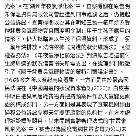
光案”。在“湖州年夜氣淨化案”中，查察機關在原告明
禾保溫資料無限公司曾經遭到刑事處罰之后，仍提起
公益訴訟。查察機關以為其在明知三氯一氟甲烷系受
控耗費臭氧層物資且國度明令制止用于生孩子應用的
情形下，仍大批購進以生孩子保溫資料，形成了三氯
一氟甲烷排放。法院依據《周遭的狀況維護法》《侵
權義務法》《年夜氣淨化防治法》判決原告賠還償付
生態周遭的狀況傷害損失所需支出，在說理部門還徵
引了《關于耗費臭氧層物資的蒙特利爾議定書》。
(16)該案之所以惹起高度器重，一方面是由於最高國
民法院在《中國周遭的狀況資本審訊(2020)》白皮書
中明白把臭氧層耗費物資把持類案件作為天氣變更訴
訟的構成部門，另一方面則是其表現了查察機關經由
過程公益訴訟參與天氣變更應對的能夠性。在方才處
理訴訟標準題目、尚未開端實體審理法式的“甘肅棄
風棄光案”中，被告以為國度電網甘肅省電力公司未