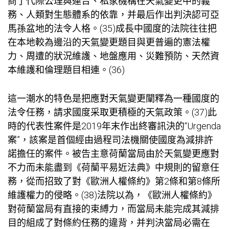
商了代際公理與連合、私家機構在天氣變更中的義
務、人類對生態體系的依靠，并最后作出判決認可亞
馬孫盆地的法令人格。(35)成長中國度的法院往往把
在本地較為邊沿的天氣變更題目與更普遍的憲法權
力、周遭的狀況維護、地盤應用、災難預防、天然資
本維護和倫理題目相連。(36)
這一潮水的特色是把應對天氣變更闡釋為一種國度的
法令任務，請求國度采取更積極的天氣政策。(37)此
時的代表性案件是2019年末作出終審訊決的“Urgenda
案”，該案是首個經由過程司法機關使國度為減排許
諾擔任的案件。被告主意荷蘭當局由於天氣變更應對
不力而未能盡到《荷蘭平易近法典》中規則的留意任
務，從而招致了對《歐洲人權條約》第2條和第8條所
維護權力的侵略。(38)法院以為，《歐洲人權條約》
對荷蘭當局有直接的束縛力，而當局未能完成其減排
目的組成了對條約任務的違背，并判決當局必需在