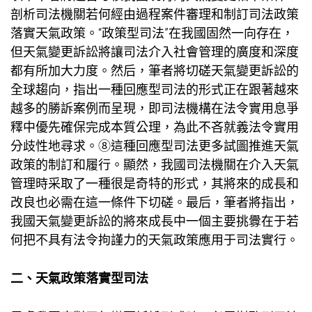
剖析司法機關若何經由過程案件審理和制訂司法政策
落實天氣政策。“政策型司法”在我國固然一向存在，
但天氣變更訴訟將讓司法介入社會管理的廣度和深度
都有所加大力度。然后，筆者將切磋天氣變更訴訟的
全球趨向，指出一種回應型司法的形式正在跟著越來
越多的勝訴案例而呈現，即司法機構在法令實用息爭
釋中優先確保完成本質公理，為此不吝就義法令實用
分歧性地尋求。⑧這種回應型司法更多試圖推進天氣
政策的制訂和履行。顯然，我國司法機關在介入天氣
管理時采取了一種很是奇特的形式，其將來的成長和
改良也必需在這一條件下切磋。最后，筆者將指出，
我國天氣變更訴訟的將來成長中一個主要挑釁在于若
何把不具有法令拘謹力的天氣政策應用于司法實行。
二、天氣政策落實型司法