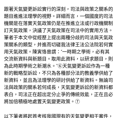
跟著天氣變更訴訟實行的深刻，司法與政策之關系的
題目進進法理學的視野。詳細而言，一個國度的司法
機關是在落實天氣政策仍是在推進立法或行政機關制
訂天氣政策，決議了天氣政策在司法中的實用方法。
筆者于本文中從經歷上提出兩種分歧的司法與天氣政
策關系的類型，并進而切磋我法律王法公法院若何實
用天氣政策。陳寅恪曾謂：“一時期之學術，必有其
交流
新資料與新題目。取用此資料，以研求題目，則
為此時期學術之新潮水。”⑥天氣變更訴訟作為一種
新的戰略型訴訟，不只為各種部分法的教義學供給了
新資料，並且為法理學的研討供給了新資料。無論司
法與政策的關系若何成長，天氣變更訴訟的新資料都
表白，司法正在超出定分止爭的傳統效能，正在且必
將加倍積極地處置天氣變更政策。⑦
以下筆者將起首考核我國現有的天氣變更相干案件，