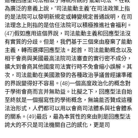
這種回應型司法相似于傳統所說的“能動司法”。在較
為廣泛的意義上說，“司法能動主義”在司法政策上指
的是法院可以發明新規定或轉變規定普通說明，在司
法理念上則指的是信任法院可以積極推進社會福利。
(47)假如應用這個界說，司法能動主義和回應型法沒
有實質的分歧。但是，我們基于三個來由廢棄了能動
主義，轉而選擇回應型法。起首，司法能動概念以及
相干會商與美國最高法院司法審查的實行密不成分，
擴大到會商其他國度司法實行時不免會縮小誤解。其
次，司法能動在美國激發的各種政治爭議曾經讓準確
的界說變得好不容易。(48)一個高度政治化的概念對
于學術會商而言并無助益。比擬之下，回應型法自始
至終就是一個描寫性的學術概念，無論能否贊成這種
法治形式，人們都可以用以會商司法體系與社會體系
的關系。(49)最后，最為本質性的來由則是回應型法
誇大的不只是司法機關自己的感化，更是司