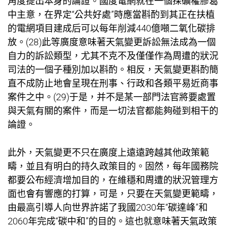
角度提出本身的論證。國度電網就在一個探礦權膠葛
中主意，在界定“公共好處”時應當斟酌到其正在扶植
的電網項目建成后可以每年削減440億噸二氧化碳排
放。(28)此等廣度意味著天氣變更訴訟無法成為一個
自力的訴訟類型，尤其不克不及僅僅作為周遭的狀況
司法的一個子種別加以斟酌。相反，天氣變更斟酌簡
直不成防止地會呈現在刑事、行政和各類平易近商事
案件之中。(29)于是，并不是某一部門法官將要處置
與天氣有關的案件，而是一切法官都能夠碰到相干的
論證。
此外，天氣變更不只在廣度上遠遠跨越其他政策範
疇，並且有明白的持久政策目的。固然，每年國務院
都要公布經濟增加目的，在維穩和周遭的狀況管理方
面也會有響應的打算，可是，只要在天氣變更範疇，
由最高引導人向世界許諾了我國2030年“碳達峰”和
2060年完成“碳中和”的目的。這也就意味著天氣政策