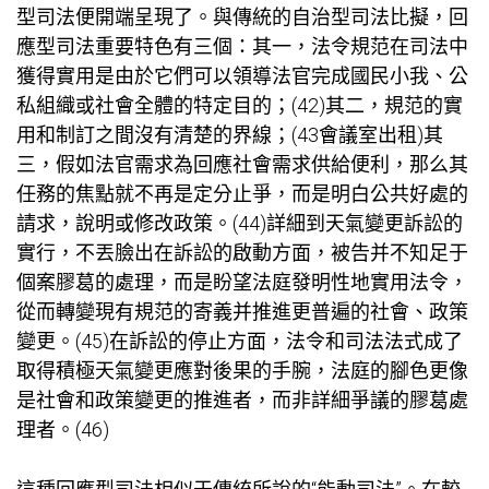
型司法便開端呈現了。與傳統的自治型司法比擬，回
應型司法重要特色有三個：其一，法令規范在司法中
獲得實用是由於它們可以領導法官完成國民小我、公
私組織或社會全體的特定目的；(42)其二，規范的實
用和制訂之間沒有清楚的界線；(43
會議室出租
)其
三，假如法官需求為回應社會需求供給便利，那么其
任務的焦點就不再是定分止爭，而是明白公共好處的
請求，說明或修改政策。(44)詳細到天氣變更訴訟的
實行，不丟臉出在訴訟的啟動方面，被告并不知足于
個案膠葛的處理，而是盼望法庭發明性地實用法令，
從而轉變現有規范的寄義并推進更普遍的社會、政策
變更。(45)在訴訟的停止方面，法令和司法法式成了
取得積極天氣變更應對後果的手腕，法庭的腳色更像
是社會和政策變更的推進者，而非詳細爭議的膠葛處
理者。(46)