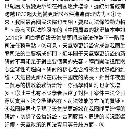
世紀后天氣變更訴訟在列國逐步增添，據統計曾經有
跨越1800起天氣變更訴訟案件進進審理法式。①比
來，我國最高國民法院也亮相，要以司法保證動力轉
型。最高國民法院發布的《中國周遭的狀況資本審訊
(2019)》明白把保證天氣變更順應辦法作為下一階段
司法任務重點。②可見，天氣變更訴訟會成為我國生
態司法的主要構成部門。近年關于天氣變更訴訟的新
研討不再知足于對主要個案的先容，轉而開端追蹤關
心全球性的趨向。研討的核心包含將來世代好處的維
護、天氣變更訴訟在成長中國度的成長、針對年夜型
工貿易的排放義務訴訟等，穿插學科研討也漸次增
多。③此中也有不少學者表達了對相干案件中法令淵
源與實用、法令準繩內在、司法效能等方面的質疑。
④我國粹界也呈現了天氣變更訴訟在我國睜開途徑的
研討，切磋了公益訴訟、合同膠葛、周遭的狀況影響
評價、天氣政策的司法實用等分歧方面。⑤