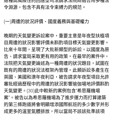
這種高風險性的回應型司法請求法院綜適合用多種法
令淵源，包含不具有法令束縛力的規范。
(一)周遭的狀況評價、國度義務與基礎權力
晚期的天氣變更訴訟案中，重要主意是年夜型扶植項
目周遭的狀況影響評價未斟酌項目標天氣變更影響。
比來十年間，呈現了大批新類型的訴訟，以國度為原
告、請求當局采取更有用的政策。在最早的案件中，
法院把天氣變更論述為一種周遭的狀況題目，試圖在
既有的周遭的狀況法框架內管理。此類訴訟多產生在
英國、美國和澳年夜利亞，被告請求年夜型項目允許
審批經過歷程中的周遭的狀況影響
瑜伽場地
評價斟酌
天氣變更。(30)此中較新的案例包含“希思羅機場
案”。被告以為希思羅機場為了進步運力而打算建築
的第三條跑道將會明顯增添國際航班的多少數字并形
成更多的溫室氣體排放，所以當局不該該批準該項