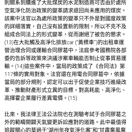
則關系到購進了大批煤炭的水泥制造商可否由於處所
空氣淨化防治政策的變革請求退回尚未應用的煤炭。
該案中法官以為處所政策的變革只不外是對國度政策
的詳細落實，自己沒有設置新的限制，所以不克不及
組成合同法上的形式變革，從而謝絕了被告的懇求。
(13)在大批觸及高淨化排放car (“黃標車”)的出租車運
營治理合同或運輸合同膠葛中，法庭參考國務院各部
委的告訴等政策來決議涉案車輛能否制止從事貿易運
輸。(14)這些案件中，當局的政策成了《合同法》第
117條的實用對象。法官還在用電合同膠葛中，依據
當局的部分規則，認定可以出于促使企業技巧進級改
革、推動財產形式立異的目標，對高耗能、高淨化、
高揮霍企業履行差異電價。(15)
比來，我法律王法公法院也在測驗考試于合同膠葛之
外的範疇開闢天氣變更訴訟應對的道路。此中最值得
追蹤關心的莫過于“湖州年夜氣淨化案”和“甘肅棄風棄