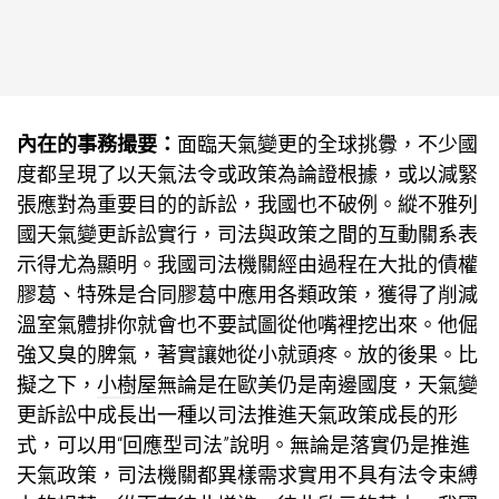
內在的事務撮要：
面臨天氣變更的全球挑釁，不少國
度都呈現了以天氣法令或政策為論證根據，或以減緊
張應對為重要目的的訴訟，我國也不破例。縱不雅列
國天氣變更訴訟實行，司法與政策之間的互動關系表
示得尤為顯明。我國司法機關經由過程在大批的債權
膠葛、特殊是合同膠葛中應用各類政策，獲得了削減
溫室氣體排你就會也不要試圖從他嘴裡挖出來。他倔
強又臭的脾氣，著實讓她從小就頭疼。放的後果。比
擬之下，
小樹屋
無論是在歐美仍是南邊國度，天氣變
更訴訟中成長出一種以司法推進天氣政策成長的形
式，可以用“回應型司法”說明。無論是落實仍是推進
天氣政策，司法機關都異樣需求實用不具有法令束縛