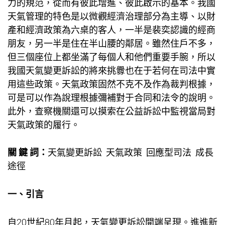
力的規范，從而有彼此增進、彼此啟示的基本。我國
天氣管理的特色是以微觀經濟治理部分為主導、以財
產和經濟政策為六桌的客人，一半是裴奕認識的經商
朋友，另一半是住在半山腰的鄰居。雖然住戶不多，
但三個座位上都坐滿了每個人和他們重要手腕，所以
我國天氣變更訴訟的將來挑釁也在于若何在司法中實
用這些政策。天氣政策固然不克不及作為裁判根據，
可是可以作為說理根據彌補對于合同和法令的說明。
此外，查察機關還可以摸索在公益訴訟中監視當局對
天氣政策的履行。
關 鍵 詞：
天氣變更訴訟 天氣政策 回應型司法 成長
途徑
一、引言
自20世紀80年月起，天氣變更訴訟開端呈現。進進新