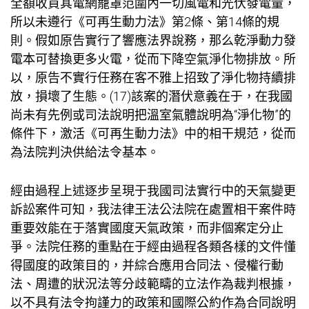
全額收買其電網籠罩范圍內一切風電和光伏發電量，
所以未遵行《可再生動力法》第2條、第14條的規
則。假如原告實行了響應法界說務，那么乾淨動力發
電本可替換更多火電，從而下降空氣淨化物排放。所
以，原告不實行任務在客不雅上招致了淨化物持續排
放，損壞了生態。(17)該案的潛伏意義在于，在我國
尚未有先例或司法說明把溫室氣體說明為“淨化物”的
條件下，激活《可再生動力法》中的相干規范，從而
為法院判決供給法令基本。
經由過程上述逐步呈現于我國司法實行中的天氣變更
訴訟案件可知，我法律王法公法院在處置相干案件時
重要效能在于落實國度天氣政策，而非個案定分止
爭。法院任務的重點在于經由過程各類各樣的文件懂
得國度的政策目的，并綜合應用合同法、侵權行動
法、周遭的狀況法等分歧範疇的立法作為裁判根據，
以不具有法令拘謹力的政策和國際公約作為合同說明