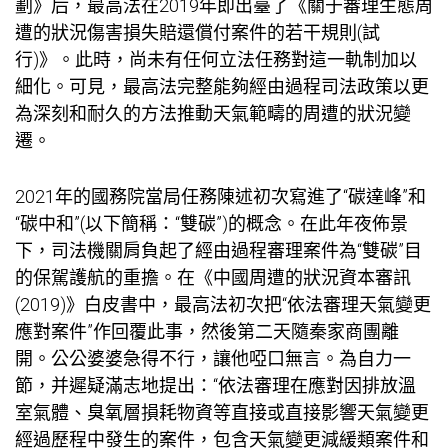
劃》后，最高法在2019年即出臺了《關于審理生態周
遭的狀況傷害損失賠還償付案件的若干規則(試
行)》。此時，尚未有任何立法任務對這一軌制加以
細化。可見，最高法完整能夠經由過程司法政策以更
為深刻和耐久的方法推動天氣範疇的周遭的狀況變
遷。
2021年的國務院當局任務陳述初次寫進了“碳達峰”和
“碳中和”(以下簡稱：“雙碳”)的概念。在此年夜佈景
下，司法機關肩負起了經由過程審理案件為“雙碳”目
的保駕護航的重擔。在《中國周遭的狀況資本審訊
(2019)》白皮書中，最高法初次把“依法審理天氣變更
應對案件”作回覆此事，然後第二天隨秦家商團離
開。公公婆婆急得不行，讓他啞口無言。為自力一
節，并遲疑滿志地提出：“依法審理在應對因排放溫
室氣體、臭氧層損耗物資等直接或直接影響天氣變更
經過歷程中發生的案件，包含天氣變更減緩類案件和