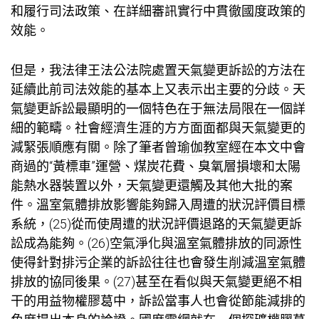
和履行司法政策、在詳細審訊實行中貫徹國度政策的
效能。
但是，我法律王法公法院處置天氣變更訴訟的方法在
延續此前司法效能的基本上又表示出主要的分歧。天
氣變更訴訟最顯明的一個特色在于無法局限在一個詳
細的範疇。社會經濟生涯的方方面面都與天氣變更的
減緊張順應有關。除了筆者曾
瑜伽教室
經在本文中會
商過的“黃標車”運營、煤炭花費、臭氧層損壞和太陽
能熱水器裝置以外，天氣變更還觸及其他大批的案
件。溫室氣體排放影響能夠歸入周遭的狀況評價目標
系統，(25)從而使周遭的狀況評價退路的天氣變更訴
訟成為能夠。(26)空氣淨化與溫室氣體排放的同源性
使得針對排污企業的訴訟往往也會發生削減溫室氣體
排放的協同後果。(27)甚至在看似與天氣變更絕不相
干的用益物權膠葛中，訴訟當事人也會從節能減排的