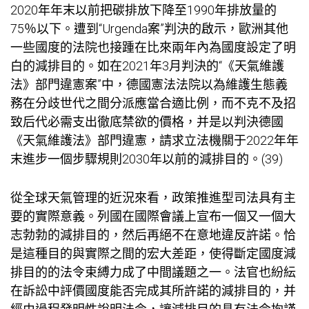
2020年年末以前把碳排放下降至1990年排放量的
75％以下。遭到“Urgenda案”判決的啟示，歐洲其他
一些國度的法院也接踵在比來兩年內為國度設定了明
白的減排目的。如在2021年3月判決的“《天氣維護
法》部門違憲案”中，德國憲法法院以為維護生態義
務在分歧世代之間分派應當合適比例，而不克不及招
致后代必需支出徹底禁欲的價格，并是以判決德國
《天氣維護法》部門違憲，請求立法機關于2022年年
末進步一個步驟規則2030年以前的減排目的。(39)
從全球天氣管理的近況來看，政策推進型司法具有主
要的實際意義。列國在國際會議上宣布一個又一個大
志勃勃的減排目的，然后再絕不在意地違反許諾。恰
是這種目的與實際之間的宏大差距，使得斷定國度減
排目的的法令束縛力成了中間議題之一。法官也紛紜
在訴訟中評價國度能否完成其所許諾的減排目的，并