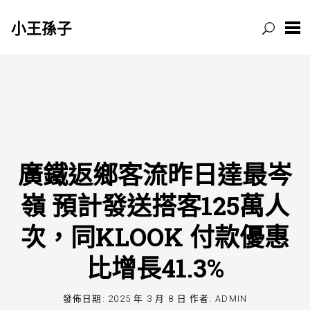
小王孫子
跳
至
主
要
內
容
廣鐵返鄉客流昨日達最岑
嶺 預計發送搭客125萬人
次，同KLOOK 付款優惠
比增長41.3%
發佈日期:
2025 年 3 月 8 日
作者:
ADMIN