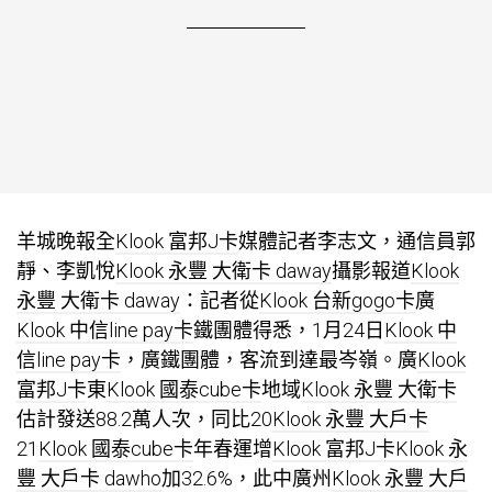
羊城晚報全
Klook 富邦J卡
媒體記者李志文，通信員郭
靜、李凱悅
Klook 永豐 大衛卡 daway
攝影報道
Klook
永豐 大衛卡 daway
：記者從
Klook 台新gogo卡
廣
Klook 中信line pay卡
鐵團體得悉，1月24日
Klook 中
信line pay卡
，廣鐵團體，客流到達最岑嶺。廣
Klook
富邦J卡
東
Klook 國泰cube卡
地域
Klook 永豐 大衛卡
估計發送88.2萬人次，同比20
Klook 永豐 大戶卡
21
Klook 國泰cube卡
年春運增
Klook 富邦J卡
Klook 永
豐 大戶卡 dawho
加32.6%，此中廣州
Klook 永豐 大戶