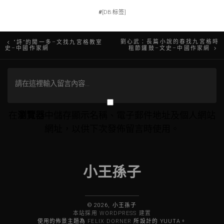
#
[DB:标签]
文
劉心武：長篇小說的春找九宮格時
“詩”的聞一多–文找九宮格教室
史–中國作家網
租節鑼鼓–文史–中國作家網
章
導
覽
在
瀏覽器
中儲存顯示名稱、電子郵件地址及個人網站
網址，以供下次發佈留言時使用。
小王孫子
© 2026, 小王孫子
本站採用 WORDPRESS 建置
使用的佈景主題為
FELIX DORNER
所設計的 YUUTA。