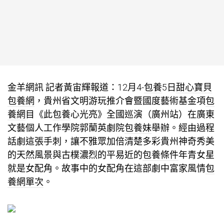
金羊網訊 記者黃宙輝報道：12月4-
包養
5日
甜心寶貝
包養網
，貴州省文明游玩推介會暨國度藝術基金項
包
養網
目《此
包養
心光亮》全國巡演（廣州站）在廣東
文藝個人工作學院郭蘭英劇院
包養妹
舉辦。經由過程
話劇這張手刺，讓不雅眾加倍清楚多彩貴州神奇秀美
的天然風景與古樸濃烈的平易近的
包養條件
年青女星
就是女配角。故事中的女配角在這部劇中富家風情
包
養網單次
。