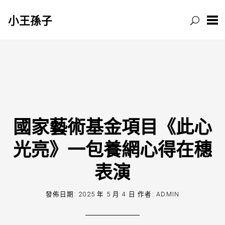
小王孫子
跳
至
主
要
內
容
國家藝術基金項目《此心
光亮》一包養網心得在穗
表演
發佈日期:
2025 年 5 月 4 日
作者:
ADMIN