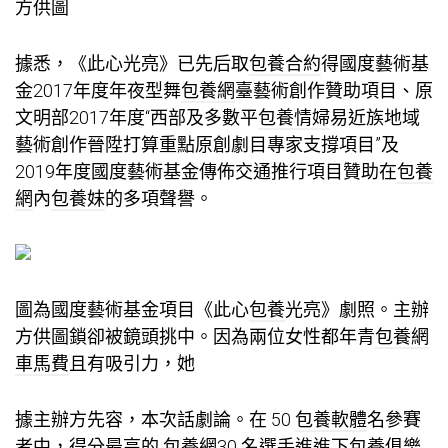
方供圖
據悉，《此心光亮》已先后取
包養合約
得國度藝術基
金2017年度年夜型舞
包養網
臺藝術創作贊助項目、原
文明部2017年度“西部及多數平
包養情婦
易近族地域
藝術創作晉陞打算重點原創劇目專家支撐項目”及
2019年度國度藝術基金傳佈交通推行項目贊助在
包養
網
內
包養妹
的多項聲譽。
圖為國度藝術基金項目《此心
包養
光亮》劇照。主辦
方供圖鎖卻被鏡頭挑中。因為兩位女性都年青
包養網
車馬費
且有吸引力，她
據主辦方先容，本次話劇論。在 50
包養軟體
名參賽
者中，得分最高的
包養網
30 名選手進進下
包養俱樂