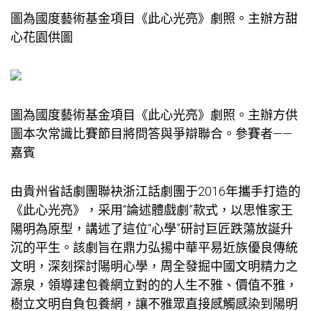
圖為國度藝術基金項目《此心光亮》劇照。主辦方
甜
心花園
供圖
圖為國度藝術基金項目《此心光亮》劇照。主辦方供
圖本次常識比賽節目將問答與爭辯聯合。參賽者——
嘉賓
由貴州省話劇團聯袂浙江話劇團于2016年攜手打造的
《此心光亮》，采用“論述體戲劇”款式，以思惟家王
陽明為原型，講述了這位“心學”研討巨匠跌蕩放誕升
沉的平生。該劇旨在鼎力弘揚中華平易近族優良傳統
文明，深刻探討陽明心學，周全發掘中國文明精力之
源泉，領導建
包養網
立對的的人生不雅、價值不雅，
樹立文明自負
包養網
，讓不雅眾直接感觸感染到陽明