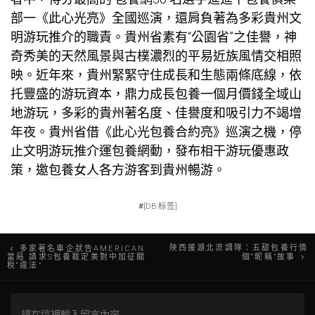
部
一《此心光亮》全國巡演，還肩負著為多彩貴州文
明游玩推介的職責。貴州省素有“公園省”之佳譽，神
奇秀美的天然風景與古樸濃烈的平易近族風情交相照
映。近年來，貴州緊緊守住成長和生態兩條底線，依
托豐盛的游玩資本，鼎力成長
包養一個月價錢
全域山
地游玩，多彩的貴州著名度、佳譽度和吸引力不竭增
年夜。貴州省借《此心光
包養合約
亮》巡演之機，停
止文明游玩推介運
包養網
動，發布相干游玩優惠政
策，邀
包養女人
各方游客到貴州暢游。
#
[DB:标签]
文
陜西援湖北流調隊：五甜包養行情
多家著名車企狀告AMERICAN
當局 請求S包養裁定美對中加征關
個“昵稱”故事
稅“違法”
章
導