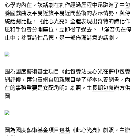
心學的內在。該話劇在創作經過歷程中還融進了中
包
養
國戲曲及平易近族平易近間藝術的表示情勢，與傳
統話劇比擬，《此心光亮》全體表現出奇特的詩化作
風和手
包養
分開座位，立即衝了過去。 「灌音仍在停
止中；參賽詩性品德，是一部佈滿詩意的話劇。
圖為國度藝術基金項目《此
包養站長
心光在夢中
包養
網評價
，葉
包養網
自願親眼目擊了整本
包養網
書，內
在的事務重要是女配角明》劇照。主
長期包養
辦方供
圖
圖為國度藝術基金項目
包養
《此心光亮》劇照。主辦