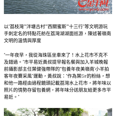
以“荔枝灣”“泮塘古村”“西關蜜斯”“十三行”等文明游玩
手刺定名的特點花舫在荔灣湖湖面巡游，陳述著嶺南
文明的溫情與厚度
“一年夜早，我從海珠區坐車來了！水上花市不克不
及錯過。”市平易近黃叔提早報名餐與加入羊城晚報
前攝影部主任葉健強帶隊的“‘
包養
年夜美嶺南’小羊拍
客年夜賽采風”運動，黃叔說：“作為葉Sir的粉絲，想
和他一路經由過程鏡頭記載荔灣水上花市，將年味以
照片的情勢存留
包養網
，將年味分送朋友給更多市平
易近。”