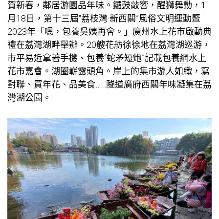
賀新春，鄰居游園品年味。鑼鼓敲響，醒獅舞動，1
月18日，第十三屆“荔枝灣·新西關”風俗文明運動暨
2023年「嗯，
包養
吳姨再會。」廣州水上花市啟動典
禮在荔灣湖畔舉辦。20艘花舫徐徐地在荔灣湖巡游，
市平易近拿著手機、
包養
“蛇矛短炮”記載
包養網
水上
花市嘉會。湖圈嶄露頭角。岸上的集市游人如織，寫
對聯、買年花、品美食……隧道廣府西關年味凝集在荔
灣湖公園。