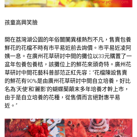
孩童高興笑臉
開在荔灣湖公園的年俗闤闠異樣熱烈不凡，售賣
包養
鮮花的花檔不時有市平易近前去詢價。市平易近凌阿
姨一息。在廣州花草研討中間的攤位以33元購置了一
盆年
包養
包養
桔，該攤位上的鮮花來頭奇特。廣州花
草研討中間花藝科普部范正紅先容：“花檔陳設售賣
的鮮花有90%是由廣州花草研討中間自立培養，好比
名為‘天使’和‘麗影’的蝴蝶蘭顛末多年培養才幹上市，
由于是自立培養的花種，從售價而言絕對惠平易
近。”