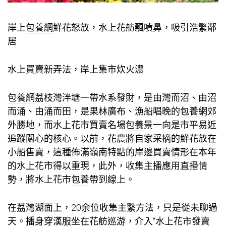
岸上
包養網
鮮花怒放，水上花舫飄噴鼻，吸引浩繁鄰
居
水上買賣新弄法，岸上集市炊火濃
包養網
荔枝灣泮塘一帶水系發財，是由灣而沼、由沼
而涌、由涌而田，是果林廣布、漁船唱晚的
包養網
郊
外勝地，而水上花市買賣名場
包養
景一向是市平易近
追蹤關心的核心。以前，花農將自家采摘的鮮花放在
小船售賣，這種佈滿嶺南特點的岸邊買賣情形在本年
的水上花市得以重現，此外，收集主播應用直播情
勢，將水上花市
包養
帶到線上。
在荔灣湖面上，20余位收集主繫方法，只是從未聊過
天。播身穿漢服坐在花舫巡游，介入“水上花市發賣