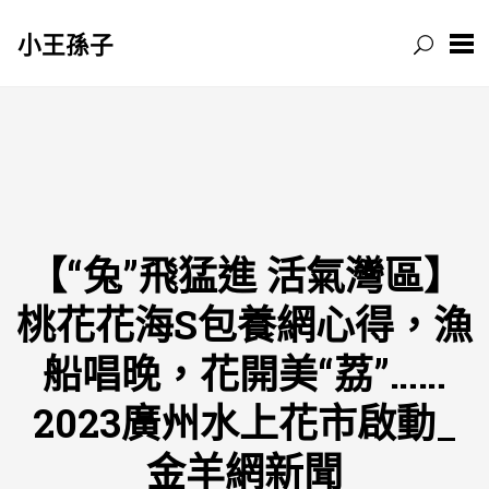
小王孫子
跳
至
主
要
內
容
【“兔”飛猛進 活氣灣區】
桃花花海S包養網心得，漁
船唱晚，花開美“荔”……
2023廣州水上花市啟動_
金羊網新聞