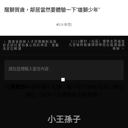
醒獅賀歲，鄰居當然要體驗一下“雄獅少年”
#
[DB:标签]
文
2024鄉村（社區）儒學志愿者找
廣東省創新人才評價機制及新
九宮格時租講師研修班在福建福鼎
形式研討臺包養心得的佈景、意義
及定位解讀
舉辦
章
導
覽
在
瀏覽器
中儲存顯示名稱、電子郵件地址及個人網站
網址，以供下次發佈留言時使用。
小王孫子