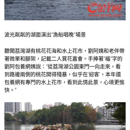
波光粼粼的湖面演出“漁船唱晚”場景
聽聞荔灣湖有桃花花海和水上花市，劉阿姨和老伴帶
著微單和腳架，記載二人賞花嘉會。手捧著“福”字的
劉阿
包養網
姨說：“從荔灣湖公園東門一向走來，看
到路邊兩側的桃花開得殘暴，似乎在‘迎客’，本年還
包養網
有專門的水上花市，看到此情此景，心境更愉
快。”