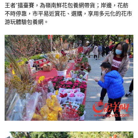
王者”擂臺賽，為嶺南鮮花
包養網
帶貨；岸邊，花舫
不時停靠，市平易近賞花、選購，享用多元化的花市
游玩體驗
包養網
。