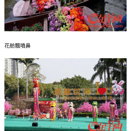
花舫飄噴鼻