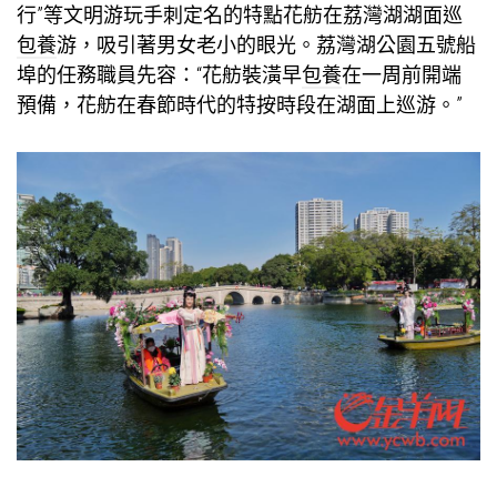
行”等文明游玩手刺定名的特點花舫在荔灣湖湖面巡
包養
游，吸引著男女老小的眼光。荔灣湖公園五號船
埠的任務職員先容：“花舫裝潢早
包養
在一周前開端
預備，花舫在春節時代的特按時段在湖面上巡游。”