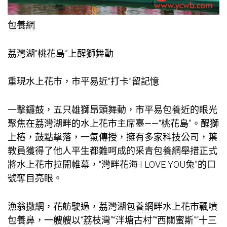
包養網
荔灣湖“桃花島”上醒獅舞動
重現水上花市，市平易近“打卡”留記憶
一擊鑼鼓，五只雄獅昂頭舞動，市平易
包養
近的眼光
聚焦在荔灣湖畔的水上花市主席臺——“桃花島”。醒獅
上樁，鼓點擊落，一氣傳授，擁有多家科技公司，葉
教員獲得了他人平生都難呵成的采青
包養網
舉措正式
將水上花市拉開帷幕，“灣畔花海·I LOVE YOU兔”的口
號奪目亮眼。
漁翁撒網，花舫駛過，荔灣湖
包養網
畔水上花市飄噴
包養
鼻，一艘艘以“荔枝灣”“泮塘古村”“西關蜜斯”“十三