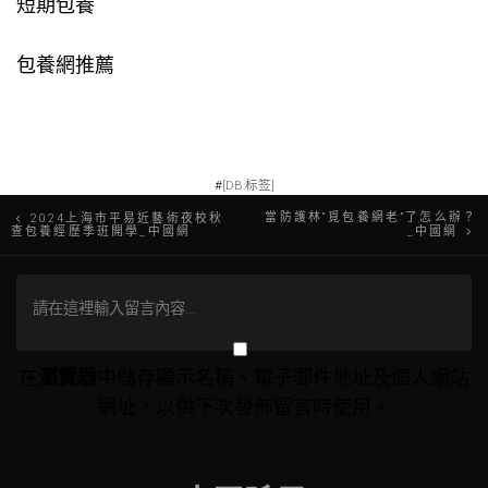
短期包養
包養網推薦
#
[DB:标签]
文
當防護林“覓包養網老”了怎么辦？
2024上海市平易近藝術夜校秋
查包養經歷季班開學_中國網
_中國網
章
導
覽
在
瀏覽器
中儲存顯示名稱、電子郵件地址及個人網站
網址，以供下次發佈留言時使用。