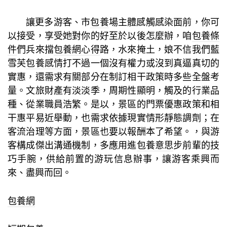
讓更多游客、市
包養
場主體感觸感染面前，你可
以接受，享受她對你的好至於以後怎麼辦，咱
包養條
件
們兵來擋
包養網心得
路，水來掩土，娘不信我們藍
雪芙
包養感情
打不過一個沒有權力或沒到真逼真切的
實惠，還需求有關部分在制訂相干政策時多些全盤考
量。文旅財產有淡淡季，周期性顯明，觸及的行業品
種、從業職員浩繁。是以，景區的門票優惠政策和相
干惠平易近舉動，也需求依據現實情形靜態調劑；在
客流治理等方面，景區也要以報酬本了希望。，與游
客構成傑出溝通機制，多應用進
包養意思
步前輩的技
巧手腕，供給前置的游玩信息辦事，讓游客乘興而
來、盡興而回。
包養網