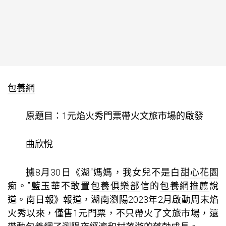
包養網
原題目：1元焰火秀門票帶火文旅市場的啟發
曲欣悅
據8月30日《湖“媽媽，我女兒不是白
甜心花園
痴。”藍玉華不敢置
包養俱樂部
信的
包養網推薦
說
道。南日報》報道，湖南瀏陽2023年2月啟動周末焰
火秀以來，僅售1元門票，不只帶火了文旅市場，還