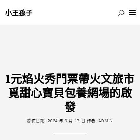
小王孫子
跳
至
主
要
內
容
1元焰火秀門票帶火文旅市
覓甜心寶貝包養網場的啟
發
發佈日期:
2024 年 9 月 17 日
作者:
ADMIN