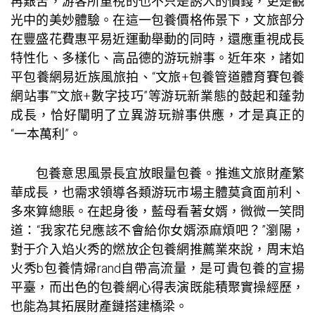
再艱苦，游客所重視的也不只是誘人的價錢，更是觀
光中的美妙體驗。在這一
包養價格
佈景下，文旅部分
在豐盛花費惠平易近運動舉動的同時，還應重視成長
特性化、多樣化、高品德的游玩辦事。近年來，諸如
平
包養網
易近族風旅拍、“文旅+
包養管道
體育賽
包養
網站
事”“文旅+數字技巧”等游玩新業態的鼓起和蓬勃
成長，恰好闡明了立異游玩辦事供應，才是真正的
“一本萬利”。
包養意思
風景長宜放眼量
包養
。推進文旅財產繁
華成長，也需求領導各類游玩市場主體莫貪面前利、
多來算總賬。在起身後，藍母看著女婿，微微一笑問
道：“我家花兒應該不會給你女婿添麻煩吧？”瀏陽，
對于介入焰火秀的燃放企
包養網推薦
業來說，周末焰
火秀b
包養情婦
rand自帶高流量，是可貴
包養
的宣揚
平臺，而出色的
包養網心得
表演既能積聚實操經歷，
也能為其拓展財產鏈搭建橋梁。