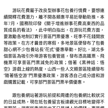
游玩花費屬于改良型辦事花
包養行情
費，要想連
續開釋花費潛力，離不開各類惠平易近舉動助推。本
年7月，國務院印發《關于增進辦事花費高東西的品
質成長的看法》，此中明白指出，在游玩花費方面，
要激勵各地制訂實行景區門票優惠、旺季不花錢開放
等政策。在方才曩昔的寒假，多地景區便發布了
包養
甜心網
不少
包養站長
“花式”優惠舉動。好比，湖北多
個景區為吸引外埠游客
包養管道
，發布憑高鐵票、飛
機票可享景區門票減免的政策；借著《黑神話：悟
空》游戲上線的熱度，山西一些人文類景區陸續發布
“隨著悟空游”門票優惠政策，游客憑自己成分證和游
戲購置記載，可享部門景區門票半價優惠。
跟
包養網站
著游玩前提和周遭的
包養網比較
狀況
的日益成熟，現在抵
包養留言板
達觀光目標地變得不