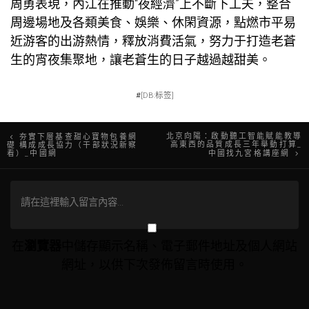
周勇表現，內江在推動“夜經濟”上不斷下工夫，整合
周邊場地及各類美食、娛樂、休閑資源，點燃市平易
近游客的出游熱情，釋放消費活氣，努力于打造老蒼
生的宵夜集聚地，讓老蒼生的日子越過越甜美。
#
[DB:标签]
文
北京向陽：啟動聽工智能賦能教導
夯實下層基查甜心寶物包養網
高東西的品質成長三年舉動打算_
礎 構成成長協力（干部狀況新察
看）_中國網
中國找九宮格講座網
章
導
覽
在
瀏覽器
中儲存顯示名稱、電子郵件地址及個人網站
網址，以供下次發佈留言時使用。