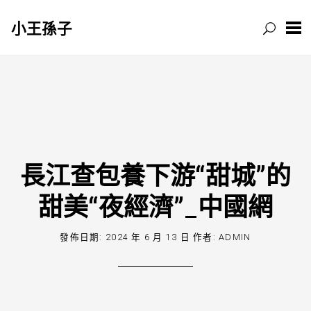
小王孫子
跳
至
主
要
內
容
長江查包養下游“甜城”的
甜美“夜經濟”_中國網
發佈日期:
2024 年 6 月 13 日
作者:
ADMIN