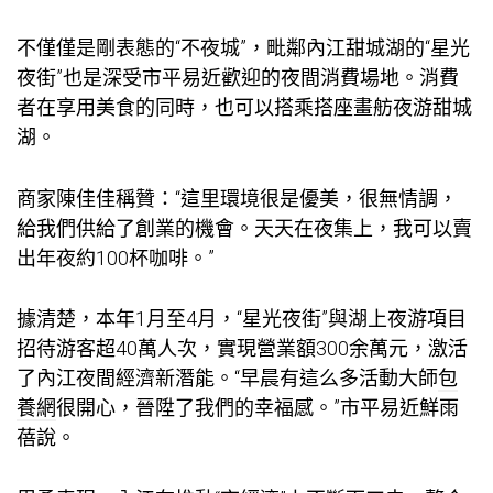
不僅僅是剛表態的“不夜城”，毗鄰內江甜城湖的“星光
夜街”也是深受市平易近歡迎的夜間消費場地。消費
者在享用美食的同時，也可以搭乘搭座畫舫夜游甜城
湖。
商家陳佳佳稱贊：“這里環境很是優美，很無情調，
給我們供給了創業的機會。天天在夜集上，我可以賣
出年夜約100杯咖啡。”
據清楚，本年1月至4月，“星光夜街”與湖上夜游項目
招待游客超40萬人次，實現營業額300余萬元，激活
了內江夜間經濟新潛能。“早晨有這么多活動大師
包
養網
很開心，晉陞了我們的幸福感。”市平易近鮮雨
蓓說。