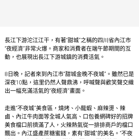
長江下游沱江江干，有著“甜城”之稱的四川省內江市
“夜經濟”非常火爆。商家和消費者在端午節期間的互
動，也展現出長江下游城鎮的消費活氣。
8日晚，記者來到內江市“甜城金晚不夜城”。雖然已是
深夜10點，這里仍然人聲鼎沸，呼喊聲與歡笑聲交織
出一幅充滿活氣的“夜經濟”畫面。
走進“不夜城”美食區，燒烤、小龍蝦、麻辣燙、辣
鹵、內江牛肉面等全城人氣高、口
包養網
碑好的招牌
美食檔口前擠滿了人，火辣熱氣從一排排商戶的檔口
飄出。內江盛產蔗糖蜜餞，素有“甜城”的美名。“不夜