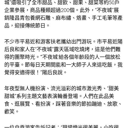
城”還吸引了全市甜品、甜飲、甜果、甜菜等約50戶
企業參展，商品種類超過200個。此外，“不夜城”展
銷隆昌青
包養網
石雕、麻布繡、烙畫、手工毛筆等產
品，迎接傳統節日。
不少市平易近和游客扶老攜幼出門游玩。市平易近陽
后良和家人在“不夜城”露天區域吃燒烤，這是他們難
得的團聚時光。“‘不夜城’給各個年齡段的人一個放松
的平臺。節每日天期間能和一大師子人來這吃飯，我
覺得安適得很！”陽后良說。
年夜型無人機扮演、流光溢彩的城市激光秀、“甜美
甜城”系列主題文藝表演輪番登場。人們在此品美
食、逛展覽、看扮演，踩著音樂的節拍蹦迪、放歌、
歡笑。
一位自貢游客告訴記者：“現場燈光很美麗，小吃很