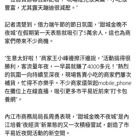
豐富，尤其露天蹦迪很減壓。”
記者清楚到，借力端午節的節日氛圍，“甜城金晚不
夜城”在假期第一天表態就吸引了5萬余人，這也為商
家們帶來不少商機。
“生意太好啦！”商家王小峰邊擦汗邊說，“活動搞得很
勝利，客流量年夜，一早晨就賺了4000多元！”熱烈
的氛圍一向持續至深夜，現場售賣小吃的商家們屢次
補貨，忙得不亦樂乎。不少商家還架起mobile_phone
在攤位上在線直播，吸引更多市平易近前來“打卡
包
養網
”。
內江市商務局局長周勇表現，“甜城金晚不夜城”是內
江培養“夜經濟”新業態的又一次積極嘗試，創造了市
平易近夜間活動的新空間。