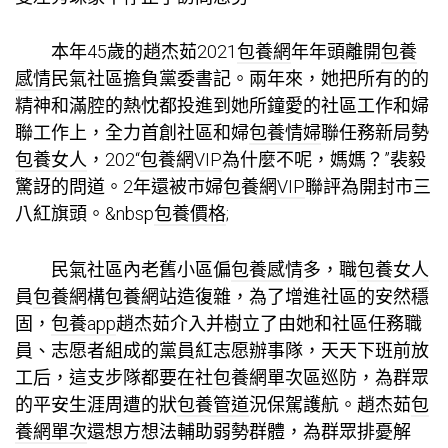
本年45歲的趙杰茹2021
包養網
年年頭離開
包養
感情
民氣社區擔負黨委書記。兩年來，她把所有的的
精神和滿腔的熱忱都投進到她所鐘愛的社區工作和婦
聯工作上，全力首創社區和婦
包養情婦
聯任務新局勢
包養女人
，202“
包養網VIP
為什麼不呢，媽媽？”裴毅
驚訝的問道。2年還被市婦
包養網VIP
聯評為開封市三
八紅旗頭。&nbsp
包養價格
;
民氣社區內老舊小區偏
包養感情
多，職
包養女人
員
包養網
構
包養網站
造復雜，為了增進社區的安然穩
固，
包養app
趙杰茹介入并樹立了由她和社區任務職
員、志愿者組成的黨員紅志愿辦事隊，天天下班前放
工后，這支步隊都要在社
包養網單次
區巡防，為群眾
的平安生涯周遭的狀
包養管道
況保駕護航。趙杰茹
包
養網單次
還想方想法輔助弱勢群體，為群眾排憂解