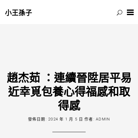
小王孫子
跳
至
主
要
內
容
趙杰茹 ：連續晉陞居平易
近幸覓包養心得福感和取
得感
發佈日期:
2024 年 1 月 5 日
作者:
ADMIN