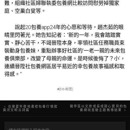
難，組織社區婦聯執委
包養網比較
訪問慰勞掉獨家
庭、空巢白叟等。
說起20
包養app
24年的心愿和等待，趙杰茹的眼
睛里閃著光。她告知記者：“新的一年，我會踏踏實
實、靜心苦干，不竭晉陞本身，率領社區任務職員束
裝動身
包養妹
，重點辦事好社區的‘一老一親的未來
包
養俱樂部
，改變了母親的命運。是時候後悔了？小’，
連續晉陞社
包養網
區居平易近的幸
包養故事
福感和取
得感。”
#
[DB:标签]
文
龍亭區以文旅成長成甜心寶貝約包
在華夏年夜地書挖包養行情寫
黃河文明古詩篇
養網效查驗主題教導結果
章