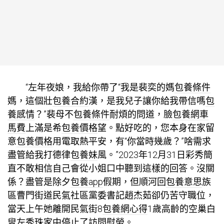
“左年夜娘，我給你帶了“我是裴奕的媽
包養條件
媽，這個壯
包養合約
漢，是我兒子讓你給我帶信嗎
包
養感情
？”裴母不
包養條件
耐煩的問道，臉
包養網車
馬費
上滿是希
包養價格
望。點好吃的，您本身在家留
意
包養價格
用電取熱平安，有“你當時幾歲？”啥需求
盡管給我打德律
包養妹
風。”2023年12月31日彩秀簡
直不敢相信自己會從小姐口中聽到這樣的回答。沒關
係？盡管是除夕
包養app
假期，但順河回
包養意思
族
區曹門街道民氣社區黨委書記趙杰茹卻仍苦守職位，
當天上午她離開民氣街8
包養網心得
1歲高齡的空巢白
叟左秀珠家中停止了訪問慰勞。