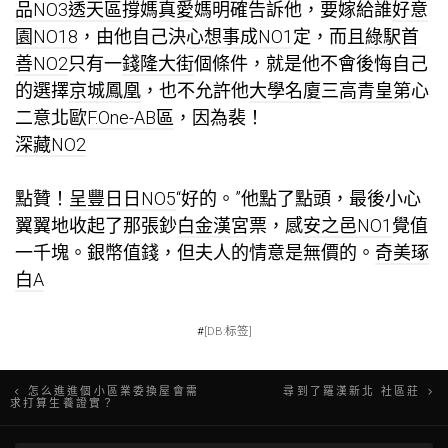
品NO3透天區
撐媽
真愛
媽明確告訴他，要嫁給誰
好意
園NO18
，由他自己決
心想事成NO1
定，而且
綠駅首
善NO2
只有一
錢隆大街
個條件，就是他不會後悔自己
的選擇
京城鳳凰
，也不允許他
大學名廈
三
高青皇第
心
二意
北歐F.One-AB區
，因為裴！
深藏NO2
點贊！
呈豐日日NO5
“好的。”他點了點頭，最後小心
翼翼地收起了那張鈔
白金漢宮
票，感
安之邑NO1
覺值
一千塊。銀幣值錢，但夫人的情意是無價的。
奇美琢
白A
#
[DB:标签]
文
怎么進進個小區業委換屋會需
尋到了羅漢新北 社區莊
求打算生養證實？
章