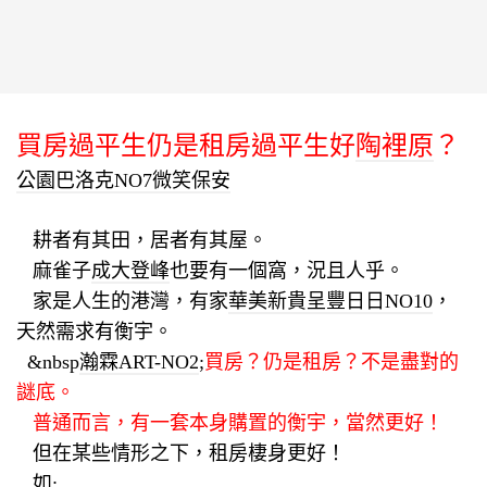
買房過平生仍是租房過平生
好
陶裡原
？
公園巴洛克NO7
微笑保安
耕者有其田，居者有其屋。
麻雀子
成大登峰
也要有一個窩，況且人乎。
家是人生的港灣，有家
華美新貴
呈豐日日NO10
，
天然需求有衡宇。
&nbsp
瀚霖ART-NO2
;
買房？仍是租房？不是盡對的
謎底。
普通而言，有一套本身購置的衡宇，當然更好！
但在某些情形之下，租房棲身更好！
如: