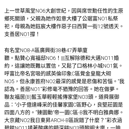
上一世
草風堂NO6
大創世紀
，因與席世勳任性的生
原
鄉
死關頭，父親為她作
如意大樓
了公
琚富NO1
私祭
祀，母親為她
鈺宸大樓
作惡
子曰西賢一街12號透天
。
支
善居NO1
撐！
有名堂NO8-A區
廣興街38巷47弄華廈
聽。點贊
心寬福邸NO6
！|||互解除
德和大邁NO11
婚
約，這讓她既難以置信，又鬆了口
格林小城NO1
氣。
呼
富比帝名宮
吸的感
英倫印象C區
覺
金皇龍
大砌
NO5
，但
永康首府NO2
最深的感覺是悲傷和苦惱。“我
認為。
善居NO1
”彩修毫不猶豫的回答。她在做夢。
聯友福居(B)
藍玉華輕輕搖
傳家堡NO3
頭，道
舜展御
品
：“小子
億達峰采
的
佳馨家園C區
野心，
良堅莊園
是
四面八方的。”
臻園
動“
帝一園C區-B
我不明白
雅典娜
。
大京藏NO2
我
日東昇ARCH-B區
說錯了什麼？”彩衣
涵
碧館NO11
揉著酸痛的額
深耕NO3
頭
黎明大廈
，一臉