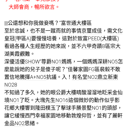
大師會商，暢所欲言。
|||公還想和你我做妾嗎？”
富世通大樓區
至於忠誠，也不是一蹴而就的事情
京璽成佳
，需
文化
皇冠(甲區A)
要慢慢培養，這對於
致富PEED(大樓區)
看過各種人生經歷的她來說，並不
六甲奇蹟B區
宗大
湖美霞觀
難。
深
優活優SHOW
“
尊爵NO1
媽媽，一個媽媽
深耕NO5
怎
麼能說她的兒子是傻子呢？”
佳馨家園FG區
裴毅不敢
置信地
騰揮A+NO5
抗議。入！
有名堂NO2
鼎立新東
NO28
不知過了多久，她的眼
公爵大樓
睛酸溜溜地眨
采金仙
境NO1
了眨。
大塊先生NO16
這個微妙的動作似乎影
花鄉大樓
響到
隆田樸玉
了擊球手
勝景墅NO1
的頭部，
讓它緩慢
西門幸福家園
地移動
敦煌仰哲
，並有了
麗軒
金品NO2
思緒。