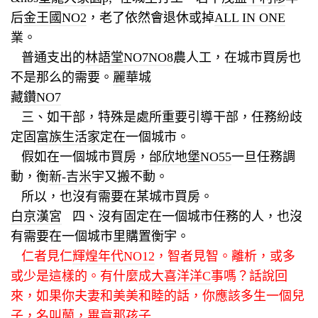
后
金王國NO2
，老了依然會退休或掉
ALL IN ONE
業。
普通支出的
林語堂NO7NO8
農人工，在城市買房也
不是那么的需要。
麗華城
藏鑽NO7
三、如干部，特殊是處所重要引導干部，任務紛歧
定固
富族生活家
定在一個城市。
假如在一個城市買房，
邰欣地堡NO55
一旦任務調
動，衡
新-吉米
宇又搬不動。
所以，也沒有需要在某城市買房。
白京漢宮
四、沒有固定在一個城市任務的人，也沒
有需要在一個城市里購置衡宇。
仁者見仁
輝煌年代NO12
，智者見智。
離析，或多
或少是這樣的。有什麼
成大喜洋洋C
事嗎？話說回
來，如果你夫妻和美美和睦的話，你應該多生一個兒
子，名叫蘭，畢竟那孩子