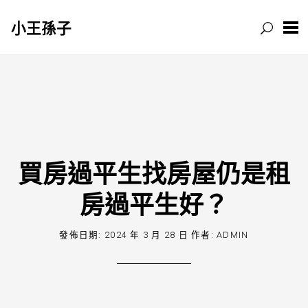
小王孫子
跳
至
主
要
內
容
買房過平生找房屋仍是租
房過平生好？
發佈日期:
2024 年 3 月 28 日
作者:
ADMIN