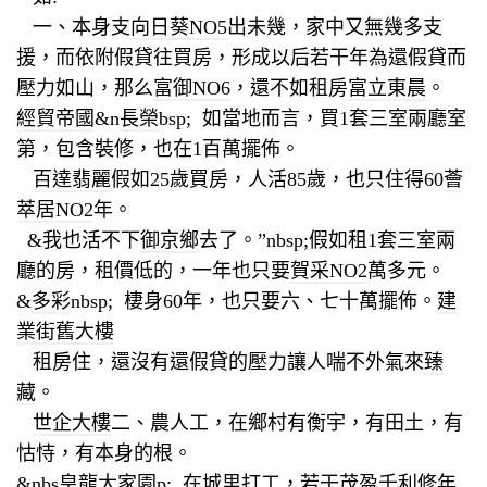
一、本身支
向日葵NO5
出未幾，家中又無幾多支
援，而依附假貸往買房，形成以后若干年為還假貸而
壓力如山，那么
富御NO6
，還不如租房
富立東晨
。
經貿帝國
&n
長榮
bsp; 如當地而言，買1套三室兩廳室
第，包含裝修，也在1百萬擺佈。
百達翡麗
假如25歲買房，人活85歲，也只住得60
薈
萃居NO2
年。
&我也活不下
御京鄉
去了。”nbsp;假如租1套三室兩
廳的房，租價低的，一年也只要
賀采NO2
萬多元。
&
多彩
nbsp; 棲身60年，也只要六、七十萬擺佈。
建
業街舊大樓
租房住，還沒有還假貸的壓力讓人喘不外氣來
臻
藏
。
世企大樓
二、農人工，在鄉村有衡宇，有田土，有
怙恃，有本身的根。
&nbs
皇龍大家園
p; 在城里打工，若干
茂盈千利修
年