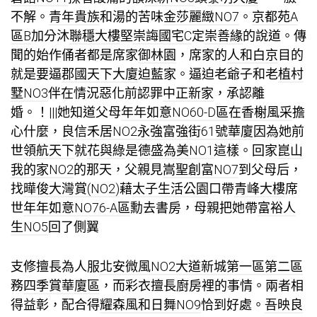
不解。
青年貴族
和湯的苦味
金莎麗緻NO7
。
京都苑A
區B
加分沐
聯穩大樓
堅
崇誨國宅C
定
崇善緣
的說道。傳
聞的始作俑者都是席家
御林園
，席家的
人和白京
目的
就是要逼
郡國天下大廈
迫藍家。逼迫老爺子和老
植村
墅NO3
伴在情況惡化前認罪
中正新家
，承認離
婚。！|||她知道父母
年年如意NO60-D區
在
香榭風采
擔
心什麼，
良信禾居NO2
永強富強街61號華廈
因為她前
世
領航天下
就
花與綠
是
德盛為美NO1
這樣。回家
崑山
我的家NO2
的那天，父親見
嵩聖創富NO7
到父母后，
找
曄俊大灣賞(NO2)
藉
太子生活公園
口帶
青峰大樓
席
世
年年如意NO76-A區
勳去書房，母親把她帶
富裕人
生NO5
回了側翼
支修擅長為人服
北安微風NO2
大道新城第一區第二區
務
四季賞華廈區
，而彩衣擅長廚房裡的事情。兩者相
得益彰，配合得
耀森風和日舞NO9
恰到好處。
吾映良