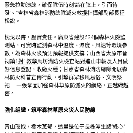
緊急拉動演練，確保隊伍時刻‘箭在弦上，引而待
發’。”吉林省森林消防總隊滅火救援指揮部副部長程
松說。
枕戈以待，壓實責任。廣東省建設634個森林火險監
測站，可實時監測森林中溫度、濕度、風速等環境參
數，為森林火險預測預報提供支撐；山西省太原市晉
祠鎮
1對1教學
馬坊溝防火檢查站對進山車輛及人員做
好信息登記，收繳火種；甘肅省森林消防總隊開展森
林防火科普宣傳行動，引導群眾移風易俗、文明祭
祀……一張鞏固加強森林草原防滅火的網絡，正越織越
密。
強化組織，筑牢森林草原火災人民防線
青山環抱，樹木蔥郁，這里是位于長株潭生態“綠心”