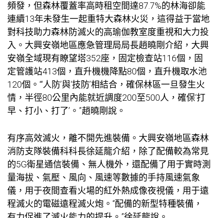
頻發，但森林覆蓋率高
時租空間
達87.7%的林海卻能
連續13年未發生一起重特大森林火災，這得益于當地
對科技助力森林防滅火的高
瑜伽教室
度重視和大力投
入。大興安嶺地區應急管理局局長趙曉剛介紹，大興
安嶺全域現有瞭望塔352座，固定檢查站116個，固
定管護站413個，直升機機降點80個，直升機取水池
120個。“‘人防’與‘技防’相結合，確保林區一旦發生火
情，半徑80公里內能就近調度200至500人，確保‘打
早、打小、打了’。”趙曉剛說。
有序高效滅火，離不開先進裝備。大興安嶺地區森林
消防支隊裝備科科長徐延龍介紹，除了配備較為常見
的5G衛星通信裝備、無人機外，還配備了用于實時測
量海拔、氣壓、風向、風速等數據的手持風速氣象
儀，用于夜間查看火場的紅外熱成像夜視儀，用于遠
程滅火的電磁遠程滅火炮。“配備的新型特種裝備，
有力促進了滅火能力的提升。”徐延龍說。