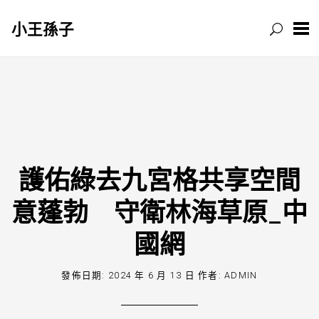
小王孫子
跳
至
主
要
內
容
護佑綠去九宮格共享空間
意蓬勃 守衛林海草原_中
國網
發佈日期:
2024 年 6 月 13 日
作者:
ADMIN