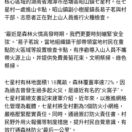
核心區域的湖南省湘潭市岳塘區昭山鎮七星村。在七
星村一處進山卡點，昭山鎮副
小樹屋
鎮長易子茗與村
干部、志愿者正在對上山人員進行火種檢查。
“最近是森林火情高發時期，我們更要時刻繃緊‘安全
弦’。”易子茗說，當地組織鎮干部帶領當地村民在重
點防火區域等設置檢查卡點，有序勸導入山人員不攜
帶火源上山，并提供免費黃菊花束，文明祭掃、綠色
祭掃。
七星村有林地面積1.18萬畝，森林覆蓋率達72%，因
為過去曾發生過多起火災，是遠近有名的“火窩子”。
七星村黨總支書記宋建軍介紹，近年來，以推進網格
化管理為載體，七星村將全村劃為5個防火小網格，
嚴格壓緊壓實責任。同時，通過簽訂防火責任書、村
民野外用火報備等制度措施，提升村民自覺意識，有
效打通森林防火“最后一公里”。