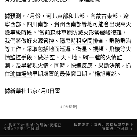
據預測，4月份，河北東部和北部、內蒙古東部、遼
寧西部、四川南部、貴州西南部等地可能會出現高火
險等級時段。“當前森林草原防滅火形勢嚴峻復雜，
我們將做好火源管控、隱患
時租空間
排查、群防群治
等工作，采取包括地面巡邏、衛星、視頻、飛機等火
情監控手段，做好‘空、天、地、網’一體的火情監
測，及早發現火情。同時，快速反應、果斷決策，抓
住
瑜伽場地
早期處置的最佳窗口期。”楊旭東說。
據新華社北京4月8日電
#
[DB:标签]
文
福建連江：海去九宮格私密空間上
長江下游“甜城”的甜美“夜經查
包養APP濟”_中國網
賽龍舟_中國網