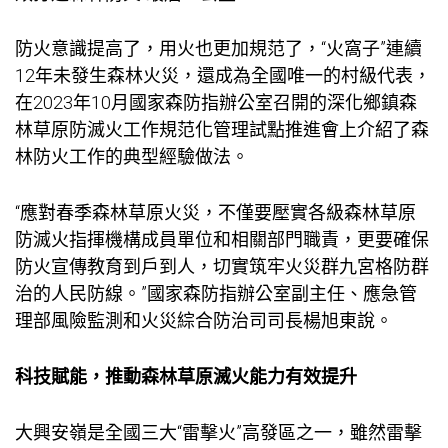
防火意識提高了，用火也更加規范了，“火窩子”連續
12年未發生森林火災，還成為全國唯一的村級代表，
在2023年10月國家森防指辦公室召開的深化鄉鎮森
林草原防滅火工作規范化管理試點推進會上介紹了森
林防火工作的典型經驗做法。
“應對春季森林草原火災，不僅要壓實各級森林草原
防滅火指揮機構成員單位和相關部門職責，更要確保
防火宣傳教育到戶到人，切實筑牢火災群
九宮格
防群
治的人民防線。”國家森防指辦公室副主任、應急管
理部風險監測和火災綜合防治司司長楊旭東說。
科技賦能，推動森林草原滅火能力有效提升
大興安嶺是全國三大“雷擊火”高發區之一，雖然雷擊