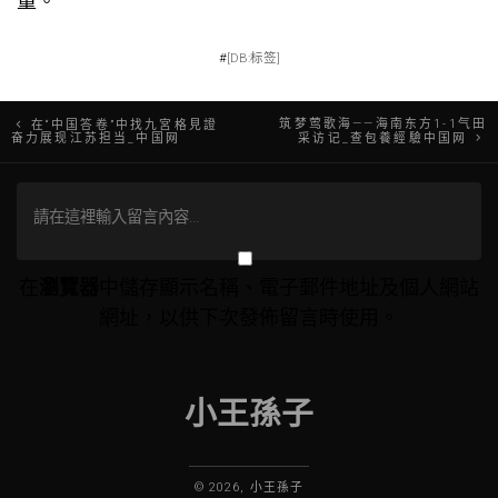
量。
#
[DB:标签]
文
筑梦莺歌海——海南东方1-1气田
在“中国答卷”中找九宮格見證
奋力展现江苏担当_中国网
采访记_查包養經驗中国网
章
導
覽
在
瀏覽器
中儲存顯示名稱、電子郵件地址及個人網站
網址，以供下次發佈留言時使用。
小王孫子
© 2026, 小王孫子