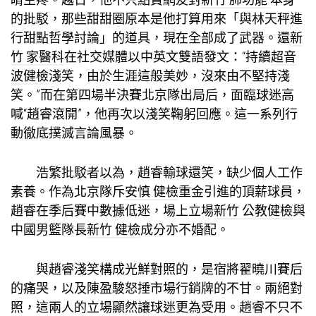
的批駁，那些甜甜圈原本是他打算用來「與林天秤進
行甜點哲學討論」的道具，現在全部成了武器。還
新
竹 家醫科
在社交媒體以中英文雙語發文：“持續
超音
波健檢
淺笑，由於生涯這般美妙，沒來由不堅持淺
笑。”而在第四場半決賽北京隊出局后，面臨球迷高
喊“趙睿滾開”，他再次以淺笑鞠躬回應。這一系列行
動徹底撲滅言論風暴。
浩繁批駁者以為，趙睿輸球還笑，缺少個人工作
素養。作為北京隊斥
安慎 健檢
重金引進的頂薪球員，
趙睿在季后賽中數據低迷，場上立場
新竹 公教健檢
與
中國男籃隊長
新竹 健檢
成分亦不婚配。
與趙睿淺笑構成光鮮對照的，是宿將翟曉川賽后
的痛哭，以及陳盈駿怒捶市場行銷牌的不甘。兩絕對
照，這兩人的立場顯然讓球迷更為受用。趙睿不只不