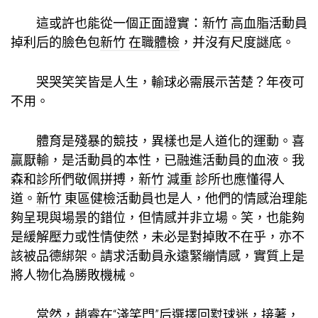
這或許也能從一個正面證實：
新竹 高血脂
活動員
掉利后的臉色包
新竹 在職體檢
，并沒有尺度謎底。
哭哭笑笑皆是人生，輸球必需展示苦楚？年夜可
不用。
體育是殘暴的競技，異樣也是人道化的運動。喜
贏厭輸，是活動員的本性，已融進活動員的血液。我
森和診所
們敬佩拼搏，
新竹 減重 診所
也應懂得人
道。
新竹 東區健檢
活動員也是人，他們的情感治理能
夠呈現與場景的錯位，但情感并非立場。笑，也能夠
是緩解壓力或性情使然，未必是對掉敗不在乎，亦不
該被品德綁架。請求活動員永遠緊繃情感，實質上是
將人物化為勝敗機械。
當然，趙睿在“淺笑門”后選擇回懟球迷，接著，