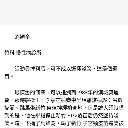
劉穎余
竹科 慢性病診所
活動員掉利后，可不成以選擇淺笑，這是個題
目。
最陳舊的個案，可以追溯到1988年的漢城奧運
會，那時體操王子李寧在競賽中呈現離譜掉誤：吊環
掛腳、跳馬坐
新竹 自律神經檢查
地，但是讓大師沒想
到的是，他在舉措停止
新竹 HPV疫苗
后仍然堅持淺
笑。這一下捅了馬蜂窩，輸了
新竹 子宮頸疫苗
還笑被