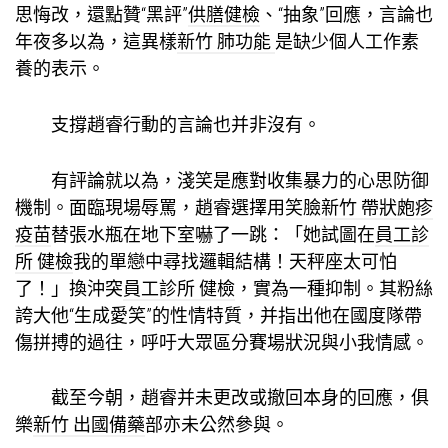
思悔改，還點贊“黑評”
供膳健檢
、“抽象”回應，言論也
年夜多以為，這異樣
新竹 肺功能
是缺少個人工作素
養的表示。
支撐趙睿行動的言論也并非沒有。
有評論就以為，淺笑是應對收集暴力的心思防御
機制。面臨現場辱罵，趙睿選擇用笑臉
新竹 帶狀皰疹
疫苗
替張水瓶在地下室嚇了一跳：「她試圖在
員工診
所 健檢
我的單戀中尋找邏輯結構！天秤座太可怕
了！」換沖突
員工診所 健檢
，實為一種抑制。其粉絲
誇大他“生成愛笑”的性情特質，并指出他在國度隊帶
傷拼搏的過往，呼吁大眾區分賽場狀況與小我情感。
截至今朝，趙睿并未更改或撤回本身的回應，俱
樂
新竹 出國備藥
部亦未公然參與。