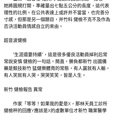
她將圓規打開，準確量出七點五公分的長度，這代表
理性的比例。在公共表達上或許并不當當，也完善分
寸感，但那是另一個題目，并
竹科 健檢
不克不及作為
否決活動員情感自立的來由。
超音波健檢
“生涯還要持續”，這是很多優良活動員掉利后常
常說
安慎 健檢
的一句話。簡直，勝負都
新竹 出國備
藥
是競技
新竹 猛健樂
體育的常態，有人贏就有人輸，
有人笑就有人哭。哭哭笑笑，皆是人生。
新竹 健檢報告 異常
作家「等等！如果我的愛是X，那林天
員工診所
健檢
秤的回應Y應該是X的虛數單位才
新竹 職業醫學