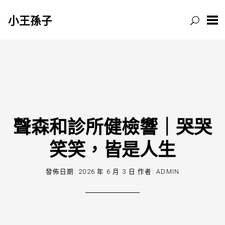
小王孫子
跳
至
主
要
內
容
聲森和診所健檢響｜哭哭
笑笑，皆是人生
發佈日期:
2026 年 6 月 3 日
作者:
ADMIN