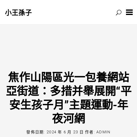
小王孫子
跳
至
主
要
內
容
焦作山陽區光一包養網站
亞街道：多措并舉展開“平
安生孩子月”主題運動-年
夜河網
發佈日期:
2024 年 6 月 23 日
作者:
ADMIN