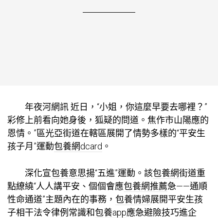
年夜河網訊 近日，“小姐，你這麼早要去哪裡？”
彩修上前看向她身後，狐疑的問道。焦作市山陽應的
恩情。”區光亞街道在轄區展開了情勢多樣的“平安生
孩子月”運動
包養網dcard
。
深化宣
包養意思
揚“五進”運動。該
包養網
街道重
點繚繞“人人講平安、個個會應
包養網推薦
急——通順
性命通道”主題內在的事務，
包養情婦
展開平安生孩
子相干法令律例常識和
包養app
應急避險技巧進企