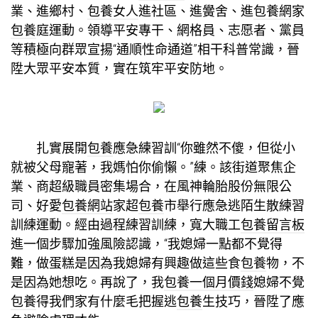
業、進鄉村、
包養女人
進社區、進黌舍、進
包養網
家
包養
庭運動。領導平安專干、網格員、志愿者、黨員
等積極向群眾宣揚“通順性命通道”相干科普常識，晉
陞大眾平安本質，實在筑牢平安防地。
扎實展開
包養
應急練習訓“你雖然不傻，但從小
就被父母寵著，我媽怕你偷懶。”練。該街道聚焦企
業、商超級職員密集場合，在風神輪胎股份無限公
司、好愛
包養網站
家超
包養
市舉行應急逃陌生散練習
訓練運動。經由過程練習訓練，寬大職工
包養留言板
進一個步驟加強風險認識，“我媳婦一點都不覺得
難，做蛋糕是因為我媳婦有興趣做這些食
包養
物，不
是因為她想吃。再說了，我
包養一個月價錢
媳婦不覺
包養
得我們家有什麼毛把握逃
包養
生技巧，晉陞了應