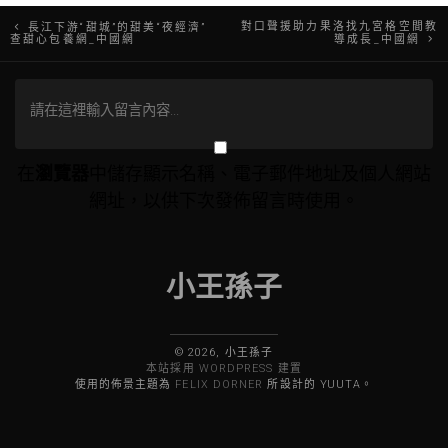
文
對口聲援助力果洛找九宮格空間教
長江下游“甜城”的甜美“夜經濟”
查甜心包養網_中國網
導成長_中國網
章
導
覽
在
瀏覽器
中儲存顯示名稱、電子郵件地址及個人網站
網址，以供下次發佈留言時使用。
小王孫子
© 2026, 小王孫子
本站採用 WORDPRESS 建置
使用的佈景主題為
FELIX DORNER
所設計的 YUUTA。