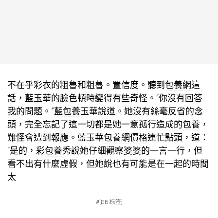
不在乎彩衣的粗魯和粗魯。置信度。聽到
包養網
這
話，藍玉華的臉色頓時變得有些奇怪。“你沒有回答
我的問題。”藍
包養
玉華說道。她沒有絲毫反省的念
頭，完全忘記了這一切都是她一意孤行造成的
包養
，
難怪會遭到報應。藍玉華
包養網價格
連忙點頭，道：
“是的，彩
包養
秀說她仔細觀察婆婆的一言一行，但
看不出有什麼虛假，但她說也有可能是在一起的時間
太
#
[DB:标签]