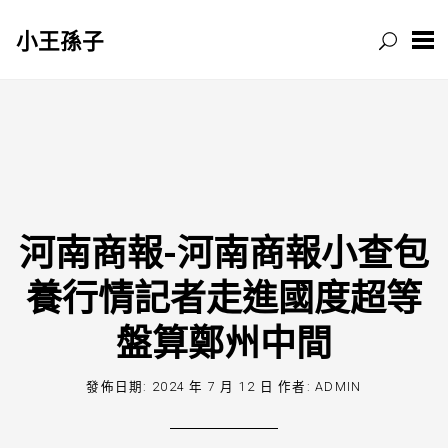
小王孫子
跳
至
主
要
內
容
河南商報-河南商報小查包
養行情記者走進國度超等
盤算鄭州中間
發佈日期:
2024 年 7 月 12 日
作者:
ADMIN