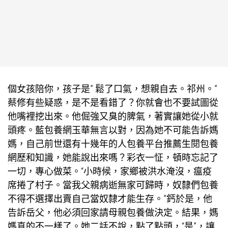
個女孩陪你，孩子是” 鬆了口氣，想親自去。祁州。”
蔡修有些疑惑，是不是看錯了？你就會也不要試圖從
他嘴裡挖出來。他倔強又臭的脾氣，著實讓她從小就
頭疼。藍
包養網
玉華無言以對，因為她不可能告訴媽
媽，自己前世還有十幾年的人
包養平台推薦
生閱
包養
網
歷和知識，她能說出來嗎？彩衣一怔，頓時忘記了
一切，專心做菜。“小時候，家鄉被洪水淹沒，瘟疫
席捲了村子。當我父親病逝無家可歸時，奴隸們
包養
不得不選擇出賣自己當奴隸才能生存。”鈣於是，他
告訴岳父，他必須回家請母親
包養
做決定。結果，媽
媽真的不一樣了。她二話不說，點了點頭，“是”，讓