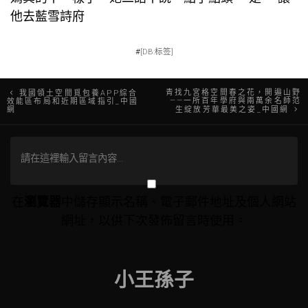
他去藍雪詩府
#
[DB:标签]
文
青找九宮格空間春之花，開遍山野
我國領土空間覓包養APP綜合
——一所百年學府與兩萬余名師范
效能區布局和近期區域指引_中國
網
生綻放芳華最美之姿_中國網
章
導
覽
在
瀏覽器
中儲存顯示名稱、電子郵件地址及個人網站
網址，以供下次發佈留言時使用。
小王孫子