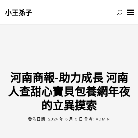
小王孫子
跳
至
主
要
內
容
河南商報-助力成長 河南
人查甜心寶貝包養網年夜
的立異摸索
發佈日期:
2024 年 6 月 5 日
作者:
ADMIN