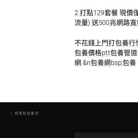
2.打點129套餐 現價
流量) 送500兆網路寬
不花錢上門打
包養行
包養價格ptt
包養管道
網
&n
包養網
bsp;
包養
文
知否知包養否
章