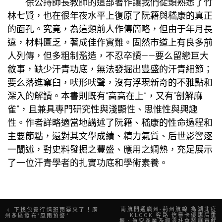
徐公持師長教師的這部著作讓我們從頭熟悉了竹
林七賢，也在很年夜水平上復原了阮籍與嵇康的真正
的面孔。究竟，為這類前人作傳簡略，但由于年月長
遠，材料匱乏，著成佳作實難。固然市道上有良多前
人列傳，但多粗制濫造，不忍卒讀——要么留戀巨大
敘事，缺少汗青功底，無法發掘出豐盛的汗青細節；
要么落進窠臼，吠形吠聲，沒有浮現新奇的不雅點和
深入的解讀。本書則既有“高高在上”，又有“剖解麻
雀”，且兼具專門研究性與淺顯性、思惟性與興趣
性。作者詳略適當地講述了阮籍、嵇康的性命過程和
主要節點，還對其文學成績、精力氣質、后世影響逐
一闡述，對史料發掘之豐盛、應用之嫻熟，充足展示
了一位汗青學者的扎實功底和學術素養。
文
南航開通廣州-荊州航線 為湖北疫
下找包養行情班雨要來了！廣
KLOOK 客路 信譽卡優惠后重
州多區發布“風雨預警”
振、航空產業及經濟社會發展貢獻