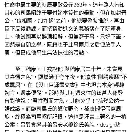
性命中最主要的時辰要數公元263年。這年路人皆知
其心的司馬昭終于要付諸本質性的舉動，但在加封晉
公、“位相國，加九錫”之前，他總要偽裝推脫，再由
臣下反復勸諫，而撰寫勸進文的義務落在了阮籍身
上。他試圖再以醉酒相辭，但無濟于事，只好下筆。
固然是自願之舉，阮籍也于此事兩月之后便放手人
寰，但已成他平生無法抹往的污點。
至于嵇康，王戎說他“與嵇康居二十年，未嘗見
其喜慍之色”，顯然過于夸年夜。他素性“剛腸疾惡”“不
成羈屈”，在《與山巨源盡交書》中也坦言本身“輕肆
婉言，遇事便發”。那時與其有過來往的蓬菖人孫登
曾對他說：“君性烈而才雋，其能免乎！”孫登公然一
語成讖。面臨司馬氏的篡位野心，嵇康懶得假意周
旋，終極為司馬昭所記恨，這也是汗青上著名的一樁
公案：呂巽貪戀其弟呂安老婆徐氏美貌，design玷