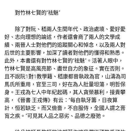
對竹林七賢的“祛魅”
除了對阮、嵇兩人生閏年代、政治處境、愛好愛
好、志向理想的論述，作者還會商了兩人的文學成
績、兩晉人士對他們的追蹤關心和悼念，以及兩人對
后世的主要影響，加深了讀者對他們的懂得和熟悉。
此外，本書還有對竹林七賢的“祛魅”。活著人眼中，
竹林七賢是高風亮節、盡世自力的象征。實在否則。
且不說阮
1對1教學
籍、嵇康都曾執政為官，山濤為司
馬氏所重用，官至三司，好在為人肚量坦蕩，明哲保
身。王戎為七人中年紀起碼，其人貪榮慕利，接貴攀
高，《晉書·王戎傳》有云：“每自執牙籌，日夜算
計，恒若缺乏。而又儉嗇，不自服侍，全國人謂之膏
肓之疾。”可見其人品之惡劣、品德之廢弛。