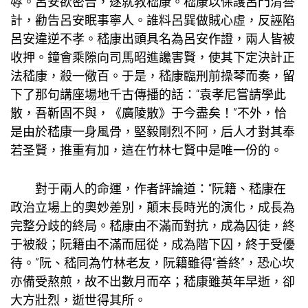
辱。呂安欲密告，遂就教嵇康。嵇康以保護呂門清譽
計，勸告呂安眠事寧人。誰料呂巽做賊心虛，反誣陷
呂安違逆不孝。嵇康出頭具名為呂安作證，兩人皆被
收押。鐘會乘隙向司馬昭進讒害賢，使其下定決計正
法嵇康，殺一儆百。于是，嵇康臨刑前操琴而奏，留
下了那句
講座場地
千古傳播的話：“袁孝尼嘗請學此
散，吾靳固不與，《廣陵散》于今盡矣！”不外，恰
是由於嵇康一身風骨，堅毅剛烈不阿，后人才對其奉
若圣賢，推重有加，這在竹林七賢中是唯一份的。
對于兩人的命運，作者評論道：“阮籍、嵇康在
政治立場上的奧妙差別，顛末長時光的演化，成長為
完整分歧的終局。嵇康由不滿而對抗，成為囚徒，終
于被殺；阮籍由不滿而屈從，成為階下囚，終于受優
待。”阮、嵇同為竹林老友，阮籍雖得“善終”，恐心坎
亦備受熬煎，故不出數月而卒；嵇康雖英年早逝，卻
大方壯烈，逝世得其所。