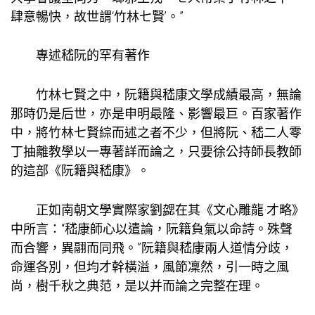
肆意暢快，故世謂‘竹林七賢’。”
專述嵇阮的罕有著作
竹林七賢之中，阮籍與嵇康文學成績最高，無論
那時仍是后世，亦是申明最隆、影響最巨。百家著作
中，將竹林七賢綜而述之者不少，但將阮、嵇二人零
丁抽離
教學
以一專著詳而論之，只要徐公持師長教師
的這部《阮籍與嵇康》。
正如南朝文學實際家劉勰在其《文心雕龍·才略》
中所言：“嵇康師心以遣論，阮籍負氣以命詩。殊聲
而合響，異翮而同飛。”阮籍與嵇康兩人道情分歧，
命運各別，但均才幹橫溢，風節凜然，引一時之風
尚，樹千秋之典范，是以并而論之完整在理。