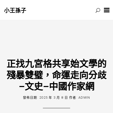
小王孫子
跳
至
主
要
內
容
正找九宮格共享始文學的
殘暴雙璧，命運走向分歧
–文史–中國作家網
發佈日期:
2025 年 3 月 8 日
作者:
ADMIN