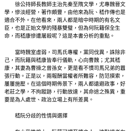
徐公持師長教師主治先秦至隋文學，尤專魏晉文
學，慘淡經營，著作頗豐，由他來為阮、嵇作傳也是
適合不外。在他看來，兩人都是暗中時期的有名文
臣，也是正始文學的殘暴雙璧，但為何阮籍保全生
命，而嵇康慘遭屠殺呢？這是本書分析的重點。
當時魏室虛弱，司馬氏專權，黨同伐異，誅除非
己，而阮籍與嵇康皆奉行儀軌，心向曹魏；尤其嵇
康，其妻為曹操之曾孫女，更是看不慣司馬兄弟的囂
張行動。正是以，兩報酬當權者所難容，防范摸索，
屢屢施壓。在這個時期佈景下，兩人都遠避政事，好
老莊之學，不拘蹤跡，行動放達，其命途之殊異，重
要是為人處世、政治立場上有所差異。
嵇阮分歧的性情與選擇