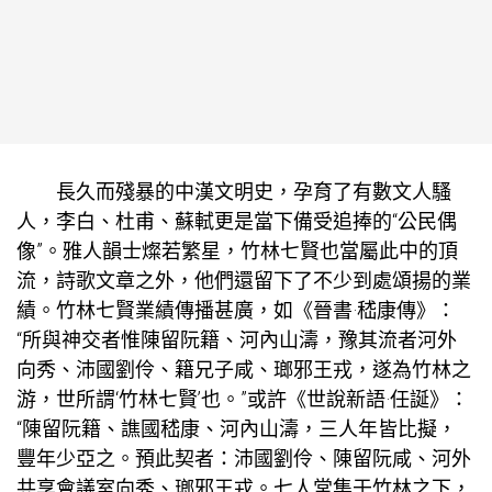
長久而殘暴的中漢文明史，孕育了有數文人騷
人，李白、杜甫、蘇軾更是當下備受追捧的“公民偶
像”。雅人韻士燦若繁星，竹林七賢也當屬此中的頂
流，詩歌文章之外，他們還留下了不少到處頌揚的業
績。竹林七賢業績傳播甚廣，如《晉書·嵇康傳》：
“所與神交者惟陳留阮籍、河內山濤，豫其流者河外
向秀、沛國劉伶、籍兄子咸、瑯邪王戎，遂為竹林之
游，世所謂‘竹林七賢’也。”或許《世說新語·任誕》：
“陳留阮籍、譙國嵇康、河內山濤，三人年皆比擬，
豐年少亞之。預此契者：沛國劉伶、陳留阮咸、河外
共享會議室
向秀、瑯邪王戎。七人常集于竹林之下，