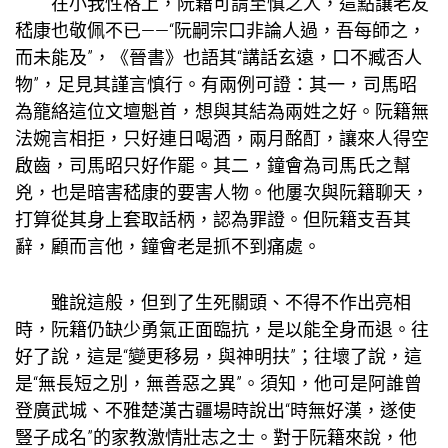
在小我性格上，阮籍可謂至慎之人，這點讓老友
嵇康也敬佩不已——“阮嗣宗口非論人過，吾每師之，
而未能及”，《晉書》也語其“講話玄遠，口不臧否人
物”，足見其謹言慎行。有兩例可證：其一，司馬昭
為籠絡這位文壇魁首，想與其結為兩姓之好。阮籍無
法婉言相拒，只好連日喝酒，兩月酩酊，讓來人得空
啟齒，司馬昭只好作罷。其二，鐘會為司馬氏之幫
兇，也是暗害嵇康的要害人物。他屢次與阮籍聊天，
打算從其身上套取話柄，認為罪證。但阮籍支吾其
辭，顧而言他，鐘會老是抓不到痛處。
雖說這般，但到了生死關頭、不得不作出亮相
時，阮籍仍缺少勇氣正面臨抗，是以能全身而退。往
好了說，這是“變更移易，與神明扶”；往壞了說，這
是“無長短之別，無善惡之異”。須知，他可是阿誰曾
登廣武城、不雅楚漢古疆場時說出“時無好漢，遂使
豎子成名”的
家教
激情壯志之士。對于阮籍來說，他