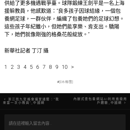
供給了更多機遇戰爭臺。球隊鍛練王劍平是一名上海
援躲教員，他感歎道：“良多孩子因球結緣，一個
包
養網
足球，一群伙伴，編織了
包養
她們的足球幻想。
這些孩子年紀雖小，但她們能享樂、肯支出。驕陽
下，她們就像剛強的格桑花般綻放。”
新華社記者 丁汀 攝
1 2 3 4 5 6 7 8 9 10 >
#
[DB:标签]
文
內嵌式查包養網站AI利用進級用
浙江找九宮格會議室諸暨：“我
來當一次小教員”_中國網
戶體驗_中國網
章
導