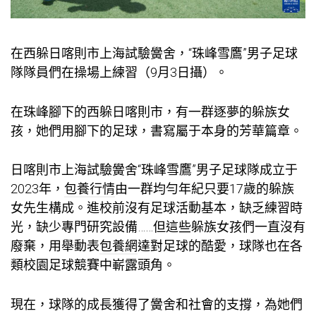
在西躲日喀則市上海試驗黌舍，“珠峰雪鷹”男子足球
隊隊員們在操場上練習（9月3日攝）。
在珠峰腳下的西躲日喀則市，有一群逐夢的躲族女
孩，她們用腳下的足球，書寫屬于本身的芳華篇章。
日喀則市上海試驗黌舍“珠峰雪鷹”男子足球隊成立于
2023年，
包養行情
由一群均勻年紀只要17歲的躲族
女先生構成。進校前沒有足球活動基本，缺乏練習時
光，缺少專門研究設備……但這些躲族女孩們一直沒有
廢棄，用舉動表
包養網
達對足球的酷愛，球隊也在各
類校園足球競賽中嶄露頭角。
現在，球隊的成長獲得了黌舍和社會的支撐，為她們