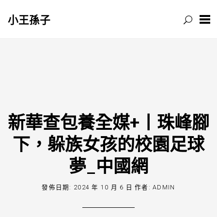
小王孫子
跳
至
主
要
內
容
新華查包養全媒+丨珠峰腳
下，躲族女孩的校園足球
夢_中國網
發佈日期:
2024 年 10 月 6 日
作者:
ADMIN