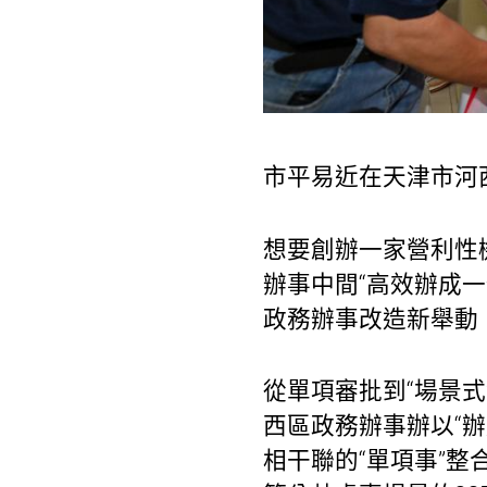
市平易近在天津市河
想要創辦一家營利性
辦事中間“高效辦成
政務辦事改造新舉動
從單項審批到“場景式
西區政務辦事辦以“
相干聯的“單項事”整