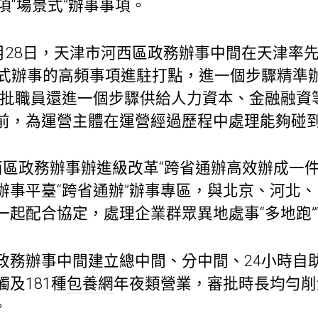
項“場景式”辦事事項。
6月28日，天津市河西區政務辦事中間在天津率先
景式辦事的高頻事項進駐打點，進一個步驟精準
審批職員還進一個步驟供給人力資本、金融融資
前，為運營主體在運營經過歷程中處理能夠碰
西區政務辦事辦進級改革“跨省通辦高效辦成一件
辦事平臺“跨省通辦”辦事專區，與北京、河北、
起配合協定，處理企業群眾異地處事“多地跑”“
政務辦事中間建立總中間、分中間、24小時自
及181種
包養網
年夜類營業，審批時長均勻削減
。