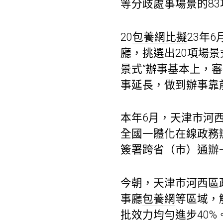
等分歧處事場景的83
20
包養網比擬
23年
廳，挑選出20項場
景式”辦事基本上，
事延長，做到辦事靠
本年6月，天津市河
全國一體化在線政務
簽署跨省（市）通辦一
今朝，天津市河西區
事廳
包養網
等區域，觸
批效力均勻進步40%