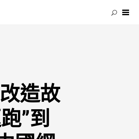
·改造故
跑”到