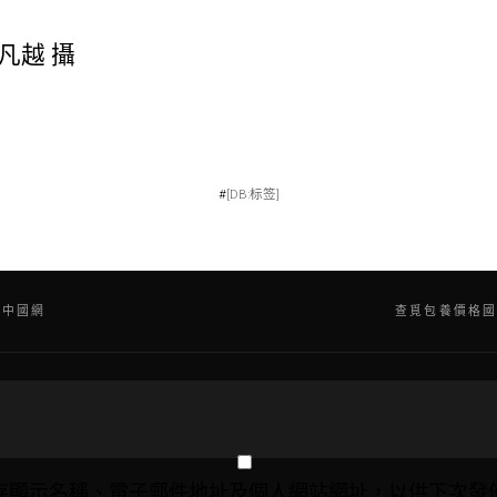
凡越 攝
#
[DB:标签]
_中國網
查覓包養價格國
存顯示名稱、電子郵件地址及個人網站網址，以供下次發