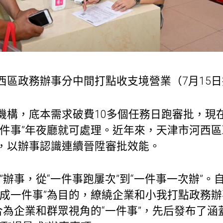
西區政務辦事分中間打點收支境營業（7月15
機構，底本需求破費10多個任務日跑審批，現
一件事”年夜廳就可處理。近年來，天津市河西
，以辦事認識連續晉陞審批效能。
”辦事，從“一件事跑屢次”到“一件事一次辦”。自
辦成一件事”為目的，繚繞企業和小我打點政務
合為企業和群眾視角的“一件事”，先后發布了