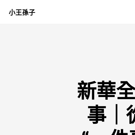
小王孫子
跳
至
主
要
內
容
新華全
事｜