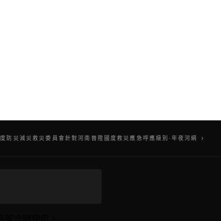
度防災減災救災委員會針對河南晉陞國度救災應急呼應級別-年夜河網
佈留言時使用。