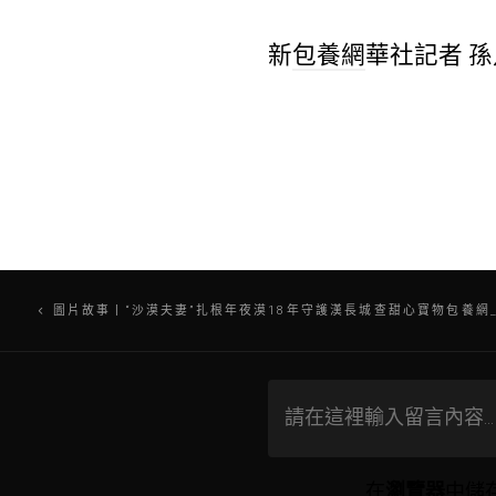
新
包養網
華社記者 孫
文
圖片故事丨“沙漠夫妻”扎根年夜漠18年守護漢長城查甜心寶物包養網
章
導
在
瀏覽器
中儲