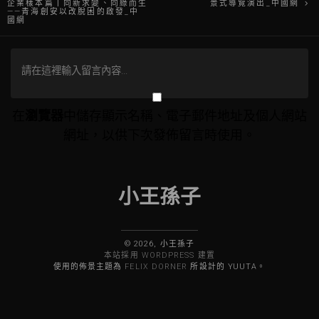
企業樣本篇丨向新求變、向綠而生
景式導覽演出_中國網
——青海創安以改脫困的啟發_中
章
國網
導
覽
在
瀏覽器
中儲存顯示名稱、電子郵件地址及個人網站
網址，以供下次發佈留言時使用。
小王孫子
© 2026, 小王孫子
本站採用 WORDPRESS 建置
使用的佈景主題為
FELIX DORNER
所設計的 YUUTA。