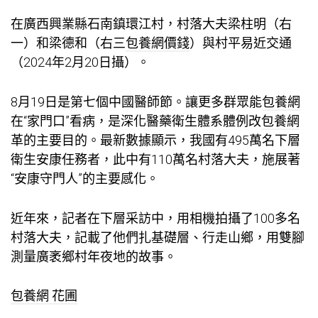
在廣西興業縣石南鎮環江村，村落大夫梁柱明（右
一）和梁德和（右三
包養網價錢
）與村平易近交通
（2024年2月20日攝）。
8月19日是第七個中國醫師節。讓更多群眾能
包養網
在“家門口”看病，是深化醫藥衛生體系體例改
包養網
革的主要目的。最新數據顯示，我國有495萬名下層
衛生安康任務者，此中有110萬名村落大夫，施展著
“安康守門人”的主要感化。
近年來，記者在下層采訪中，用相機拍攝了100多名
村落大夫，記載了他們扎基礎層、行走山鄉，用雙腳
測量廣袤鄉村年夜地的故事。
包養網 花圃