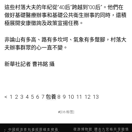
這些村落大夫的年紀從“40后”跨越到“00后”。他們在
做好基礎醫療辦事和基礎公共衛生辦事的同時，還積
極展開安康徵詢及政策宣揚任務。
非論山有多高、路有多坎坷、氣象有多蹩腳，村落大
夫辦事群眾的心一直不變。
新華社記者 曹祎銘 攝
< 1 2 3 4 5 6 7
包養
8 9 10 11 12 13
#
[DB:标签]
文
夜游博物館 體去九宮格共享驗情
中國經濟查包養經歷樣本察看·