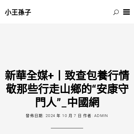
小王孫子
跳
至
主
要
內
容
新華全媒+丨致查包養行情
敬那些行走山鄉的“安康守
門人”_中國網
發佈日期:
2024 年 10 月 7 日
作者:
ADMIN