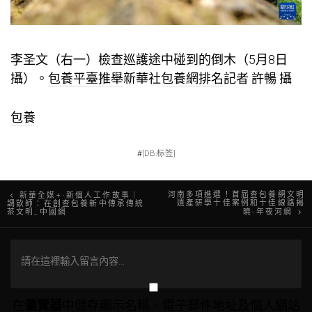
李圣文（右一）檢查巡護途中碰到的倒木（5月8日
攝）。
包養平臺推舉
新華社
包養網排名
記者 許暢 攝
包養
#
[DB:标签]
文
河南多項進選！首屆查包養網文明
新華全媒+·新個人工作故事｜
遺產研學十佳案例和十佳線路揭
調飲師：在創查包養新中傳承傳統
茶文明_中國網
曉-年夜河網
章
導
覽
在
瀏覽器
中儲存顯示名稱、電子郵件地址及個人網站