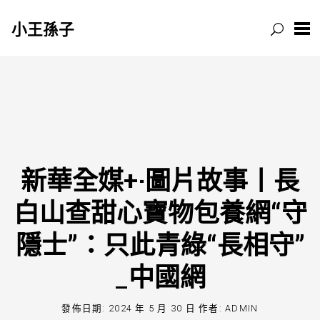
小王孫子
跳
至
主
要
內
容
新華全媒+·圖片故事丨長
白山查甜心寶物包養網“守
隱士”：只此青綠“長相守”
_中國網
發佈日期:
2024 年 5 月 30 日
作者:
ADMIN