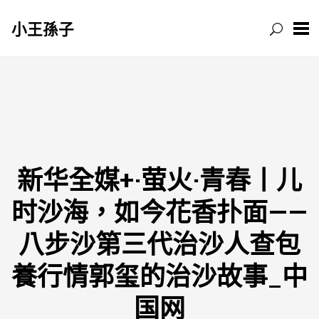
小王孫子
跳
至
主
要
內
容
新华全媒+·萤火·青春丨儿
时沙海，如今花香扑面——
八步沙第三代治沙人查包
養行情郭玺的治沙故事_中
国网