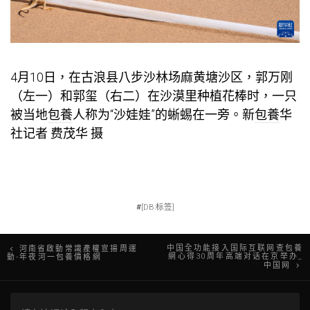
4月10日，在古浪县八步沙林场麻黄塘沙区，郭万刚
（左一）和郭玺（右二）在沙漠里种植花棒时，一只
被当地
包養
人称为“沙娃娃”的蜥蜴在一旁。新
包養
华
社记者 费茂华 摄
#
[DB:标签]
文
中国全功能接入国际互联网查包養
河南省啟動常識產權宣揚周運
網心得30周年高端对话在京举办_
動-年夜河一包養價格網
中国网
章
導