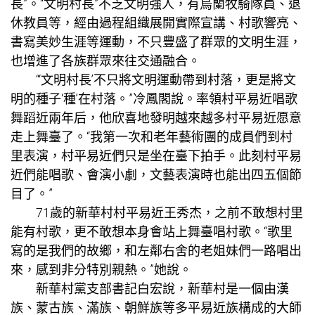
長”。“文明村長”不乏文明強人，有烏蘭牧騎隊員、退
休教員等，經由過程組織展開實際宣講、村歌響亮、
書寫美妙生涯等運動，不只豐盛了群眾的文明生涯，
也增進了各族群眾來往交通融合。
“‘文明村長’不只將文明運動帶到村落，更是將文
明的種子‘種’在村落。”冷鳳閣說。率領村平易近唱歌
舞蹈近兩年后，他欣喜地發明越來越多村平易近愿意
走上舞臺了。“我第一次和老年藝術團的成員們到村
里表演，村平易近們只是坐在臺下拍手。此刻村平易
近們能唱歌、會演小劇，文藝表演時也能出四五個節
目了。”
71歲的新華村村平易近王秀杰，之前不敢想村里
能有村歌，更不敢想本身會站上舞臺唱村歌。“歌里
寫的是我們的故鄉，和左鄰右舍的老姐妹們一路唱出
來，感到非分特別親熱。”她說。
新華村黨支部書記白宏說，新華村是一個由漢
族、蒙古族、滿族、朝鮮族等多平易近族構成的大師