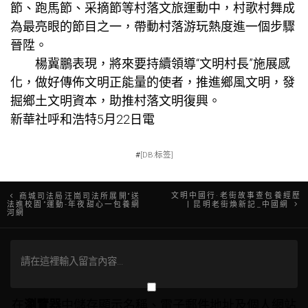
節、跑馬節、采摘節等村落文旅運動中，村歌村舞成
為最亮眼的節目之一，帶動村落游玩熱度進一個步驟
晉陞。
楊冀鵬表現，將來要持續領導“文明村長”施展感
化，做好傳佈文明正能量的使者，推進鄉風文明，發
掘鄉土文明資本，助推村落文明復興。
新華社呼和浩特5月22日電
#
[DB:标签]
文
文明中國行·老街故事查包養經歷
商城司法局汪崗司法所展開“送
法進校園”運動-年夜甜心一包養網
丨昆明老街煥新記_中國網
河網
章
導
覽
在
瀏覽器
中儲存顯示名稱、電子郵件地址及個人網站