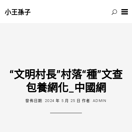
小王孫子
跳
至
主
要
內
容
“文明村長”村落“種”文查
包養網化_中國網
發佈日期:
2024 年 5 月 25 日
作者:
ADMIN