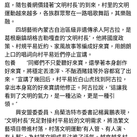
庭，隨
包養網價錢
著“文明村長”的到來，村里的文明
運動越來越多，各族群眾聚在一路唱歌舞蹈，其樂融
融。
四胡藝術內蒙古自治區級非遺傳承人阿古拉，是
葛根廟鎮胡格吉勒嘎查的“文明村長”，他將國度政
策、村規平易近約、家風故事等編成好來寶，用朗朗
上口的唱詞向村平易近們停止宣講。
包養
“同鄉們不只愛聽好來寶，還學著本身創作
好來寶，將穩定丟渣滓、不酗酒賭錢等外容都寫了出
來。”宣講了幾回后，村平易近白山虎找到阿古拉，
拿出本身寫的好來寶請他修正。阿古拉說，“這讓我
看到了文明的氣力，是一種沾染，更是一種引
領。”
興安盟委委員、烏蘭浩特市委書記楊冀鵬表現，
“文明村長”充足對接村平易近的文明需求，將浩繁文
藝項目帶進村落，村落文明運動“有人管、有人演、