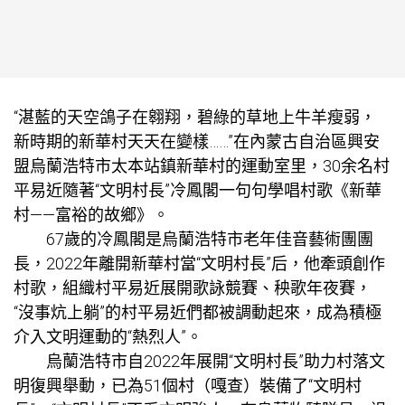
“湛藍的天空鴿子在翱翔，碧綠的草地上牛羊瘦弱，
新時期的新華村天天在變樣……”在內蒙古自治區興安
盟烏蘭浩特市太本站鎮新華村的運動室里，30余名村
平易近隨著“文明村長”冷鳳閣一句句學唱村歌《新華
村——富裕的故鄉》。
67歲的冷鳳閣是烏蘭浩特市老年佳音藝術團團
長，2022年離開新華村當“文明村長”后，他牽頭創作
村歌，組織村平易近展開歌詠競賽、秧歌年夜賽，
“沒事炕上躺”的村平易近們都被調動起來，成為積極
介入文明運動的“熱烈人”。
烏蘭浩特市自2022年展開“文明村長”助力村落文
明復興舉動，已為51個村（嘎查）裝備了“文明村