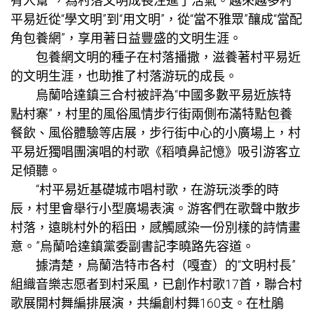
有人幫”，為村落文明成長注進了活氣。越來越多村
平易近從“學文明”到“用文明”，從“當不雅眾”釀成“當配
角
包養網
”，享用著日益豐盛的文明生涯。
包養網
文明的種子在村落播撒，滋養著村平易近
的文明生涯，也助推了村落游玩的成長。
烏蘭哈達鎮三合村被評為“中國多數平易近族特
點村寨”，村里的風俗風情步行街兩側布滿特點
包養
餐飲、風俗體驗等店展，步行街中心的小廣場上，村
平易近獨唱團演唱的村歌《稻噴鼻記憶》吸引游客立
足傾聽。
“村平易近基礎城市唱村歌，在游玩淡季的時
辰，村里會舉行小型廣場表演。游客們在歌聲中散步
村落，遠眺村外的稻田，感觸感染一份別樣的詩情畫
意。”烏蘭哈達鎮黨委副書記李曉路先容道。
據清楚，烏蘭浩特市各村（嘎查）的“文明村長”
組織音樂志愿者到村采風，已創作村歌17首，聯合村
歌展開村舞編排展演，共編創村舞160支。在杜鵑