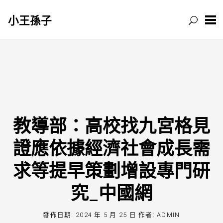
小王孫子
跳
至
主
要
內
容
教導部：高校找九宮格見
證應依據經濟社會成長需
求等提早策劃增設專門研
究_中國網
發佈日期:
2024 年 5 月 25 日
作者:
ADMIN