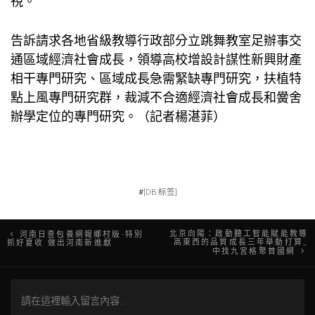
視。
告訴請求各地省級教導行政部分立
跳舞教室
足辦事
交
通
區域經濟社會成長，領導高校增設計謀性新興財產
相干專門研究、區域成長急需緊缺專門研究，扶植特
點上風專門研究群，裁減不合適經濟社會成長和黌舍
辦學定位的專門研究。（記者楊湛菲）
#
[DB:标签]
文
北京向陽：啟動聽工智能賦能教導
河南日查包養網報鄉村版-特別
高東西的品質成長三年舉動打算_
抓好夏收 做出河南新進獻
中找九宮格聚首國網
章
導