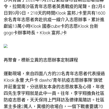
令，拉開南沙區青年志愿者英勇戰疫的尾聲。自2月4
日到9月9日，218天的時間
Klook 富邦J卡
里共有1600
余名青年志愿者奔赴抗疫一線介入志愿辦事，累計進
獻逾13萬小時
Klook 國泰cube卡
的志愿
Klook 台新
gogo卡
辦事時長。
Klook 富邦J卡
再聚會，標新立異的志愿辦事定制課程
運動現場，來自四面八方的20名青年志愿者代表接過
Klook 永豐 大戶卡 dawho
“青年抗疫志愿辦事隊”旗號
并莊重宣誓，分送朋友本身的志愿故事及心得，年夜
四先生李宇翔就是此中一員。往年，李宇翔擔負社區
防疫志愿者，天天保持上門拜訪及德律風隨訪。社區
業主多達2萬人，異樣的收場白，一個下戰書要講70