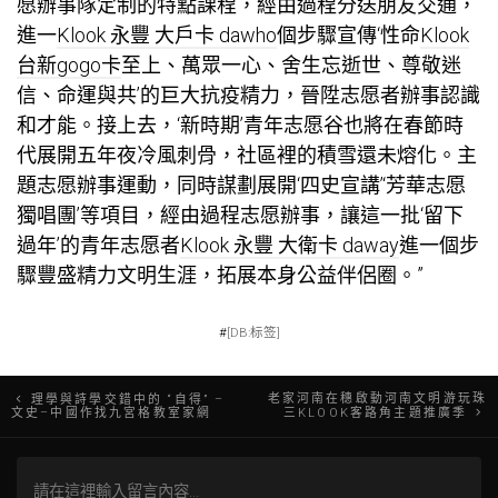
愿辦事隊定制的特點課程，經由過程分送朋友交通，
進一
Klook 永豐 大戶卡 dawho
個步驟宣傳‘性命
Klook
台新gogo卡
至上、萬眾一心、舍生忘逝世、尊敬迷
信、命運與共’的巨大抗疫精力，晉陞志愿者辦事認識
和才能。接上去，‘新時期’青年志愿谷也將在春節時
代展開五年夜冷風刺骨，社區裡的積雪還未熔化。主
題志愿辦事運動，同時謀劃展開‘四史宣講’‘芳華志愿
獨唱團’等項目，經由過程志愿辦事，讓這一批‘留下
過年’的青年志愿者
Klook 永豐 大衛卡 daway
進一個步
驟豐盛精力文明生涯，拓展本身公益伴侶圈。”
#
[DB:标签]
文
老家河南在穗啟動河南文明游玩珠
理學與詩學交錯中的 “自得” –
文史–中國作找九宮格教室家網
三KLOOK客路角主題推廣季
章
導