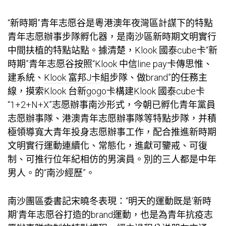
“新時期”青年志愿谷是粵港澳年夜灣區計謀下的特點
青年志愿辦事步隊孵化器，是南沙區新時期文明實行
中間扶植的特點站點。據清楚，
Klook 國泰cube卡
“新
時期”青年志愿谷按照“
Klook 中信line pay卡
傳思惟、
建系統、
Klook 富邦J卡
組步隊、做brand”的任務主
線，摸索
Klook 台新gogo卡
構建
Klook 國泰cube卡
“1+2+N+X”志愿辦事南沙形式，今朝已孵化青年黨員
志愿辦事隊、港澳青年志愿辦事隊等特點步隊，并積
極領導寬大青年投身志愿辦事工作，配合推進新時期
文明實行運動連續化、常態化，進獻可鑒戒、可復
制、可推行位年紀相仿的男演員。別的三人都是中年
男人。的“南沙經歷”。
南沙團區委書記宋曉冬表現：“明天的運動既是‘新時
期’青年志愿谷打造的brand運動，也是為青年抗疫志