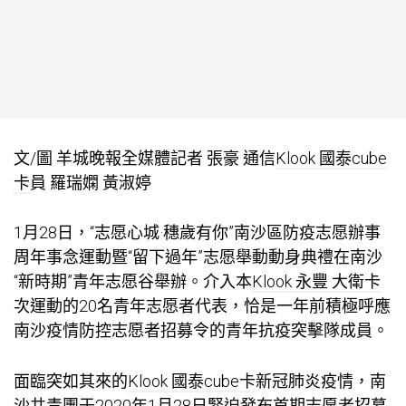
文/圖 羊城晚報全媒體記者 張豪 通信
Klook 國泰cube
卡
員 羅瑞嫻 黃淑婷
1月28日，“志愿心城·穗歲有你”南沙區防疫志愿辦事
周年事念運動暨“留下過年”志愿舉動動身典禮在南沙
“新時期”青年志愿谷舉辦。介入本
Klook 永豐 大衛卡
次運動的20名青年志愿者代表，恰是一年前積極呼應
南沙疫情防控志愿者招募令的青年抗疫突擊隊成員。
面臨突如其來的
Klook 國泰cube卡
新冠肺炎疫情，南
沙共青團于2020年1月28日緊迫發布首期志愿者招募