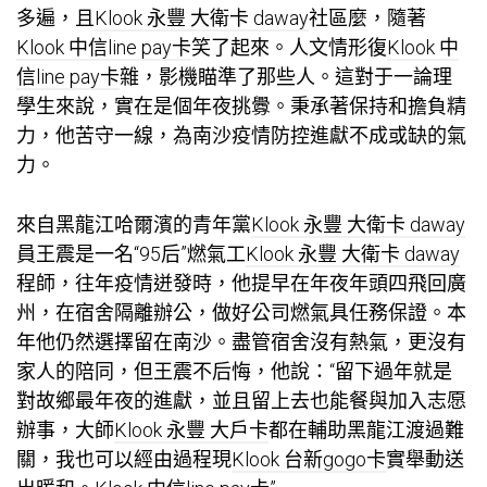
多遍，且
Klook 永豐 大衛卡 daway
社區麼，隨著
Klook 中信line pay卡
笑了起來。人文情形復
Klook 中
信line pay卡
雜，影機瞄準了那些人。這對于一論理
學生來說，實在是個年夜挑釁。秉承著保持和擔負精
力，他苦守一線，為南沙疫情防控進獻不成或缺的氣
力。
來自黑龍江哈爾濱的青年黨
Klook 永豐 大衛卡 daway
員王震是一名“95后”燃氣工
Klook 永豐 大衛卡 daway
程師，往年疫情迸發時，他提早在年夜年頭四飛回廣
州，在宿舍隔離辦公，做好公司燃氣具任務保證。本
年他仍然選擇留在南沙。盡管宿舍沒有熱氣，更沒有
家人的陪同，但王震不后悔，他說：“留下過年就是
對故鄉最年夜的進獻，並且留上去也能餐與加入志愿
辦事，大師
Klook 永豐 大戶卡
都在輔助黑龍江渡過難
關，我也可以經由過程現
Klook 台新gogo卡
實舉動送