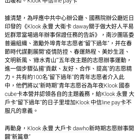
出暖和。
Klook 中信line pay卡
”
據清楚，為呼應中共中心辦公廳、國務院辦公廳近日
印發的《
Klook 永豐 大衛卡 daway
關于做大好人平易
近群眾當場過年辦事保證任務的告訴》，南沙團區委
普遍組織、激勵外埠青年志愿者“留下過年”，并在春
節時代謀劃展開“疫情防控、春運熱程、美妙生涯、
文明新風、‘綠水青山’”五年夜主題的志愿辦事運動，
進一個步驟弘揚“貢獻、友好、合作、提高”的志愿精
力。共有約100名“留下過年”的青年志愿者介入此
中，他們將以“新時期”青年志愿谷為年夜
Klook 國泰
cube卡
本營并認領各自的主題義務，給
Klook 永豐 大
戶卡
“留下過年”的日子里增加
Klook 中信line pay卡
不
服凡的意義。
再動身，
Klook 永豐 大戶卡 dawho
新時期志愿辦事開
闢“新篇章”