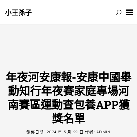
小王孫子
跳
至
主
要
內
容
年夜河安康報-安康中國舉
動知行年夜賽家庭專場河
南賽區運動查包養APP獲
獎名單
發佈日期:
2024 年 5 月 29 日
作者:
ADMIN