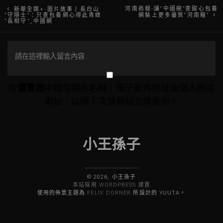
文
河南商報-讓“中國碗”查甜心包養
新華全媒+·圖片故事丨長白山
“守隱士”：只查包養網心得此青綠
網裝上更多優質“河南糧”
“長相守”_中國網
章
導
覽
在
瀏覽器
中儲存顯示名稱、電子郵件地址及個人網站
網址，以供下次發佈留言時使用。
小王孫子
© 2026, 小王孫子
本站採用 WORDPRESS 建置
使用的佈景主題為
FELIX DORNER
所設計的 YUUTA。