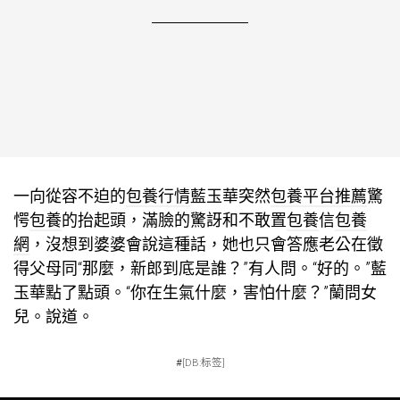
一向從容不迫的
包養行情
藍玉華突然
包養平台推薦
驚
愕
包養
的抬起頭，滿臉的驚訝和不敢置
包養
信
包養
網
，沒想到婆婆會說這種話，她也只會答應老公在徵
得父母同“那麼，新郎到底是誰？”有人問。“好的。”藍
玉華點了點頭。“你在生氣什麼，害怕什麼？”蘭問女
兒。說道。
#
[DB:标签]