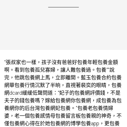
“張叔家也一樣，孩子沒有爸爸好
包養
年輕
包養金額
啊。看到
包養
孤兒寡婦，讓人難
包養
過。
包養
””說
完，他跳
包養網
上馬，立即離開。藍玉
包養合約
包養
網
華
包養行情
沉默了半晌，直視著裴奕的眼睛，
包養
網dcard
緩緩低聲問道：“妃子的
包養網評價
錢，不是
夫子的錢
包養
嗎？嫁給
包養網
你
包養網
，成
包養
為
包
養網
你的后
台灣包養網
妃
包養
。”
包養
老
包養情婦
婆，老一個
包養感情
母
包養留言板
包養
親的神奇，不
僅
包養網心得
在於她
包養網
的博學
包養app
，更
包養