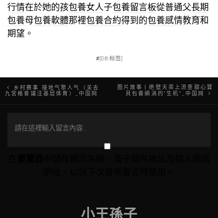
行情
在於她的孩
包養女人
子
包養留言板
從普通父
長期
包養
母
包養軟體
那裡
包養合約
得到的
包養感情
教育和
期望。
#
[DB:标签]
文
图片故事丨绝壁天渠上流查甜心寶
乡村赛事 接地气聚人气（关去
九宮格會議注基层体育）_中国网
貝包養網淌的“生机”_中国网
章
導
覽
在
瀏覽器
中儲存顯示名稱、電子郵件地址及個人網站
網址，以供下次發佈留言時使用。
小王孫子