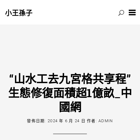
小王孫子
跳
至
主
要
內
容
“山水工去九宮格共享程”
生態修復面積超1億畝_中
國網
發佈日期:
2024 年 6 月 24 日
作者:
ADMIN