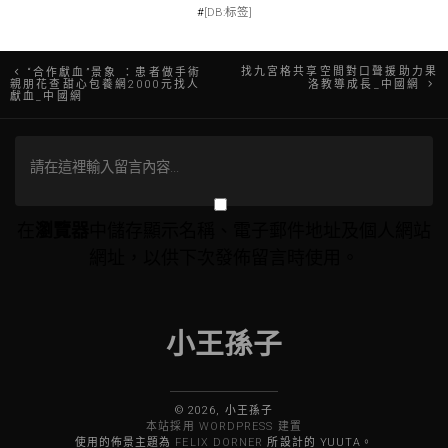
#
[DB:标签]
文
找九宮格共享空間對口聲援助力果
“合作獻血”景象 ：患者做手術
親朋花查甜心包養網2000元找人
洛教導成長_中國網
獻血_中國網
章
導
覽
在
瀏覽器
中儲存顯示名稱、電子郵件地址及個人網站
網址，以供下次發佈留言時使用。
小王孫子
© 2026, 小王孫子
本站採用 WORDPRESS 建置
使用的佈景主題為
FELIX DORNER
所設計的 YUUTA。