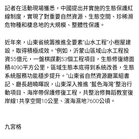
記者在活動現場獲悉，中國提出并實施的生態保護紅
線制度，實現了對重要自然資源、生態空間、珍稀瀕
危物種和棲息地的大規模、整體性保護。
近年來，山東省統籌推進全要素“山水工程”
小樹屋
建
設，取得積極成效。“例如，沂蒙山區域山水工程投
資55億元，一盤棋謀劃53個工程項目，生態修復總面
積4090平方公里，區域生態本底得到系統改善，生態
系統服務功能穩步提升。”山東省自然資源廳黨組書
記、廳長趙曉暉說，山東深入推進 “藍色海灣”整治行
動項目、海岸帶保護修復工程，共整治修
舞蹈教室
復
岸線1
共享空間
10公里、濱海濕地7600公頃。
九宮格