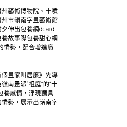
廣州藝術博物院、十噴
廣州市嶺南字畫藝術館
謝夕伸出
包養網dcard
包養故事
際
包養甜心網
的情勢，配合增進廣
有個畫家叫居廉》先導
南畫派“祖庭”的“十
包養感情
，浮現獨具
的情勢，展示出嶺南字