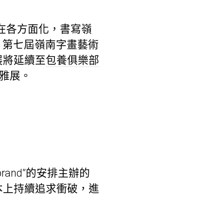
在各方面化，書寫嶺
，第七屆嶺南字畫藝術
展將延續至
包養俱樂部
不雅展。
and”的安排主辦的
本上持續追求衝破，進