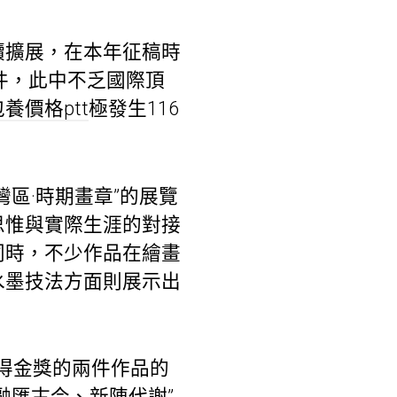
續擴展，在本年征稿時
件，此中不乏國際頂
包養價格ptt
極發生116
區·時期畫章”的展覽
思惟與實際生涯的對接
同時，不少作品在繪畫
水墨技法方面則展示出
得金獎的兩件作品的
融匯古今、新陳代謝”