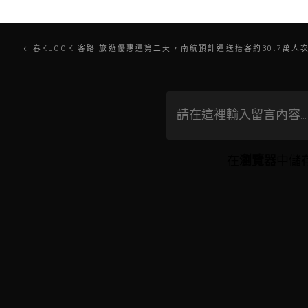
文
春KLOOK 客路 旅遊優惠運第二天，南航預計運送搭客約30.7萬人
章
導
覽
在
瀏覽器
中儲