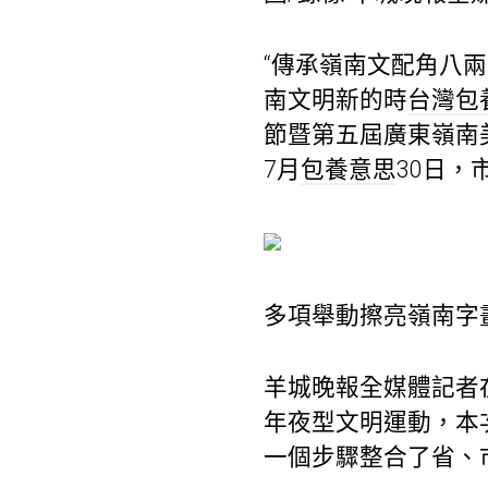
“傳承嶺南文配角八
南文明新的時
台灣包
節暨第五屆廣東嶺南
7月
包養意思
30日
多項舉動擦亮嶺南字畫
羊城晚報全媒體記者在
年夜型文明運動，本
一個步驟整合了省、