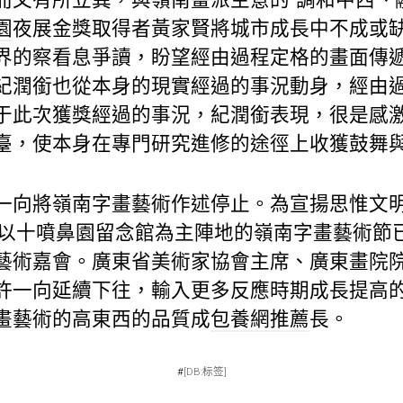
園
夜展金獎取得者黃家賢將城市成長中不成或
界的察看息爭讀，盼望經由過程定格的畫面傳
紀潤銜也從本身的現實經過的事況動身，經由
于此次獲獎經過的事況，紀潤銜表現，很是感
臺，使本身在專門研究進修的途徑上收獲鼓舞
一向將嶺南字畫藝術作述停止。為宣揚思惟文
，以十噴鼻園留念館為主陣地的嶺南字畫藝術節
藝術嘉會。廣東省美術家協會主席、廣東畫院
許一向延續下往，輸入更多反應時期成長提高
畫藝術的高東西的品質成
包養網推薦
長。
#
[DB:标签]