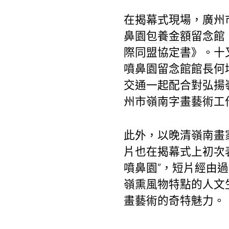
在揭幕式現場，廣州
鼻園
包養金額
留念館
際同盟協定書》。十
噴鼻園留念館館長何
交通一起配合對弘揚
州市嶺南字畫藝術工
此外，以晚清嶺南畫
片也在揭幕式上初次
噴鼻園”，短片經由
嶺熏風物特點的人文
畫藝術的奇特魅力。