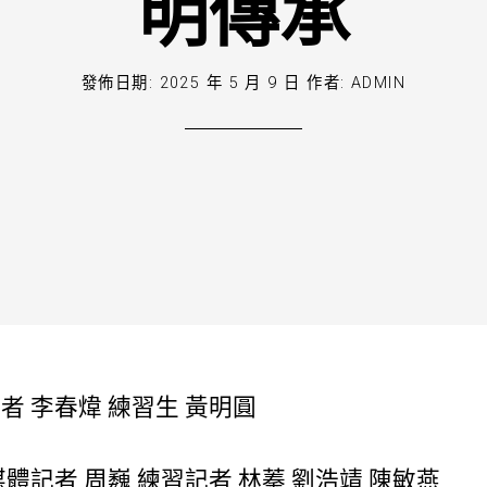
明傳承
發佈日期:
2025 年 5 月 9 日
作者:
ADMIN
者 李春煒 練習生 黃明圓
體記者 周巍 練習記者 林蓁 劉浩靖 陳敏燕