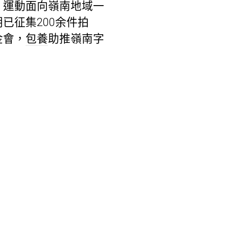
，運動面向嶺南地域一
已征集200余件拍
金會，
包養
助推嶺南字