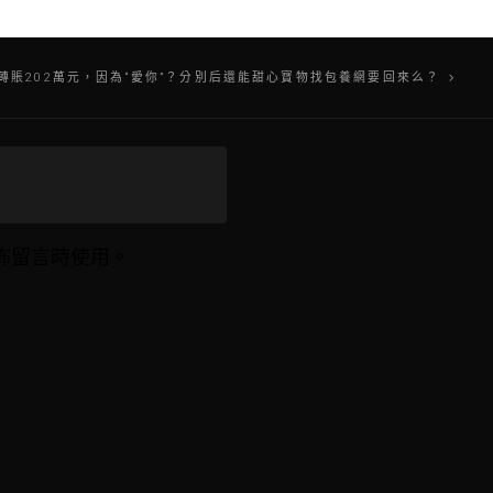
轉賬202萬元，因為“愛你”？分別后還能甜心寶物找包養網要回來么？
佈留言時使用。