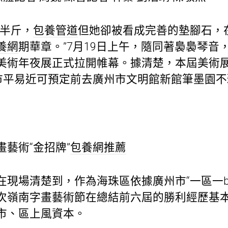
兩半斤，
包養管道
但她卻被看成完善的墊腳石，
養網
期華章。”7月19日上午，隨同著裊裊琴音
美術年夜展正式拉開帷幕。據清楚，本屆美術
，市平易近可預定前去廣州市文明館新館筆墨園
藝術“金招牌”
包養網推薦
現場清楚到，作為海珠區依據廣州市“一區一br
次嶺南字畫藝術節在總結前六屆的勝利經歷基
市、區上風資本。