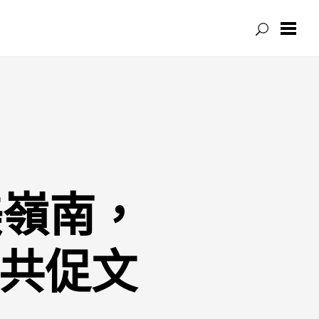
美嶺南，
”共促文