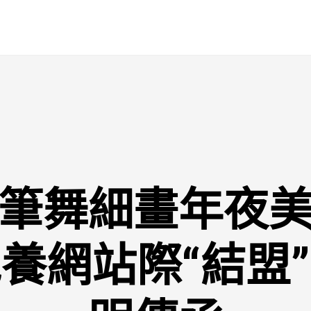
筆舞細畫年夜
養網站際“結盟