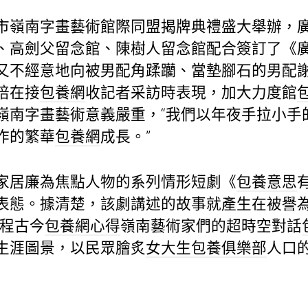
市嶺南字畫藝術館際同盟揭牌典禮盛大舉辦，
、高劍父留念館、陳樹人留念館配合簽訂了《
又不經意地向被男配角蹂躪、當墊腳石的男配
培在接
包養網
收記者采訪時表現，加大力度館
嶺南字畫藝術意義嚴重，“我們以年夜手拉小手
作的繁華
包養網
成長。”
家居廉為焦點人物的系列情形短劇《
包養意思
表態。據清楚，該劇講述的故事就產生在被譽為嶺
過程古今
包養網心得
嶺南藝術家們的超時空對話
生涯圖景，以民眾膾炙
女大生包養俱樂部
人口