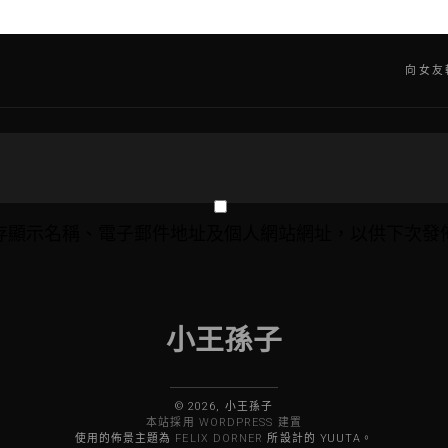
次
向女友
存顯示名稱、電子郵件地址及個人網站網址，以供下次發
小王孫子
© 2026, 小王孫子
本站採用 WORDPRESS 建置
使用的佈景主題為
FELIX DORNER
所設計的 YUUTA。