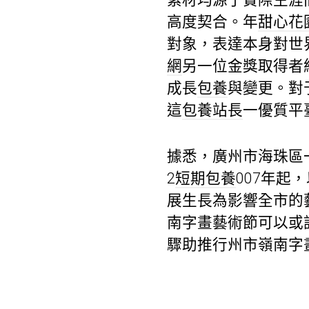
高度契合。年
甜心花
對象，表達本身對世
網
另一位金獎取得者
成長
包養
與變更。對
這
包養站長
一優質平
據悉，廣州市海珠區
2
短期包養
007年起
展生長為影響全市的
南字畫藝術節可以或
驟助推行州市嶺南字