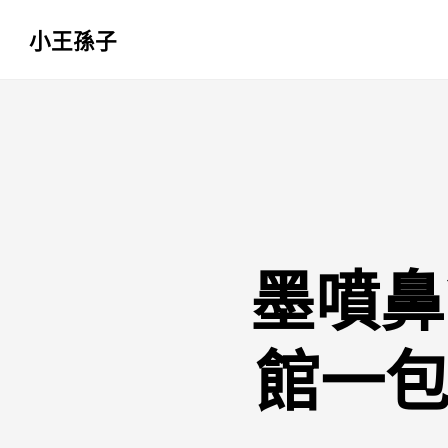
小王孫子
跳
至
主
要
內
容
墨噴鼻
館一包