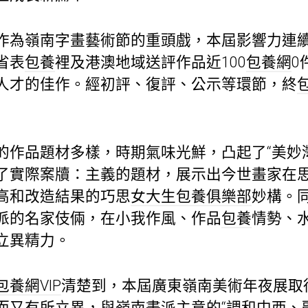
作為嶺南字畫藝術節的重頭戲，本屆影響力連
省表
包養
裡及港澳地域送評作品近100
包養網
0
人才的佳作。經初評、復評、公示等環節，終
的作品題材多樣，時期氣味光鮮，凸起了“美妙灣
了實際案牘：主義的題材，展示出今世畫家在
高和改造結果的巧思
女大生包養俱樂部
妙構。
派的名家伎倆，在小我作風、作品
包養
情勢、
立異精力。
包養網VIP
清楚到，本屆廣東嶺南美術年夜展取
而又有所立異，與嶺南畫派主意的“調和中西、