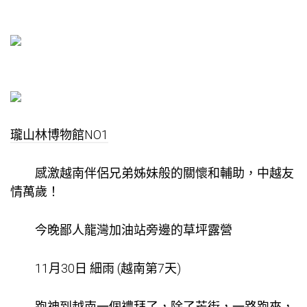
瓏山林博物館NO1
感激越南伴侶兄弟姊妹般的關懷和輔助，中越友
情萬歲！
今晚鄙人龍灣加油站旁邊的草坪露營
11月30日 細雨 (越南第7天)
跑神到越南一個禮拜了，除了芒街，一路跑來，