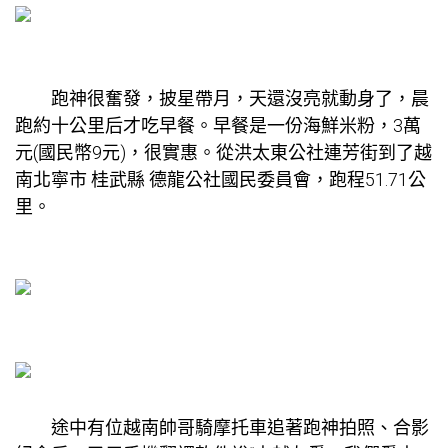
跑神很奮發，披星帶月，天還沒亮就動身了，晨
跑約十公里后才吃早餐。早餐是一份海鮮米粉，3萬
元(國民幣9元)，很實惠。從洪太東公社連芳街到了越
南北寧市 桂武縣 德龍公社國民委員會，跑程51.71公
里。
途中有位越南帥哥騎摩托車追著跑神拍照、合影