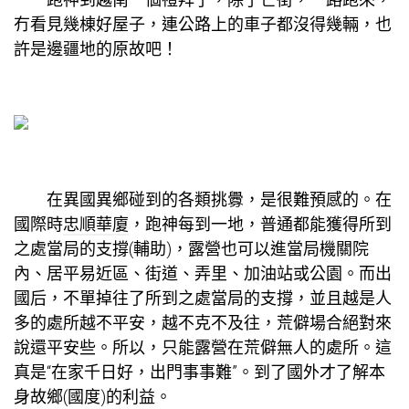
冇看見幾棟好屋子，連公路上的車子都沒得幾輛，也
許是邊疆地的原故吧！
在異國異鄉碰到的各類挑釁，是很難預感的。在
國際時
忠順華廈
，跑神每到一地，普通都能獲得所到
之處當局的支撐(輔助)，露營也可以進當局機關院
內、居平易近區、街道、弄里、加油站或公園。而出
國后，不單掉往了所到之處當局的支撐，並且越是人
多的處所越不平安，越不克不及往，荒僻場合絕對來
說還平安些。所以，只能露營在荒僻無人的處所。這
真是“在家千日好，出門事事難”。到了國外才了解本
身故鄉(國度)的利益。