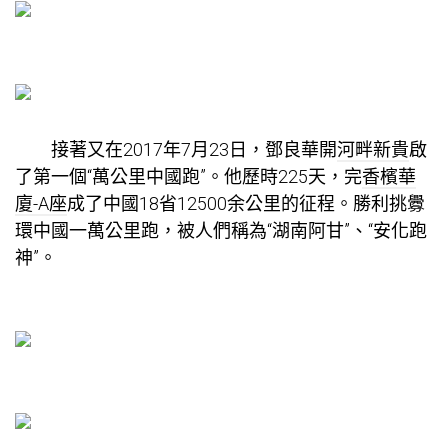
接著又在2017年7月23日，鄧良華開
河畔新貴
啟
了第一個“萬公里中國跑”。他歷時225天，完
香檳華
廈-A座
成了中國18省12500余公里的征程。勝利挑釁
環中國一萬公里跑，被人們稱為“湖南阿甘”、“安化跑
神”。