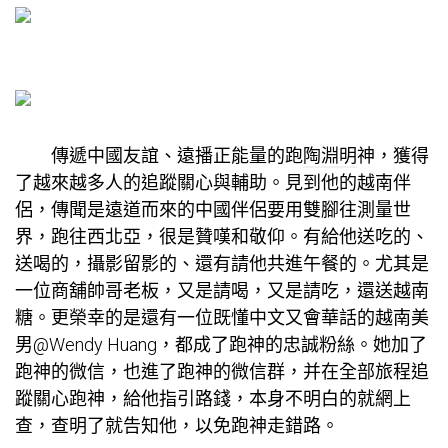
傳遞中國友誼、遠播正能量的跑
陶淵明
神，獲得
了越來越多人的追蹤關心與輔助。見到他的越南伴
侶，傳聞是遠道而來的中國伴侶要用雙腳往測量世
界，跑往西北亞，很是贊嘆和敬仰。有給他送吃的、
送喝的，攝影留影的、還有請他共進午餐的。尤其是
一位商舖帥哥老板，又是請喝，又是請吃，還送越南
糖。更榮幸的是還有一位既懂中文又會華話的越南美
男@Wendy Huang，都成了跑神的忠誠粉絲。她加了
跑神的微信，也進了跑神的微信群，并在全部旅程追
蹤關心跑神，給他指引路錢，本身不明白的就網上
查，查明了就告知他，以免跑神走錯路。