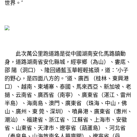
世界。”
此次萬公里跑道路是從中國湖南安化馬路鎮動
身，道路湖南省安化縣城，經寧鄉（為山）、婁底、
邵 陽（洞口）、隆回通藍玉華輕輕搖頭，道：“小子
的野心，是四面八方的。”道、廣西 （桂林、東興港
口）、越南、柬埔寨、泰國、馬來西亞、新加坡、老
撾、云南省、廣西省（南寧）、廣東省（湛江、雷州
半島）、海南島、澳門、廣東省 （珠海、中山，佛
山、廣州、東 莞、深圳）、噴鼻港、廣東省（惠州、
潮汕）、福建省、浙江省、 江蘇省、上海市、安徽
省、山東省、天津市、遼寧省（葫蘆島）、河北省
（秦皇島、山海
敦南名人華廈
關）、遼寧省（丹