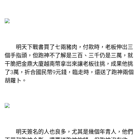
明天下戰書買了七兩豬肉，付款時，老板伸岀三
個手指頭，但跑神不了解是三百、三千仍是三萬，就
干脆把
金鼎大廈
越南幣拿岀來讓老板往挑，成果他挑
了3萬，折合國民幣9元錢，臨走時，還送了跑神兩個
胡蘿卜。
明天簽名的人也良多，尤其是幾個年青人，他們