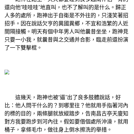
還向他“哇哇哇”地直叫，也不了解叫的是什么。歸正
人多的處所，跑神出于自衛是不外往的，只淺笑著招
招手。因在說話欠亨的異國異鄉，不宜和浩繁的人近
間隔接觸。明天有個中年男人叫他曩昔坐坐，跑神見
只要一小我，就曩昔與之交通并合影，臨走前還扮演
了一下雙擊棍。
這幾天，跑神也被“逼”出了良多肢體說話，好
比：他人問干什么的？到哪里往？他就用手指著河內
的標的目的，兩條腿就放縱踏步，告
南昌古亭天廈
知
對方我要跑步到河內往。假如要借個處所沖澡，就用
桶子，拿條毛巾，做往身上倒水擦洗的舉措。