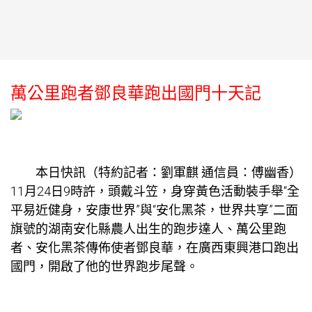
萬公里跑者鄧良華跑出國門十天記
本日快訊（特約記者：劉軍麒 通信員：傅幽香）
11月24日9時許，頭戴斗笠，身穿黃色活動裝手舉“全
平易近健身，安康世界”與“安化黑茶，世界共享”二面
旗號的湖南安化縣農人出生的跑步達人、萬公里跑
者、安化黑茶傳佈使者鄧良華，在廣西東興港口跑出
國門，開啟了他的世界跑步尾聲。