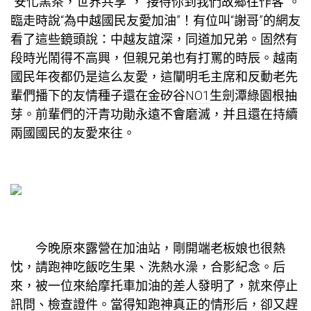
“安化黑茶，世界共享”，“接待你到我們故鄉往作客”。
臨走時說“為中越國民友愛加油”！有位叫“謝哥”的網友
看了這些鏡頭說：中越友誼深，同道加兄弟。固然有
段時光鬧得不高興，但親兄弟也有打罵的時辰。越南
國民年夜都仍是這么友愛，這闡明毛主席和反動老先
輩們播下的友情種子還在
金矽谷NO1
生
劍潭綠園
根抽
芽。前輩們的汗青功勛永遠不會磨滅，并且還在持續
兩國國民的友愛來往。
今晚原來露營在加油站，剛開端老板娘也很熱
忱，請跑神吃飯吃生果、洗熱水澡，合影紀念。后
來，被一位來給摩托車加油的差人發明了，就來停止
訊問、檢查證件。當得知跑神真正的情形后，卻又趕