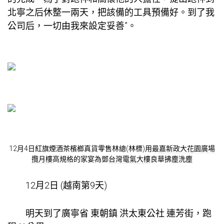
北寧之后休整一兩天，把該備的工具預備好。到了我
公司后，一切由我來設定妥善”。
12月4日紅旗煙酒茶檳榔真貨零售林總(林標)用最
嘉新政大花園廣場
攬月樓
高規格的家宴為鄧
台灣電氣大樓
良華拂塵洗塵
12月2日 (越南第9天)
明天到了廣寧省 東朝鎮 洪太東公社 連芳街，跑