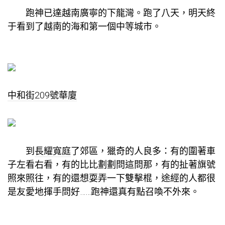
跑神已達越南廣寧的下龍灣。跑了八天，明天終
于看到了越南的海和第一個中等城市。
中和街209號華廈
到
長耀寬庭
了郊區，獵奇的人良多：有的圍著車
子左看右看，有的比比劃劃問這問那，有的扯著旗號
照來照往，有的還想耍弄一下雙擊棍，途經的人都很
是友愛地揮手問好……跑神還真有點召喚不外來。