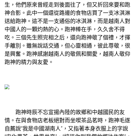
生，他們原來曾經走到後面往了，但又折回來要和跑
神合影。此中一個還從路邊的食物店買了一支冰淇淋
送給跑神。這不是一支通俗的冰淇淋，而是越南人對
中國人的一顆灼熱的心。跑神棒在手，久久舍不得
吃。三個先生照完相之后，還向跑神敬了個禮，才揮
手離別。雖無說話交通，但心靈相通，彼此尊敬，很
是興奮。跑神感謝越南人的敬佩和關愛，越南人敬仰
跑神的精力與友愛。
跑神時辰不忘宣揚內陸的故鄉和中越國民的友
情。在與食物店老板絕對而坐喫茶品茗時，跑神毛遂
自薦說“我是中國湖南人”，又指著本身衣服上的字說