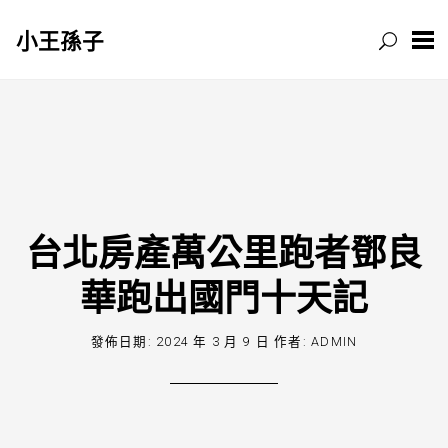
小王孫子
跳
至
主
要
內
容
台北房產萬公里跑者鄧良
華跑出國門十天記
發佈日期:
2024 年 3 月 9 日
作者:
ADMIN