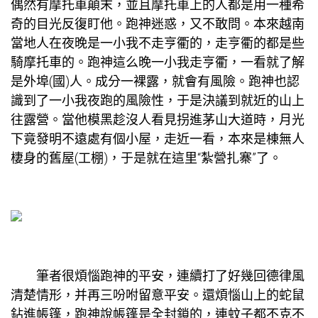
偶然有摩托車顛末，並且摩托車上的人都是用一種希
奇的目光反復盯他。跑神迷惑，又不敢問。本來越南
當地人在夜晚是一小我不走亨衢的，走亨衢的都是些
騎摩托車的。跑神這么晚一小我走亨衢，一看就了解
是外埠(國)人。成分一裸露，就會有風險。跑神也認
識到了一小我夜跑的風險性，于是決議到就近的山上
往露營。當他模黑趁沒人看見拐進茅山大道時，月光
下竟發明不遠處有個小屋，走近一看，本來是棟無人
棲身的舊屋(工棚)，于是就在這里“紮營扎寨”了。
筆者很煩惱跑神的平安，連續打了好幾回德律風
清楚情形，并再三吩咐留意平安。還煩惱山上的蛇鼠
鉆進帳篷，跑神說帳篷是全封鎖的，連蚊子都不克不