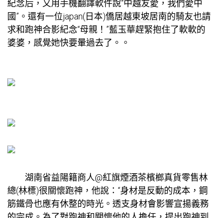
紀念后，又用手機翻譯軟件說“中越友愛，我們愛中
國”。還有一位japan(日本)僑居越
東坡居
南的騎友也請
求和跑神合影紀念“母親！”藍玉華趕緊抱住了軟軟的
婆婆，感覺她快要暈過去了。。
湖南省益陽籍商人@紅旗煙酒茶檳榔真貨零售林
總(林標)很關懷跑神，他說：“身材是反動的成本，鋼
筋鐵骨也應有休整的時光。透支身材會影響宣揚義務
的完成。為了對跑神和關懷他的人擔任，提出跑神到