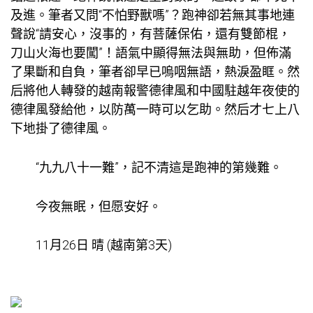
及進。筆者又問“不怕野獸嗎”？跑神卻若無其事地連
聲說“請安心，沒事的，有菩薩保佑，還有雙節棍，
刀山火海也要闖”！語氣中顯得無法與無助，但佈滿
了果斷和自負，筆者卻早已嗚咽無語，熱淚盈眶。然
后將他人轉發的越南報警德律風和中國駐越年夜使的
德律風發給他，以防萬一時可以乞助。然后才七上八
下地掛了德律風。
“九九八十一難”，記不清這是跑神的第幾難。
今夜無眠，但愿安好。
11月26日 晴 (越南第3天)