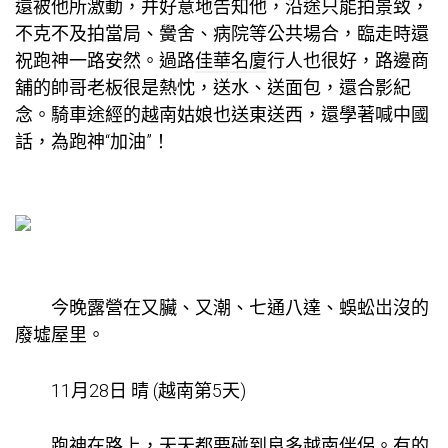
還被他所激動，并好意地告知他，沿途只能拍景致，
不克不及拍當局、黌舍、病院等公共場合，臨走時還
祝跑神一路安然。過路
佳華名廈
行人也很好，路邊商
舖的帥哥老板很是熱忱，送水、送面包，還合影紀
念。騎車途經的越南姑娘也送東送西，還學著喊中國
話，為跑神“加油”！
今晚露營在又臟、又潮、七通八達、蜈蚣岀沒的
廢墟屋里。
11月28日 晴 (越南第5天)
跑神在路上，天天都要碰到良多越南伴侶。有的