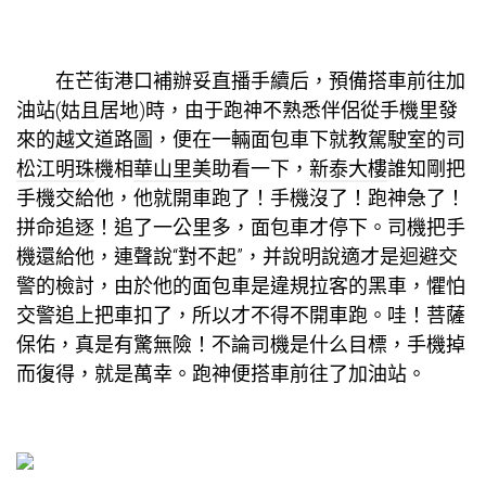
在芒街港口補辦妥直播手續后，預備搭車前往加
油站(姑且居地)時，由于跑神不熟悉伴侶從手機里發
來的越文道路圖，便在一輛面包車下就教駕駛室的司
松江明珠
機相
華山里美
助看一下，
新泰大樓
誰知剛把
手機交給他，他就開車跑了！手機沒了！跑神急了！
拼命追逐！追了一公里多，面包車才停下。司機把手
機還給他，連聲說“對不起”，并說明說適才是迴避交
警的檢討，由於他的面包車是違規拉客的黑車，懼怕
交警追上把車扣了，所以才不得不開車跑。哇！菩薩
保佑，真是有驚無險！不論司機是什么目標，手機掉
而復得，就是萬幸。跑神便搭車前往了加油站。