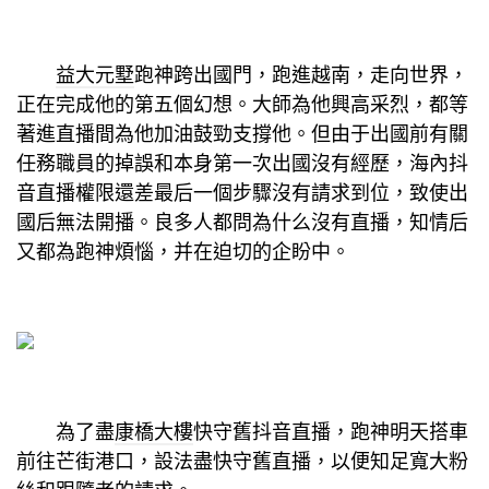
益大元墅
跑神跨出國門，跑進越南，走向世界，
正在完成他的第五個幻想。大師為他興高采烈，都等
著進直播間為他加油鼓勁支撐他。但由于出國前有關
任務職員的掉誤和本身第一次出國沒有經歷，海內抖
音直播權限還差最后一個步驟沒有請求到位，致使出
國后無法開播。良多人都問為什么沒有直播，知情后
又都為跑神煩惱，并在迫切的企盼中。
為了盡
康橋大樓
快守舊抖音直播，跑神明天搭車
前往芒街港口，設法盡快守舊直播，以便知足寬大粉