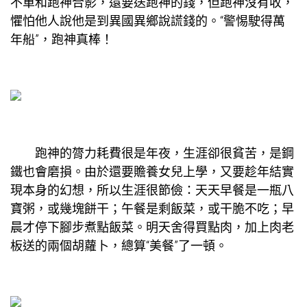
不單和跑神合影，還要送跑神的錢，但跑神沒有收，
懼怕他人說他是到異國異鄉說謊錢的。“警惕駛得萬
年船”，跑神真棒！
跑神的膂力耗費很是年夜，生涯卻很貧苦，是鋼
鐵也會磨損。由於還要贍養女兒上學，又要趁年結實
現本身的幻想，所以生涯很節儉：天天早餐是一瓶八
寶粥，或幾塊餅干；午餐是剩飯菜，或干脆不吃；早
晨才停下腳步煮點飯菜。明天舍得買點肉，加上肉老
板送的兩個胡蘿卜，總算“美餐”了一頓。