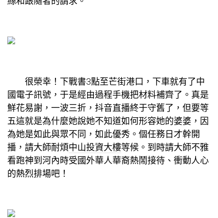
絲和跟隨者的請求。
很榮幸！下戰書3點至芒街港口，下車就有了中
國電子訊號，于是經由過程手機把材料補齊了。真是
鮮花易謝，一波三折，抖音直播終于守舊了，但要等
五這就是為什麼她說她不知道如何形容她的婆婆，因
為她是如此與眾不同，如此優秀。個任務日才幹開
播，請大師耐煩
中山投資大樓
等候。到時請大師不雅
看跑神到河內時受國外華人華裔熱鬧接待、衝動人心
的熱烈排場吧！