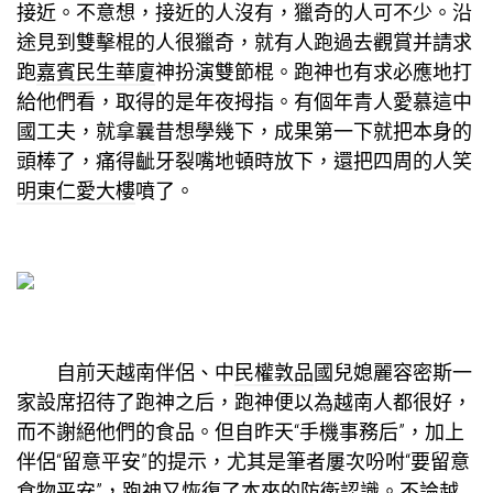
接近。不意想，接近的人沒有，獵奇的人可不少。沿
途見到雙擊棍的人很獵奇，就有人跑過去觀賞并請求
跑
嘉賓民生華廈
神扮演雙節棍。跑神也有求必應地打
給他們看，取得的是年夜拇指。有個年青人愛慕這中
國工夫，就拿曩昔想學幾下，成果第一下就把本身的
頭棒了，痛得齜牙裂嘴地頓時放下，還把四周的人笑
明東仁愛大樓
噴了。
自前天越南伴侶、中
民權敦品
國兒媳麗容密斯一
家設席招待了跑神之后，跑神便以為越南人都很好，
而不謝絕他們的食品。但自昨天“手機事務后”，加上
伴侶“留意平安”的提示，尤其是筆者屢次吩咐“要留意
食物平安”，跑神又恢復了本來的防衛認識。不論越