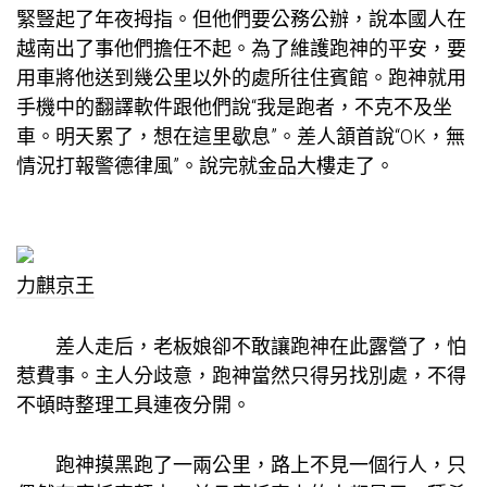
緊豎起了年夜拇指。但他們要公務公辦，說本國人在
越南出了事他們擔任不起。為了維護跑神的平安，要
用車將他送到幾公里以外的處所往住賓館。跑神就用
手機中的翻譯軟件跟他們說“我是跑者，不克不及坐
車。明天累了，想在這里歇息”。差人頷首說“OK，無
情況打報警德律風”。說完就
金品大樓
走了。
力麒京王
差人走后，老板娘卻不敢讓跑神在此露營了，怕
惹費事。主人分歧意，跑神當然只得另找別處，不得
不頓時整理工具連夜分開。
跑神摸黑跑了一兩公里，路上不見一個行人，只