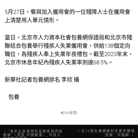
5月27日，餐與加入僱用會的一位殘障人士在僱用會
上清楚用人單元情形。
當日，北京市人力資本社會
包養網
保證局和北京市殘
聯結合
包養
舉行殘疾人失業僱用會，供給138個定向
職位，為殘疾人奉上失業年夜禮包。截至2023年末，
北京市休息年紀內殘疾人失業率到達68.5%。
新華社記者
包養網排名
李欣 攝
包養
#
[DB:标签]
文
一位29查包養網歲村支書的職場
“為外企高東西的品質成長供給
膏壤”（見證·中國機會）_中找九
“逆襲”_中國網