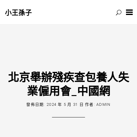
小王孫子
跳
至
主
要
內
容
北京舉辦殘疾查包養人失
業僱用會_中國網
發佈日期:
2024 年 5 月 31 日
作者:
ADMIN