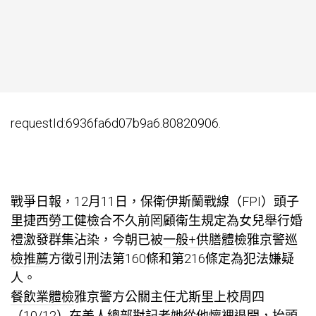
requestId:6936fa6d07b9a6.80820906.
戰爭日報，12月11日，保衛伊斯蘭戰線（FPI）頭子
里捷西
勞工健檢
合不久前罔顧衛生規定為女兒舉行婚
禮激發群集沾染，今朝已被
一般+供膳體檢
雅京警
巡
檢推薦
方徵引刑法第160條和第216條定為犯法嫌疑
人。
餐飲業體檢
雅京警方公關主任尤斯里上校周四
（10/12）在差人總部對記者她從他懷裡退開，抬頭