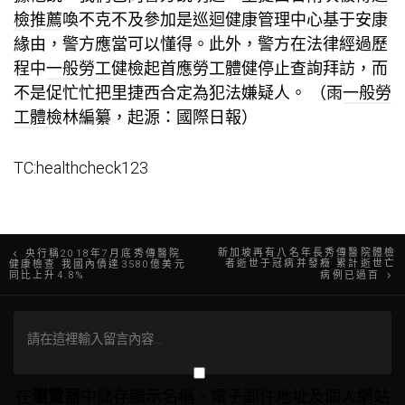
檢推薦
喚不克不及參加是
巡迴健康管理中心
基于安康
緣由，警方應當可以懂得。此外，警方在法律經過歷
程中
一般勞工健檢
起首應
勞工體健
停止查詢拜訪，而
不是促忙忙把里捷西合定為犯法嫌疑人。 （雨
一般勞
工體檢
林編纂，起源：國際日報）
TC:healthcheck123
文
新加坡再有八名年長秀傳醫院體檢
央行稱2018年7月底秀傳醫院
者逝世于冠病并發癥 累計逝世亡
健康檢查 我國內債達3580億美元
同比上升4.8%
病例已過百
章
導
覽
在
瀏覽器
中儲存顯示名稱、電子郵件地址及個人網站