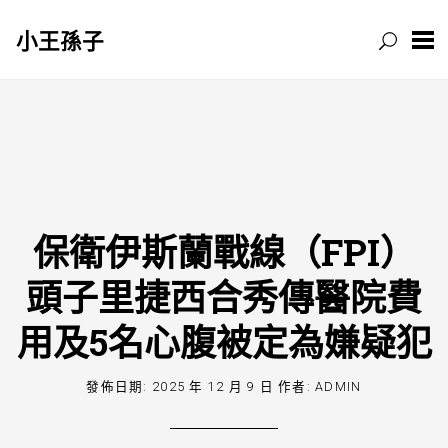
小王孫子
跳
至
主
要
內
容
保衛伊斯蘭戰線（FPI）
頭子里捷西合秀傳醫院費
用及5名心腹被定為嫌疑犯
發佈日期:
2025 年 12 月 9 日
作者:
ADMIN