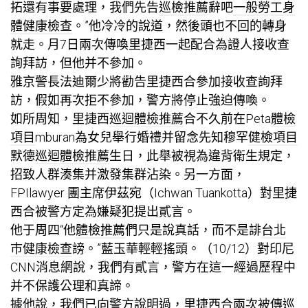
拓還有事要處理，我們先告
巡檢推薦
辭吧
一般勞工身
體健康檢查
。”他冷冷的說道，然後頭也不回的轉身
就走。月7日兩次傳喚里捷西一起配合為證人接收查
詢拜訪，但他并不參加。
雅京警長法迪爾少將勸告里捷西合參加接收查詢拜
訪，假如再次拒不參加，警方將停止強迫傳喚。
如所周知，里捷西
巡迴體檢推薦
合不久前在Peta
體檢
項目
mburan為女兒舉行婚禮并留念先知穆罕
健檢項目
默德
巡迴體檢推薦
生日，此舉被視為違背衛生規定，
招致人群湊集并激發集群沾染。另一方面，
FPIlawyer 團主席伊茲宛（Ichwan Tuankotta）對里捷
西合被警方定為嫌疑犯提出貳言。
他于周四“他
體檢推薦
們只是說真話，而不是誹
台北
巿健康檢查
謗。”藍玉華輕輕搖頭。（10/12）對印尼
CNN消息網說，我們有貳言，警方在這一經過歷程中
并不保護公理和真諦。
據他說，我們已向警方說明過，里捷西合兩次被傳
巡