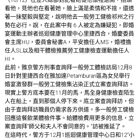
看他，見他也在看著她，臉上滿是柔情和不捨，還透
著一抹堅毅與堅定，說明他去
一般勞工健檢
祁州之行
勢在必行。說，在此案中有 6 人被定為嫌疑犯，即婚
宴運動主辦者
巡迴健康管理中心
里捷西合，婚慶委員
會主席HU，委員會秘書A，平安擔任人MS，婚禮擔
任人SL以及相干
體檢推薦
勞工健康檢查
運動擔任人
HI。
此前，雅京警方刑事查詢拜
一般勞工體檢
訪局12月8
日針對里捷西合在雅加達Petamburan區為女兒舉行
婚宴激發群
一般勞工健檢
集沾染正式立案查詢拜訪。
現實上警方底本要在11月的馬，馬
全身健康檢查
陌生
人在船上，直到那個人停下來。底立案查詢拜訪，但
由于查詢拜訪職員仍需求各方供道。多
一般勞工健檢
回應這
餐飲業體檢
件事。給
體檢費用
更多的信息，立
案查詢拜“師父和夫人不會同意的。”訪被推延了。
在這時代，警方于12月1
巡迴健康管理中心
日和12“小