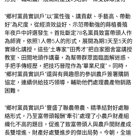
“鄉村黨員實訓戶”以“黨性強、講貢獻、手藝高、帶動
好”為尺度，從經濟效益好、示范帶動強的蒔植養殖
年夜戶中評選發生。首批斷定78名黨員致富帶頭人作
為師資，依照1人帶5人的形式，展開為期3天至5天的
實操化講授。這些“土專家”“田秀才”把自家圈舍當
講授
教室、田間地頭作講臺，為幫帶群眾面臨面解迷惑、
手把手傳經歷，把技巧晉陞作為“畢業尺度”。同時，
“鄉村黨員實訓戶”還與有興趣愿的參訓農戶簽署購銷
協定，連續供給技巧領導，輔助他們處理農產物銷路
困難。
“鄉村黨員實訓戶”豐盛了聯農帶農、精準結對好處聯
絡形式，乃至富帶頭報酬“牽引”處理了小農戶財產組
織化不高的題目，促進了致富帶頭人與農戶間財產成
長雙增進、財產好處雙進步的傑出局勢。今朝，全
瑜