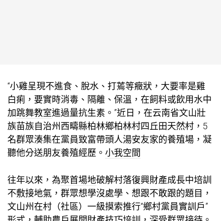
“小雞呈現不進食、脫水、打蔫等癥狀，大要率是雞
白痢，要實時消毒、隔離、保溫，在飼料或飲用水中
加
跳舞教室
進過量抗生素。”近日，在云南省文山壯
族苗族自治州西疇縣柏林鄉柏林村四丘田天然村，5
名群眾湊集在黨員致富帶頭人湯安友家的養殖場，凝
聽他分送朋友養殖經歷。
小我空間
往年以來，為
聚首場地
破解村落復興財產成長中培訓
不敷接地氣，群眾想學沒處學、想跟不敢跟的題目，
文山州在村（社區）一級摸索推行“鄉村黨員實訓戶”
形式，輔助農戶展開財產技巧培訓，深受群眾接待。