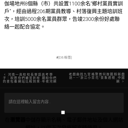
伽場地
州8個縣（市）共設置1100余名“鄉村黨員實訓
戶”，經由過程206期黨員教導、村落復興主題培訓班
次，培訓5000余名黨員群眾，告竣2300余份好處聯
絡一起配合協定。
#
[DB:标签]
文
老戲曲找九宮格聚首何故圈粉新戲
河南一高校校長寄語高考學
迷——“浙江小百花”景象透視_中國
子：祝愿你們蟾宮折桂 期盼你們
的查包養網站比較到來-年夜河網
網
章
導
覽
在
瀏覽器
中儲存顯示名稱、電子郵件地址及個人網站
網址，以供下次發佈留言時使用。