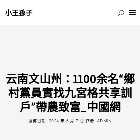
小王孫子
跳
至
主
要
內
容
云南文山州：1100余名“鄉
村黨員實找九宮格共享訓
戶”帶農致富_中國網
發佈日期:
2024 年 6 月 7 日
作者:
ADMIN