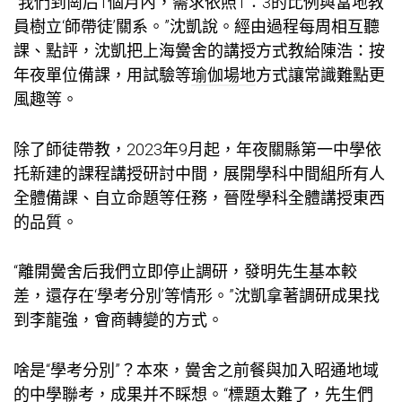
“我們到崗后1個月內，需求依照1∶3的比例與當地教
員樹立‘師帶徒’關系。”沈凱說。經由過程每周相互聽
課、點評，沈凱把上海黌舍的講授方式教給陳浩：按
年夜單位備課，用試驗等
瑜伽場地
方式讓常識難點更
風趣等。
除了師徒帶教，2023年9月起，年夜關縣第一中學依
托新建的課程講授研討中間，展開學科中間組所有人
全體備課、自立命題等任務，晉陞學科全體講授東西
的品質。
“離開黌舍后我們立即停止調研，發明先生基本較
差，還存在‘學考分別’等情形。”沈凱拿著調研成果找
到李龍強，會商轉變的方式。
啥是“學考分別”？本來，黌舍之前餐與加入昭通地域
的中學聯考，成果并不睬想。“標題太難了，先生們