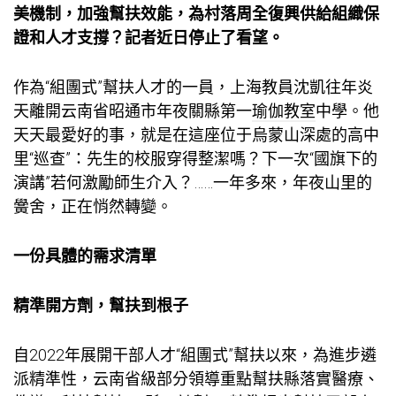
美機制，加強幫扶效能，為村落周全復興供給組織保
證和人才支撐？記者近日停止了看望。
作為“組團式”幫扶人才的一員，上海教員沈凱往年炎
天離開云南省昭通市年夜關縣第一
瑜伽教室
中學。他
天天最愛好的事，就是在這座位于烏蒙山深處的高中
里“巡查”：先生的校服穿得整潔嗎？下一次“國旗下的
演講”若何激勵師生介入？……一年多來，年夜山里的
黌舍，正在悄然轉變。
一份具體的需求清單
精準開方劑，幫扶到根子
自2022年展開干部人才“組團式”幫扶以來，為進步遴
派精準性，云南省級部分領導重點幫扶縣落實醫療、