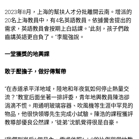
2023年8月，上海的幫扶人才分批離開云南。增派的
20名上海教員中，有4名英語教員。依據黌舍提出的
需求，英語教員會按期上白話課。“此刻，孩子們啟
齒講英語更自負了。”李龍強說。
一堂獲獎的地輿課
敢于壓擔子，做好傳幫帶
“在赤道承平洋地域，陸地和年夜氣如何停止熱量交
流？”教室后面坐著一排評委，青年地輿教員陳浩卻
涓滴不慌。用通明玻璃容器、吹風機等生涯中罕見的
物品，他很快領導先生完成小試驗。陳浩的課程獲評
教導部優良公然課，“徒弟”沈凱覺得很是自豪。