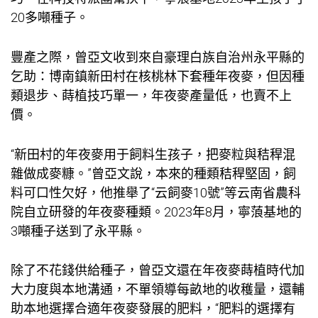
20多噸種子。
豐產之際，曾亞文收到來自豪理白族自治州永平縣的
乞助：博南鎮新田村在核桃林下套種年夜麥，但因種
類退步、蒔植技巧單一，年夜麥產量低，也賣不上
價。
“新田村的年夜麥用于飼料生孩子，把麥粒與秸稈混
雜做成麥糠。”曾亞文說，本來的種類秸稈堅固，飼
料可口性欠好，他推舉了“云飼麥10號”等云南省農科
院自立研發的年夜麥種類。2023年8月，寧蒗基地的
3噸種子送到了永平縣。
除了不花錢供給種子，曾亞文還在年夜麥蒔植時代加
大力度與本地溝通，不單領導每畝地的收穫量，還輔
助本地選擇合適年夜麥發展的肥料，“肥料的選擇有