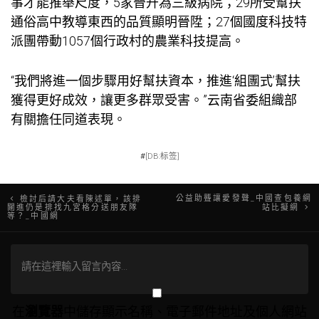
事才能推舉尺度，5家晉升為三級病院；29所受幫扶
通俗高中教導東西的品質顯明晉陞；27個國度科技特
派團帶動1057個行政村的農業科技提高。
“我們將進一個步驟用好幫扶資本，推進‘組團式’幫扶
獲得更好成效，讓更多群眾受害。”云南省委組織部
有關擔任同道表現。
#
[DB:标签]
文
公益助聾讓愛發聲_中國查包養網
檢討后請大夫看陳述單，該排
闥進仍是排找九宮格分送朋友隊
站比擬網
等？_中國網
章
導
覽
在
瀏覽器
中儲存顯示名稱、電子郵件地址及個人網站