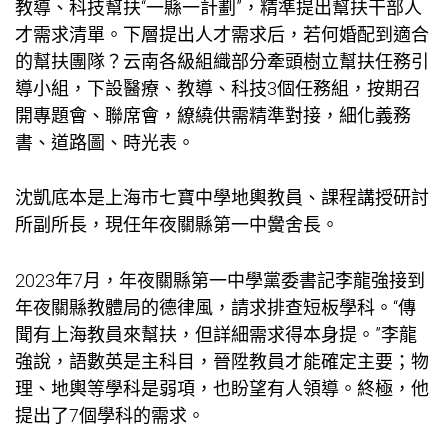
教導、科技幫扶“一縣一計劃”，精準提出幫扶干部人
才需求清單。下層提出人才需求后，若何婚配到適合
的幫扶團隊？云南各級組織部分牽頭樹立幫扶任務引
導小組，下設醫療、教導、科技3個任務組，按期召
開專題會、聯席會，繚繞供需精準對接，細化義務
書、道路圖、時光表。
沈凱底本是上海市七寶中學地輿教員、課程講授研討
所副所長，現任年夜關縣第一中黌舍長。
2023年7月，年夜關縣第一中學黨委書記李龍強接到
年夜關縣教體局的德律風，請求排查短板學科。“傳
聞有上海教員來幫扶，但詳細需求得本身提。”李龍
強說，語數英是主科目，晉陞教員才能確定主要；物
理、地輿等學科是弱項，也盼望有人領導。終極，他
提出了7個學科的需求。