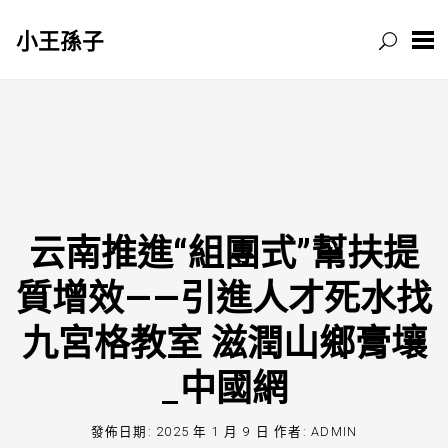
小王孫子
跳
至
主
要
內
容
云南推進“組團式”幫扶提
質增效——引進人才死水找
九宮格教室 滋潤山鄉膏壤
_中國網
發佈日期:
2025 年 1 月 9 日
作者:
ADMIN