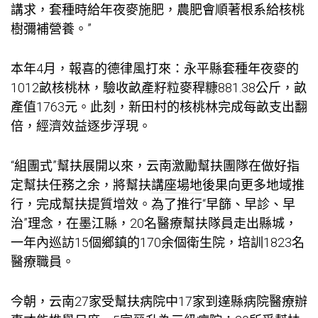
講求，套種時給年夜麥施肥，農肥會順著根系給核桃
樹彌補營養。”
本年4月，報喜的德律風打來：永平縣套種年夜麥的
1012畝核桃林，驗收畝產籽粒麥稈糠881.38公斤，畝
產值1763元。此刻，新田村的核桃林完成每畝支出翻
倍，經濟效益逐步浮現。
“組團式”幫扶展開以來，云南激勵幫扶團隊在做好指
定幫扶任務之余，將幫扶
講座場地
後果向更多地域推
行，完成幫扶提質增效。為了推行“早篩、早診、早
治”理念，在墨江縣，20名醫療幫扶隊員走出縣城，
一年內巡訪15個鄉鎮的170余個衛生院，培訓1823名
醫療職員。
今朝，云南27家受幫扶病院中17家到達縣病院醫療辦