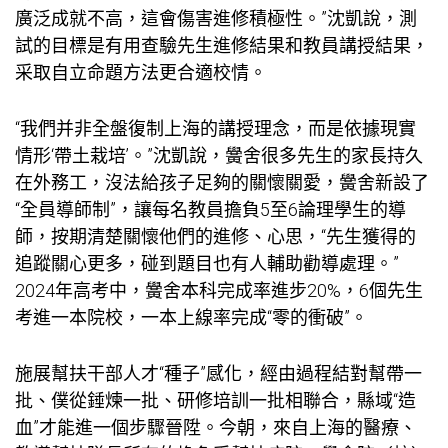
廣泛成就不高，這會傷害進修積極性。”沈凱說，測
試的目標是有用查驗先生進修結果和教員講授結果，
采取自立命題方法更合適校情。
“我們并非全盤復制上海的講授理念，而是依據現實
情形‘帶土栽培’。”沈凱說，黌舍很多先生的家長持久
在外務工，沒法給孩子足夠的關懷關愛，黌舍新設了
“全員導師制”，讓每名教員擔負5至6論理學生的導
師，按期清楚關懷他們的進修、心思，“先生獲得的
追蹤關心更多，碰到題目也有人輔助勸導處理。”
2024年高考中，黌舍本科完成率進步20%，6個先生
考進一本院校，一本上線率完成“零的衝破”。
施展幫扶干部人才“種子”感化，經由過程結對幫帶一
批、僕從錘煉一批、研修培訓一批相聯合，縣域“造
血”才能進一個步驟晉陞。今朝，來自上海的醫療、