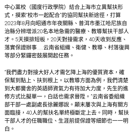
中心黨校（國度行政學院）結合上海市立異幫扶形
式，摸索“校市一起配合”的協同幫扶新途徑，打算
2023年8月向昭通市年夜關縣、普洱市墨江哈尼族自
治縣分辨增派20名本地急需的醫療、教導幫扶干部人
才。5天摸排短板，20天對接需求，40天收到反應、
落實保證辦事……云南省組織、衛健、教導、村落復興
等部分緊鑼密鼓展開起任務。
“我們盡力對接大好人才需乞降上海的優質資本，確
保幫到點上、扶到根上。以教導方面為例，我們清楚
到大都黌舍的英語師資氣力有待加大力度，先生的進
修方式比擬單一，白話也需求晉陞。”云南省委組織
部干部一處副處長徐麗娜說。顛末屢次與上海有關方
面臨接，40人的幫扶名單終極斷定上去。同時，幫扶
干部人才的任職職位、生涯前提保證等細節也一一明
白。