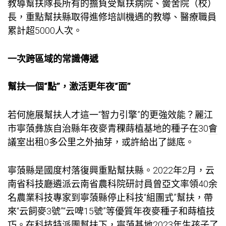
教導幫扶隊長所有的擔負受幫扶病院、黌舍院（校）
長，重點幫扶縣取得進修培訓機遇的教導、醫療職員
累計超5000人次。
一次跨區域的常識傳遞
幫扶一個“點”，激活更年夜“面”
若何施展幫扶人才這一“智力引擎”的更強效能？麗江
市寧蒗彝族自治縣年夜麥青稞蒔植基地的種子在30
會
議室出租
0多公里之外抽芽，或許給出了謎底。
寧蒗縣是國度村落復興重點幫扶縣。2022年2月，云
南省科技廳遴派云南省農科院研討員曾亞文率領40余
名農業科技專家到寧蒗縣停止科技“組團式”幫扶，帶
來“云飼麥3號”“云啤15號”等優質年夜麥種子和蒔植技
巧。在科技特派團幫扶下，寧蒗基地2023年生孩子了