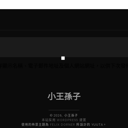
存顯示名稱、電子郵件地址及個人網站網址，以供下次發
小王孫子
© 2026, 小王孫子
本站採用 WORDPRESS 建置
使用的佈景主題為
FELIX DORNER
所設計的 YUUTA。