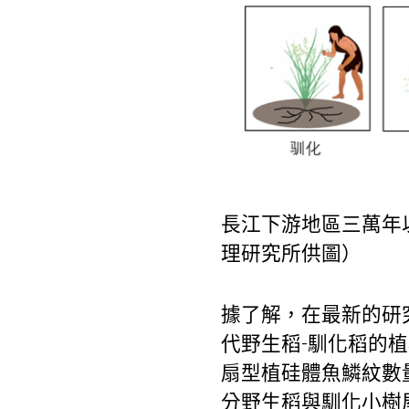
長江下游地區三萬年
理研究所供圖）
據了解，在最新的研
代野生稻-馴化稻的
扇型植硅體魚鱗紋數
分野生稻與馴化
小樹