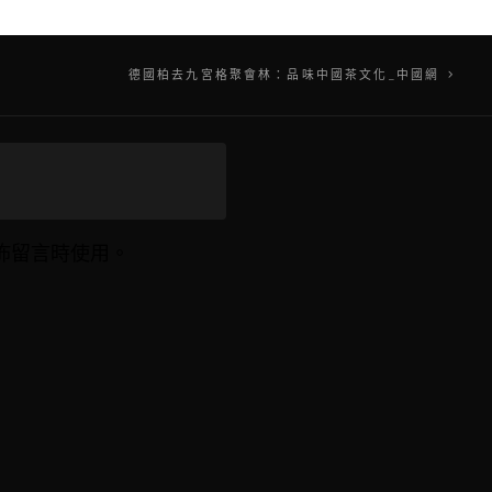
德國柏去九宮格聚會林：品味中國茶文化_中國網
佈留言時使用。