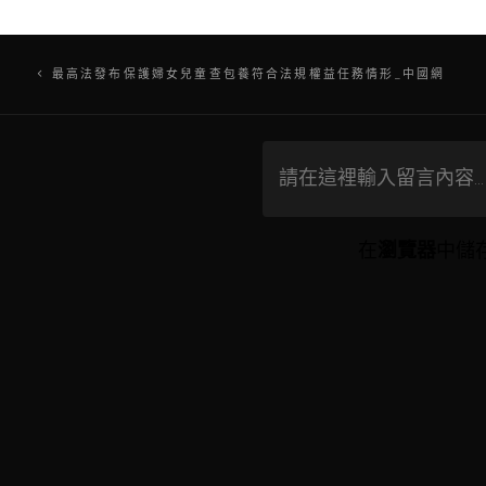
文
最高法發布保護婦女兒童查包養符合法規權益任務情形_中國網
章
導
覽
在
瀏覽器
中儲