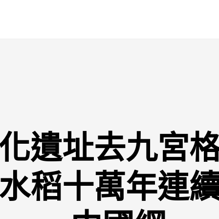
化遺址去九宮
水稻十萬年連