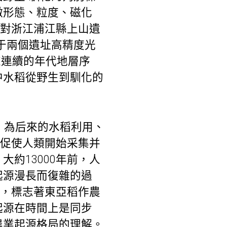
微形態、粒度、磁化
，對浙江浦江縣上山遺
于兩個遺址高精度光
來連續的年代地層序
中水稻從野生到馴化的
，為后來的水稻利用、
，促使人類開始采集并
約13000年前，人
起源漫長而復雜的過
值，標志著東亞稻作農
起源在時間上是同步
農業起源格局的理解。