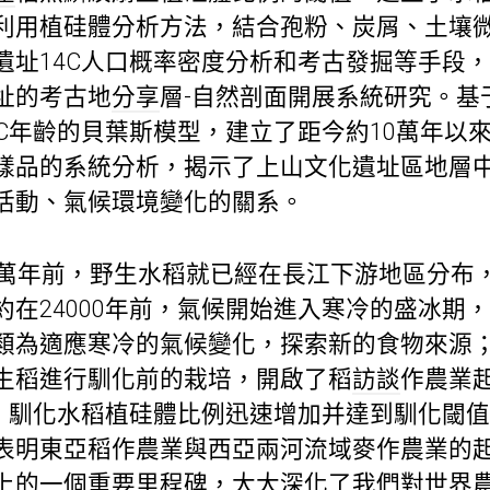
利用植硅體分析方法，結合孢粉、炭屑、土壤
遺址14C人口概率密度分析和考古發掘等手段
址的考古地
分享
層-自然剖面開展系統研究。基
4C年齡的貝葉斯模型，建立了距今約10萬年以
樣品的系統分析，揭示了上山文化遺址區地層
活動、氣候環境變化的關系。
0萬年前，野生水稻就已經在長江下游地區分布
約在24000年前，氣候開始進入寒冷的盛冰期
類為適應寒冷的氣候變化，探索新的食物來源；大
生稻進行馴化前的栽培，開啟了稻
訪談
作農業
年前，馴化水稻植硅體比例迅速增加并達到馴化閾
表明東亞稻作農業與西亞兩河流域麥作農業的
上的一個重要里程碑，大大深化了我們對世界