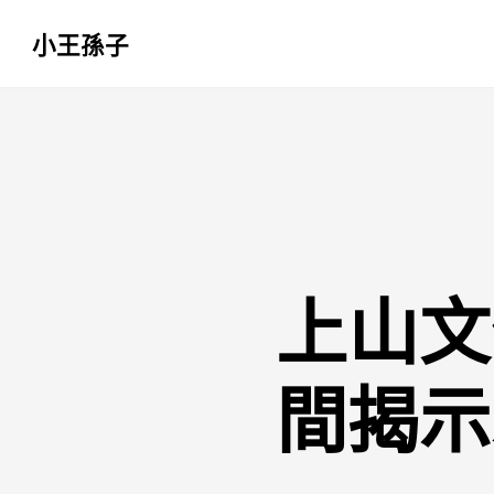
小王孫子
跳
至
主
要
內
容
上山文
間揭示