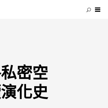
格私密空
續演化史