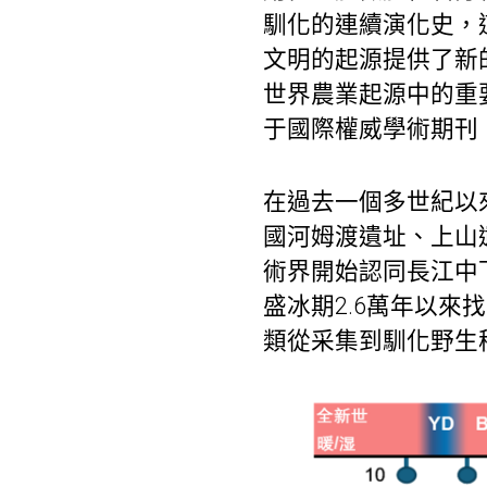
馴化的連續演化史，
文明的起源提供了新
世界農業起源中的重要
于國際權威學術期刊
在過去一個多世紀以
國河姆渡遺址、上山
術界開始認同長江中
盛冰期2.6萬年以
類從采集到馴化野生