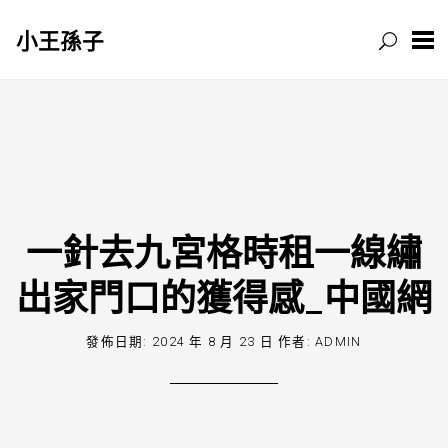
小王孫子
跳
至
主
要
內
容
一針去九宮格時租一線繡
出家門口的獲得感_中國網
發佈日期:
2024 年 8 月 23 日
作者:
ADMIN