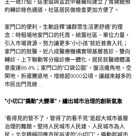
王一珉介紹，這里還與宣武中醫醫院建立了胃腸鏡預
約轉診綠色通道，社區居民做檢查更加方便了。
家門口的便利，生動詮釋“讓群眾生活更舒適”的理
念：
時租場地
家門口的托育，統籌社區、單位力量，
引入市場資源，努力讓更多“小小孩”就近普惠入托；
家門口的就醫，近八成醫療機構實現基層首診、雙向
轉診、上下聯動等分級診療一體化，居民就醫總體滿
意度達86.4%；家門口的“口袋公園”，盤活邊角地、空
閑地、拆違騰退地，增綠超9000公頃，讓越來越多的
市民出門見綠……
“小切口”撬動“大變革”，繡出城市治理的創新氣象
“看得見的管不了，管得了的看不見”是超大城市基層
治理的難題。堅持人民城市人民建、人民城市為人
民，北京積極回應市民訴求的“小切口”，撬動起城市