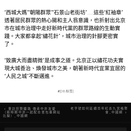
“西城大媽”“朝陽群眾”“石景山老街坊”……這些“紅袖章”
透著居民群眾的熱心腸和主人翁意識，也折射出北京
市在城市治理中走好新時代黨的群眾路線的生動實
踐。大家都拿起“繡花針”，城市治理的針腳更密實
了。
“致廣大而盡精微”是成事之道。北京正以繡花功夫實
現大城善治、煥發城市之美，朝著新時代宜業宜居的
“人民之城”不斷邁進。
#
[DB:标签]
文
老字號如何延續百年紅去九宮格聚
重訪坦贊鐵路 傳承中非友愛
（新時期中非一起配合查包養網站
會_中國網
比擬）_中國網
章