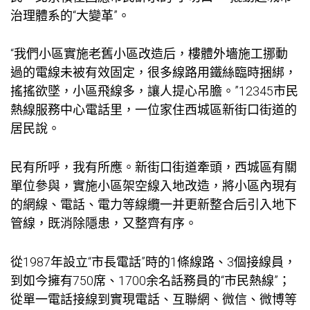
治理體系的“大變革”。
“我們小區實施老舊小區改造后，樓體外墻施工挪動
過的電線未被有效固定，很多線路用鐵絲臨時捆綁，
搖搖欲墜，小區飛線多，讓人提心吊膽。”12345市民
熱線服務中心電話里，一位家住西城區新街口街道的
居民說。
民有所呼，我有所應。新街口街道牽頭，西城區有關
單位參與，實施小區架空線入地改造，將小區內現有
的網線、電話、電力等線纜一并更新整合后引入地下
管線，既消除隱患，又整齊有序。
從1987年設立“市長電話”時的1條線路、3個接線員，
到如今擁有750席、1700余名話務員的“市民熱線”；
從單一電話接線到實現電話、互聯網、微信、微博等