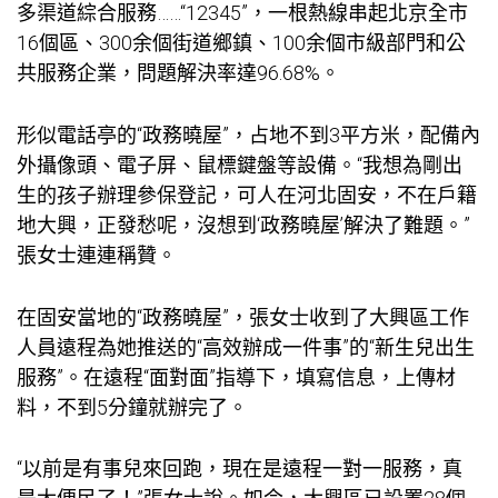
多渠道綜合服務……“12345”，一根熱線串起北京全市
16個區、300余個街道鄉鎮、100余個市級部門和公
共服務企業，問題解決率達96.68%。
形似電話亭的“政務曉屋”，占地不到3平方米，配備內
外攝像頭、電子屏、鼠標鍵盤等設備。“我想為剛出
生的孩子辦理參保登記，可人在河北固安，不在戶籍
地大興，正發愁呢，沒想到‘政務曉屋’解決了難題。”
張女士連連稱贊。
在固安當地的“政務曉屋”，張女士收到了大興區工作
人員遠程為她推送的“高效辦成一件事”的“新生兒出生
服務”。在遠程“面對面”指導下，填寫信息，上傳材
料，不到5分鐘就辦完了。
“以前是有事兒來回跑，現在是遠程一對一服務，真