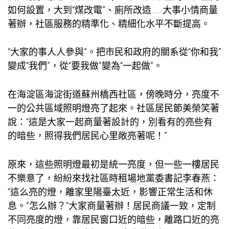
如何設置，大到“煤改電”、廁所改造……大事小情商量
著辦，社區服務的精準化、精細化水平不斷提高。
“大家的事人人參與”。把市民和政府的關系從“你和我”
變成“我們”，從“要我做”變為“一起做”。
在海淀區海淀街道蘇州橋西社區，傍晚時分，亮度不
一的公共區域照明燈亮了起來。社區居民節美榮笑著
說：“這是大家一起商量著設計的，別看有的亮些有
的暗些，照得我們居民心里敞亮著呢！”
原來，這些照明燈最初是統一亮度，但一些一樓居民
不樂意了，紛紛來找社區
時租場地
黨委書記李春燕：
“這么亮的燈，離家里陽臺太近，影響正常生活和休
息。”怎么辦？“大家商量著辦！居民商議一致，定制
不同亮度的燈，靠居民窗口近的暗些，離路口近的亮