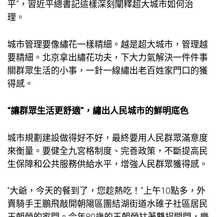
平”，習近平總書記這樣深刻闡釋超大城市如何治
理。
城市管理要像繡花一樣精細。越是超大城市，管理越
要精細。北京拿出繡花功夫，下大力氣解決一件件事
關群眾生活的小事，一針一線繡出老百姓家門口的獲
得感。
“讓群眾生活更舒適”，繡出人民城市的鮮明底色
城市規劃建設做得好不好，最終要用人民群眾滿意度
來衡量。要健全
九宮格
制度、完善政策，不斷提高民
生保障和公共服務供給水平，增強人民群眾獲得感。
“大爺，今天的餐到了，您趁熱吃！”上午10點多，外
賣騎手王鵬飛敲開朝陽區團結湖街道水碓子社區居民
王朝榮的家門。今年80歲的王朝榮拄著雙拐開門，樂