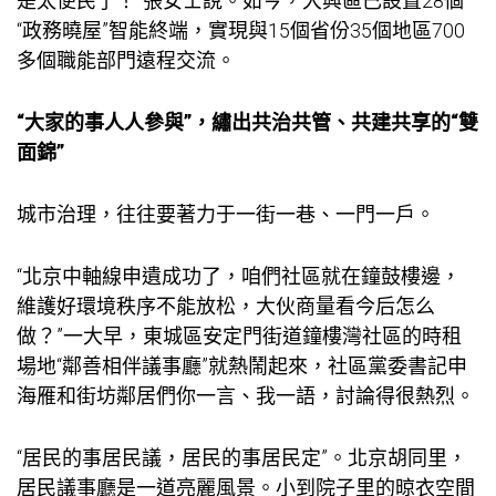
是太便民了！”張女士說。如今，大興區已設置28個
“政務曉屋”智能終端，實現與15個省份35個地區700
多個職能部門遠程交流。
“大家的事人人參與”，繡出共治共管、共建共享的“雙
面錦”
城市治理，往往要著力于一街一巷、一門一戶。
“北京中軸線申遺成功了，咱們社區就在鐘鼓樓邊，
維護好環境秩序不能放松，大伙商量看今后怎么
做？”一大早，東城區安定門街道鐘樓灣社區的
時租
場地
“鄰善相伴議事廳”就熱鬧起來，社區黨委書記申
海雁和街坊鄰居們你一言、我一語，討論得很熱烈。
“居民的事居民議，居民的事居民定”。北京胡同里，
居民議事廳是一道亮麗風景。小到院子里的晾衣空間