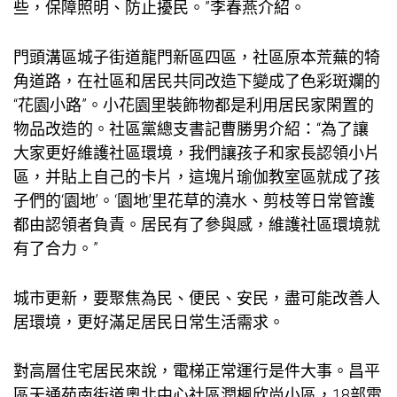
些，保障照明、防止擾民。”李春燕介紹。
門頭溝區城子街道龍門新區四區，社區原本荒蕪的犄
角道路，在社區和居民共同改造下變成了色彩斑斕的
“花園小路”。小花園里裝飾物都是利用居民家閑置的
物品改造的。社區黨總支書記曹勝男介紹：“為了讓
大家更好維護社區環境，我們讓孩子和家長認領小片
區，并貼上自己的卡片，這塊片
瑜伽教室
區就成了孩
子們的‘園地’。‘園地’里花草的澆水、剪枝等日常管護
都由認領者負責。居民有了參與感，維護社區環境就
有了合力。”
城市更新，要聚焦為民、便民、安民，盡可能改善人
居環境，更好滿足居民日常生活需求。
對高層住宅居民來說，電梯正常運行是件大事。昌平
區天通苑南街道奧北中心社區潤楓欣尚小區，18部電