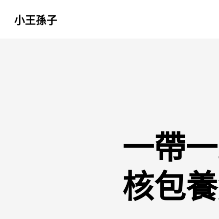
小王孫子
跳
至
主
要
內
容
一帶一
核包養