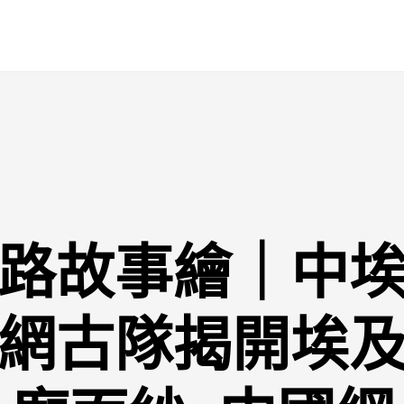
路故事繪｜中
網古隊揭開埃