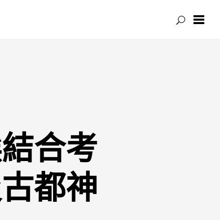
埃結合考
及古都神