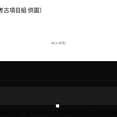
考古項目組 供圖）
#
[DB:标签]
存顯示名稱、電子郵件地址及個人網站網址，以供下次發