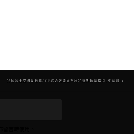
我國領土空間覓包養APP綜合效能區布局和近期區域指引_中國網
佈留言時使用。