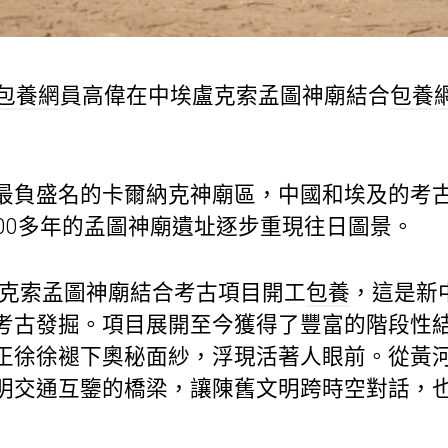
包養網
員高偉在中埃盧克索孟圖神廟結合
包養
最負盛名的卡爾納克神廟區，中國和埃及的考古
000多年的孟圖神廟遺址逐步重現往日圖景。
埃盧克索孟圖神廟結合考古項目開工
包養
，這是新
考古發掘。項目展開至今獲得了豐富的階段性
正徐徐褪下奧秘面紗，浮現活著人眼前。從黃
明交通互鑒的橋梁，讓陳舊文明跨時空對話，