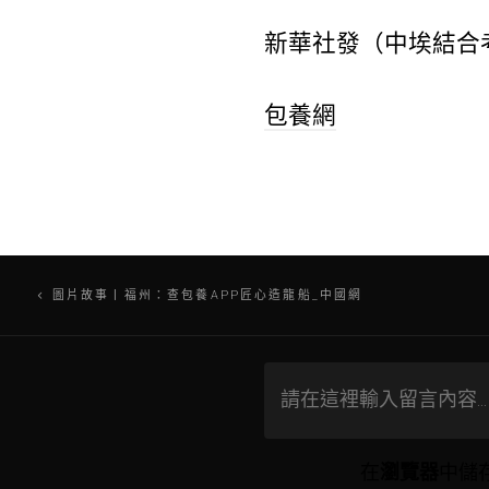
新華社發（中埃結合
包養網
文
圖片故事丨福州：查包養APP匠心造龍船_中國網
章
導
覽
在
瀏覽器
中儲