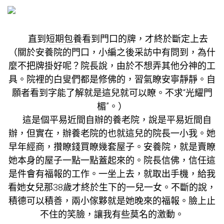
直到
短期包養
看到門口的牌，才終於斷定上去
（關於安養院的門口，小編之後采訪中有問到，為什
麼不把牌掛好呢？院長說，由於不想弄其他分神的工
具。院裡的白叟們都是修佛的，習氣瞭安寧靜靜。自
願者看到字能了解就是這兒就可以瞭。不求“光耀門
楣”。）
這是個平易近間自辦的養老院，說是平易近間自
辦，但實在，辦養老院的也就這兒的院長一小我。她
早年經商，攢瞭錢買瞭幾套屋子。安養院，就是賣瞭
她本身的屋子一點一點蓋起來的。院長信佛，信任這
是件會有福報的工作。一坐上去，就取出手機，給我
看她女兒那38歲才終於生下的一兒一女。不斷的說，
積德可以積善，兩小傢夥就是她晚來的福報。臉上止
不住的笑臉，讓我有些莫名的激動。