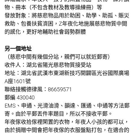
物、冊本（不包含教材及教導操練冊）等
發放對象：將慈悲物品用於助困、助學、助孤、賑災
救助、
包養
扶貧濟困，Z年夜化地施展慈悲物質中間
的感化，更好地輔助社會弱勢群體
另一個地址
（慈悲中間有幾個分站，親們可以就近郵寄）
收件人：湖北省陽光慈悲物質接受站
地址：湖北省武漢市東湖新技巧開闢區光谷國際廣場
A座1601號
聯絡接觸德律風：86659571
郵編 430040
EMS、申通、光滑油滑、韻達、匯通、中通等方法郵
寄。由於平郵丟件率題目，所以不接收平郵。
年夜傢收拾傢裡閑置的衣物，年夜人小孩的都可以，
由於捐贈中間會把年夜傢的衣服盤點打包，在適合的