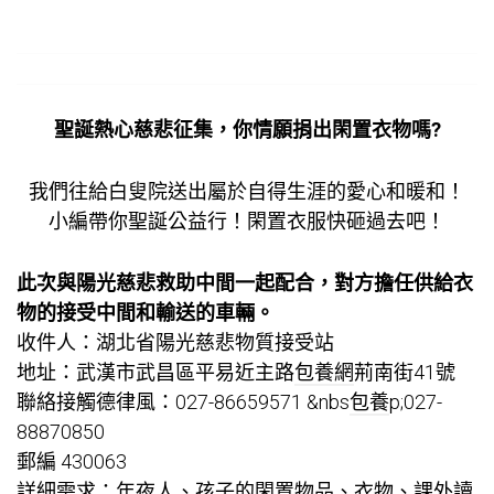
聖誕熱心慈悲征集，你情願捐出閑置衣物嗎?
我們往給白叟院送出屬於自得生涯的愛心和暖和！
小編帶你聖誕公益行！閑置衣服快砸過去吧！
此次與陽光慈悲救助中間一起配合，對方擔任供給
衣
物的接受中間和輸送的車輛。
收件人：湖北省陽光慈悲物質接受站
地址：武漢市武昌區平易近主路
包養網
荊南街41號
聯絡接觸德律風：027-86659571 &nbs
包養
p;027-
88870850
郵編 430063
詳細需求：年夜人、孩子的閑置物品、衣物、課外讀