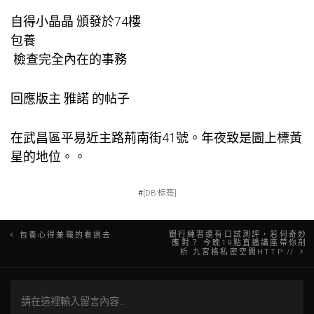
自得小晶晶 頒發於74樓
包養
檢查完全內在的事務
回應版主 雅諾 的帖子
在武昌區平易近主路荊南街41號。年夜致是圖上標黃
星的地位。。
#
[DB:标签]
文
銀行練習還有口試測評，若何奇妙
包養心得兼職的看過去
應對？ 今晚19點直播講座帶你剖
析 九宮格私密空間HTTP://
章
導