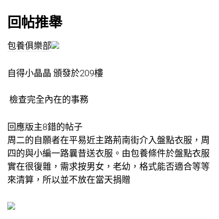
回帖推舉
包養俱樂部
自得小晶晶 頒發於209樓
檢查完全內在的事務
回應版主8錯的帖子
周二的自願者在平易近主路荊南街介入盤點衣服，周
四的與小編一路曩昔送衣服。由
包養條件
於盤點衣服
實在很復雜，需求按男女，老幼，格式能否適合等等
來清算，所以並不放在當天捐贈