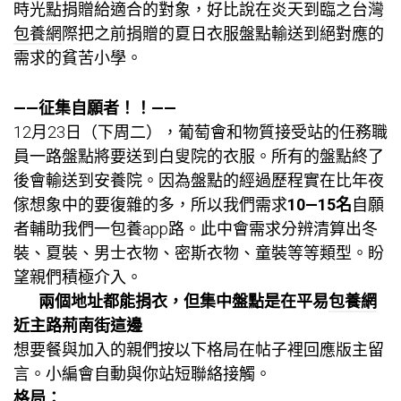
時光點捐贈給適合的對象，好比說在炎天到臨之
台灣
包養網
際把之前捐贈的夏日衣服盤點輸送到絕對應的
需求的貧苦小學。
——征集自願者！！——
12月23日（下周二），葡萄會和物質接受站的任務職
員一路盤點將要送到白叟院的衣服。所有的盤點終了
後會輸送到安養院。因為盤點的經過歷程實在比年夜
傢想象中的要復雜的多，所以我們需求
10—15名
自願
者輔助我們一
包養app
路。此中會需求分辨清算出冬
裝、夏裝、男士衣物、密斯衣物、童裝等等類型。盼
望親們積極介入。
兩個地址都能捐衣，但集中盤點是在平易
包養網
近主路荊南街這邊
想要餐與加入的親們按以下格局在帖子裡回應版主留
言。小編會自動與你站短聯絡接觸。
格局：