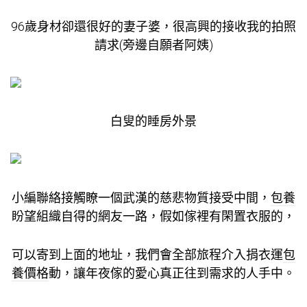
96歲身材卻還很好的妻子婆，很高興的接收我的拍照
請求(旁邊自願者阿姨)
白叟的睡房外景
小編聯絡接觸瞭一個武漢的慈悲物質接受中間，
包養
盼望組織自得的網友一路，假如傢裡有閑置衣服的，
可以寄到上面的地址，我們會全部旅程介入捐衣運
包
養價格
動，讓年夜傢的愛心真正往到需求的人手中。