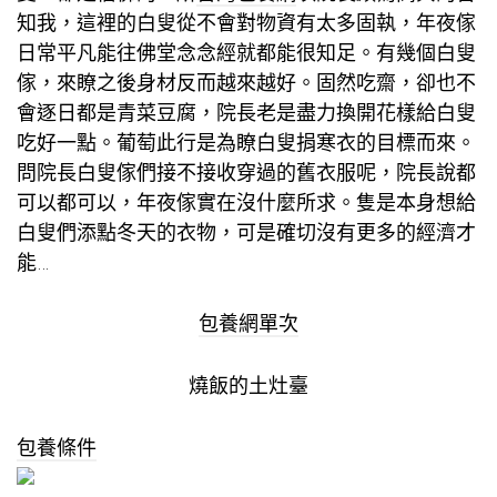
知我，這裡的白叟從不會對物資有太多固執，年夜傢
日常平凡能往佛堂念念經就都能很知足。有幾個白叟
傢，來瞭之後身材反而越來越好。固然吃齋，卻也不
會逐日都是青菜豆腐，院長老是盡力換開花樣給白叟
吃好一點。葡萄此行是為瞭白叟捐寒衣的目標而來。
問院長白叟傢們接不接收穿過的舊衣服呢，院長說都
可以都可以，年夜傢實在沒什麼所求。隻是本身想給
白叟們添點冬天的衣物，可是確切沒有更多的經濟才
能…
包養網單次
燒飯的土灶臺
包養條件