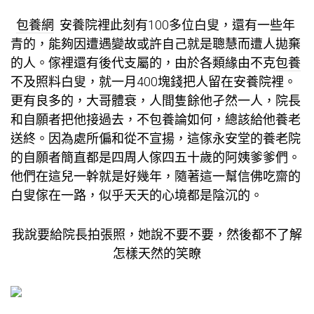
包養網
安養院裡此刻有100多位白叟，還有一些年
青的，能夠因遭遇變故或許自己就是聰慧而遭人拋棄
的人。傢裡還有後代支屬的，由於各類緣由不克
包養
不及照料白叟，就一月400塊錢把人留在安養院裡。
更有良多的，大哥體衰，人間隻餘他孑然一人，院長
和自願者把他接過去，不
包養
論如何，總該給他養老
送終。因為處所偏和從不宣揚，這傢永安堂的養老院
的自願者簡直都是四周人傢四五十歲的阿姨爹爹們。
他們在這兒一幹就是好幾年，隨著這一幫信佛吃齋的
白叟傢在一路，似乎天天的心境都是陰沉的。
我說要給院長拍張照，她說不要不要，然後都不了解
怎樣天然的笑瞭