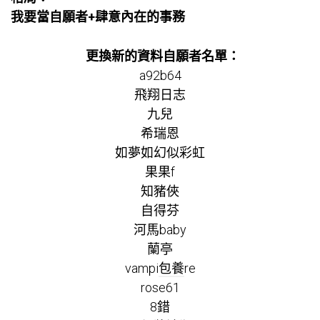
我要當自願者+肆意內在的事務
更換新的資料自願者名單：
a92b64
飛翔日志
九兒
希瑞恩
如夢如幻似彩虹
果果f
知豬俠
自得芬
河馬baby
蘭亭
vampi
包養
re
rose61
8錯