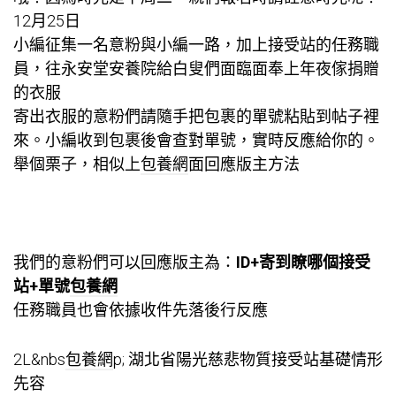
12月25日
小編征集一名意粉與小編一路，加上接受站的任務職
員，往永安堂安養院給白叟們面臨面奉上年夜傢捐贈
的衣服
寄出衣服的意粉們請隨手把包裹的單號粘貼到帖子裡
來。小編收到包裹後會查對單號，實時反應給你的。
舉個栗子，相似上
包養網
面回應版主方法
我們的意粉們可以回應版主為：
ID+寄到瞭哪個接受
站+單號
包養網
任務職員也會依據收件先落後行反應
2L&nbs
包養網
p; 湖北省陽光慈悲物質接受站基礎情形
先容