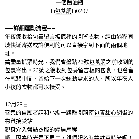
一個醬油瓶
Li
包養網
Li0207
——詳細運動流程——
年夜傢收拾
包養留言板
傢裡的閑置衣物，經由過程同
城快遞寄送或許便利的可以直接拿到下面的兩個地
址。
請盡量抓緊時光。我們會盤點23號
包養網
之前收到的
包裹寄出。23號之後收到
包養留言板
的包裹，也會留
在慈悲中間，留給下一次運動需求的人。所以年夜人
小孩的衣物都可以接受。
12月23日
召集的自願者請和小編一路離開荊南
包養甜心網
街的
物質接受站
親身介入盤點衣服的經過歷程
哦！因為時光是下周二，親們報名時請註意時光呢！