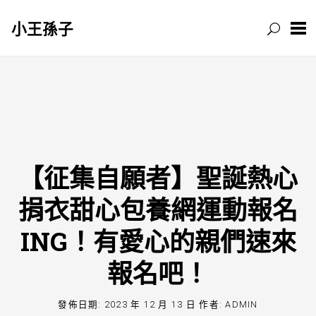
小王孫子
跳
至
主
要
內
容
【征集自願者】聖誕熱心
捐衣甜心包養網運動報名
ING！有愛心的親們速來
報名吧！
發佈日期:
2023 年 12 月 13 日
作者:
ADMIN