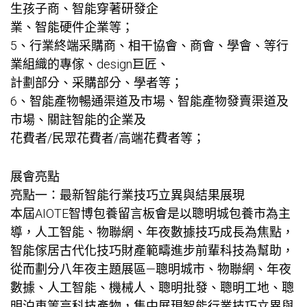
生孩子商、智能穿著研發企
業、智能硬件企業等；
5、行業終端采購商、相干協會、商會、學會、等行
業組織的專傢、design巨匠、
計劃部分、采購部分、學者等；
6、智能產物暢通渠道及市場、智能產物發賣渠道及
市場、關註智能的企業及
花費者/民眾花費者/高端花費者等；
展會亮點
亮點一：最新智能行業技巧立異與結果展現
本屆AIOTE智博
包養留言板
會是以聰明城
包養
市為主
導，人工智能、物聯網、年夜數據技巧成長為焦點，
智能傢居古代化技巧財產範疇進步前輩科技為幫助，
從而劃分八年夜主題展區—聰明城市、物聯網、年夜
數據、人工智能、機械人、聰明批發、聰明工地、聰
明泊車等高科技產物，集中展現智能行業技巧立異與