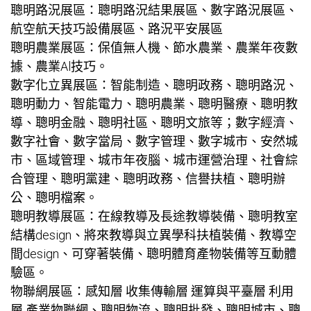
聰明路況展區：聰明路況結果展區、數字路況展區、
航空航天技巧設備展區、路況平安展區
聰明農業展區：保值無人機、節水農業、農業年夜數
據、農業Al技巧。
數字化立異展區：智能制造、聰明政務、聰明路況、
聰明動力、智能電力、聰明農業、聰明醫療、聰明教
導、聰明金融、聰明社區、聰明文旅等；數字經濟、
數字社會、數字當局、數字管理、數字城市、安然城
市、區域管理、城市年夜腦、城市運營治理、社會綜
合管理、聰明黨建、聰明政務、信譽扶植、聰明辦
公、聰明檔案。
聰明教導展區：在線教導及長途教導裝備、聰明教室
結構design、將來教導與立異學科扶植裝備、教導空
間design、可穿著裝備、聰明體育產物裝備等互動體
驗區。
物聯網展區：感知層 收集傳輸層 運算與平臺層 利用
層 產業物聯網、聰明物流、聰明批發、聰明城市、聰