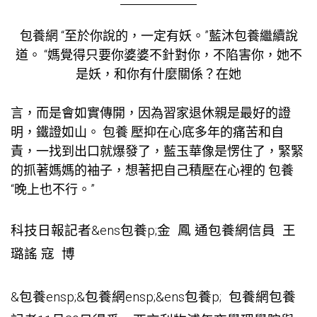
包養網
“至於你說的，一定有妖。”藍沐
包養
繼續說
道。 “媽覺得只要你婆婆不針對你，不陷害你，她不
是妖，和你有什麼關係？在她
言，而是會如實傳開，因為習家退休親是最好的證
明，鐵證如山。
包養
壓抑在心底多年的痛苦和自
責，一找到出口就爆發了，藍玉華像是愣住了，緊緊
的抓著媽媽的袖子，想著把自己積壓在心裡的
包養
“晚上也不行。”
科技日報記者&ens
包養
p;金 鳳 通
包養網
信員 王
璐謠 寇 博
&
包養
ensp;&
包養網
ensp;&ens
包養
p;
包養網
包養