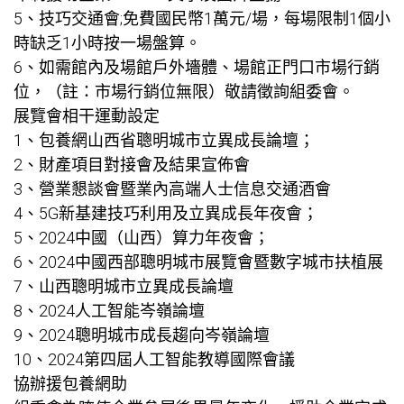
5、技巧交通會;免費國民幣1萬元/場，每場限制1個小
時缺乏1小時按一場盤算。
6、如需館內及場館戶外墻體、場館正門口市場行銷
位，（註：市場行銷位無限）敬請徵詢組委會。
展覽會相干運動設定
1、
包養網
山西省聰明城市立異成長論壇；
2、財產項目對接會及結果宣佈會
3、營業懇談會暨業內高端人士信息交通酒會
4、5G新基建技巧利用及立異成長年夜會；
5、2024中國（山西）算力年夜會；
6、2024中國西部聰明城市展覽會暨數字城市扶植展
7、山西聰明城市立異成長論壇
8、2024人工智能岑嶺論壇
9、2024聰明城市成長趨向岑嶺論壇
10、2024第四屆人工智能教導國際會議
協辦援
包養網
助