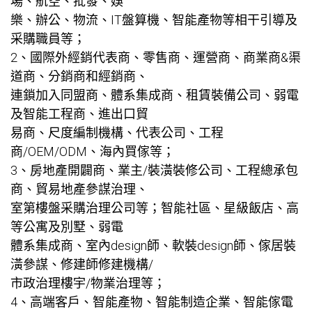
場、航空、批發、娛
樂、辦公、物流、IT盤算機、智能產物等相干引導及
采購職員等；
2、國際外經銷代表商、零售商、運營商、商業商&渠
道商、分銷商和經銷商、
連鎖加入同盟商、體系集成商、租賃裝備公司、弱電
及智能工程商、進出口貿
易商、尺度編制機構、代表公司、工程
商/OEM/ODM、海內買傢等；
3、房地產開闢商、業主/裝潢裝修公司、工程總承包
商、貿易地產參謀治理、
室第樓盤采購治理公司等；智能社區、星級飯店、高
等公寓及別墅、弱電
體系集成商、室內design師、軟裝design師、傢居裝
潢參謀、修建師修建機構/
市政治理樓宇/物業治理等；
4、高端客戶、智能產物、智能制造企業、智能傢電