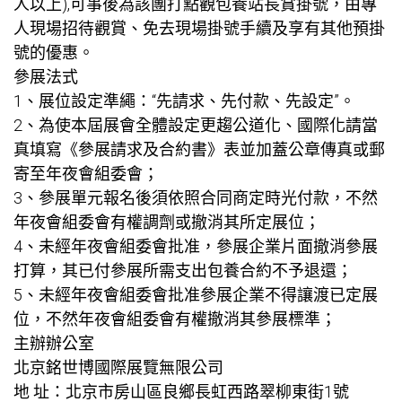
人以上),可事後為該團打點觀
包養站長
賞掛號，由專
人現場招待觀賞、免去現場掛號手續及享有其他預掛
號的優惠。
參展法式
1、展位設定準繩：“先請求、先付款、先設定”。
2、為使本屆展會全體設定更趨公道化、國際化請當
真填寫《參展請求及合約書》表並加蓋公章傳真或郵
寄至年夜會組委會；
3、參展單元報名後須依照合同商定時光付款，不然
年夜會組委會有權調劑或撤消其所定展位；
4、未經年夜會組委會批准，參展企業片面撤消參展
打算，其已付參展所需支出
包養合約
不予退還；
5、未經年夜會組委會批准參展企業不得讓渡已定展
位，不然年夜會組委會有權撤消其參展標準；
主辦辦公室
北京銘世博國際展覽無限公司
地 址：北京市房山區良鄉長虹西路翠柳東街1號