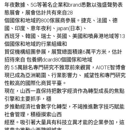
年夜數據、5G等著名企業和brand悉數以強盛聲勢表
態展會，展會估計共有來自28
個國傢和地域的800傢展商參展。捷克、法國、德
國、印度、意年夜利、japan(日本)、
西班牙、韓國、瑞士、英國、美國和噴鼻港地域等13
個國傢和地域的行業組織和
貿促機構組團參展，展覽總面積達6萬平方米，估計
招待來自
包養網dcard
80個國傢和地域
的 5.5萬餘名專門研究不雅眾前來觀賞，AIOTE智博會
現已成為亞洲範圍、行業影響力、 威望性和專門研究
性較高的國際化商貿平臺。
現在，山西一直保持把數字經濟作為轉型成長的焦點
引擎和主要抓手，穩
步推動經濟社會數字化轉型，不竭推進數字技巧賦能
社會管理，積極摸索山西
經歷。吸引著大量具有科技立異才能的企業參加，這