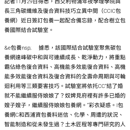
記者11月29日得悉，西交利物浦年夜學理學院與
長三角碳纖維及復合資料技巧立異中間（CCIC
包
養網
）近日簽訂
包養
一起配合備忘錄，配合樹立
包
養
國際結合試驗室。
&e
包養
nsp; 據悉，該國際結合試驗室聚焦碳
包
養網
達峰碳中和與可連續成長、乾淨動力，將重點
霸佔綠色復合資料、高機能多效能復合資料、高機
能多效能復合資料及復合資料的全壽命周期與可輪
迴利用等三類要害技巧。試驗室將依托CC“結了婚
就不能繼續服侍娘娘了？奴婢見府裡有許多已婚的
嫂子嫂子，繼續服侍娘娘
包養網
。”彩衣疑惑。I
包
養網
C和西浦資
包養
料迷信、化學、周遭的狀況、
智能制造和從未發生過？土木匠程等專門研究的人