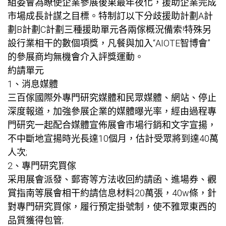
組委會為瞭使企業參展後果最年夜化，援助企業完成
市場成長計謀之目標。特制訂以下分歧援助計劃A計
劃B計劃C計劃三種援助單元各兩傢概況備索!特殊另
設行業相干的數個項獎，凡餐與加入“AIOTE智博會”
的參展商均無機會介入評獎運動。
約請單元
1、消息媒體
三百傢國際外專門研究媒體和民眾媒體、網站、停止
深度報道，加強參展企業的媒體曝光率，經由過程專
門研究一起配合媒體宣佈展會市場行銷和文字宣揚，
不中斷地宣揚時光長達10個月，估計受眾將到達40萬
人次;
2、專門研究買傢
采用展會派發、郵寄等方法收回約請函、進場券、觀
賞指南等展會相干約請信息材料20萬張，40w條，針
對專門研究買傢，履行預定掛號制，使不雅眾東西的
品質獲得包管;