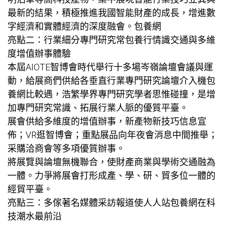
最新的結果，積極推進我國智能財產的成長，增進數
字經濟和實體經濟的深度融會。
包養網
亮點二：行業細分專門研究常
包養行情
識交通與多維
度增值辦事體驗
本屆AIOTE智博會時代舉行十多場岑嶺論壇會議與運
動，給展商們供給各垂直行業專門研究論壇介入機
包
養網比較
遇，浩繁學界專門研究學者思惟碰撞，是增
加專門研究常識、拓展行業人脈的優質平臺。
展會供給多維度的增值辦事，新產物新技巧信息宣
佈；VR逛智博會；重點展品向年夜會消息中間推舉；
采購洽商會等多項優質辦事。
將展覽與論壇無機聯合，使財產商業與學術交通融為
一體。力爭將展會打形成產、學、研、貿多位一體的
經貿平臺。
亮點三：多傢著名媒體采訪報道使人人站
包養網
在科
技潮水最前沿