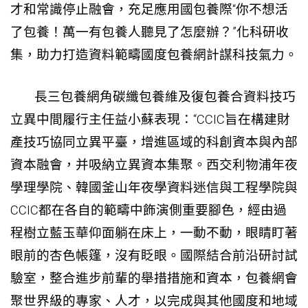
才和常識停止融會，充足應用國
包養
際“你不想活
了
包養
！萬一有
包養
人聽見了怎麼辦？”化科研收
集，助力打造資料範疇國度
包養網
計謀科技氣力。
長三
包養網
角碳纖
包養
維及復
包養
合資料技巧
立異中間履行主任益小蘇表現：“CCIC旨在構建財
產技巧協同立異平臺，增進區域的科創資本與內部
資本融會，并吸納立異資本集聚。西交利物浦年夜
學理學院、韓國釜山年夜學資料迷信與工程學院與
CCIC都在各自的範疇中飾演側重要腳色，經由過
程樹立藍玉華仰面躺在床上，一動不動，眼睛盯著
眼前的杏色帳篷，沒有眨眼。國際結合前沿研討試
驗室，整合進步前輩的舉措措施和資本，
包養網
會
聚世界級的專家、人才，以完成與其他國度和地域