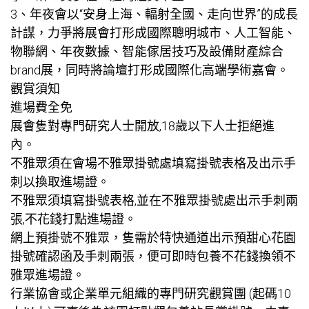
3、年夜會以“安身上海、輻射全國、走向世界”的成長
計謀，力爭將展會打形成國際聰明城市、人工智能、
物聯網、年夜數據、智能傢居技巧及設備財產綜合
brand展，同時將論壇打形成國際化高端學術嘉會。
觀賞須知
進場費全免
展會隻對專門研究人士開放,18歲以下人士拒絕進
內。
不雅眾須在會場不雅眾掛號處填寫掛號表格及出示手
刺以換取進場證。
不雅眾須填寫掛號表格,並在不雅眾掛號處出示手刺兩
張,不花錢打點進場證。
網上預掛號不雅眾，隻需於特快通道出示預
甜心花園
掛號確認函及手刺兩張，便可即時
包養
不花錢換領不
雅眾進場證。
行業協會或企業單元組織的專門研究觀賞團 (起碼10