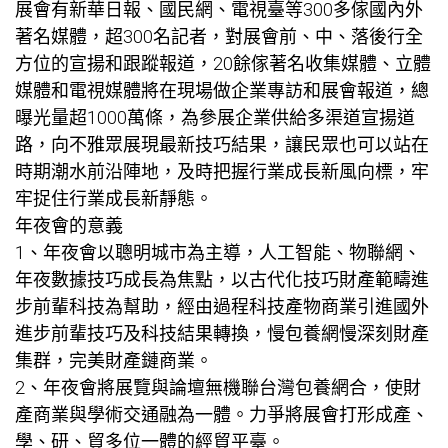
展會有新華日報、國民網、電視臺等300多傢國內外
著名媒體，超300名記者，對展會前、中、落後行全
方位的宣揚和跟蹤報道，20餘傢著名收集媒體、立體
媒體和電視媒體將在現場做企業專訪和展會報道，總
曝光量超1000萬條，為參展企業供給多渠道宣揚道
路，向不雅眾展現最新技巧結果，讓民眾也可以站在
時期潮水前沿陣地，及時把握行業成長新風向標，牢
牢捉住行業成長新靜態。
年夜會的意義
1、年夜會以聰明城市為主導，人工智能、物聯網、
年夜數據技巧成長為焦點，以古代化技巧財產範疇進
步前輩科技為幫助，經由過程科技產物商業引進國外
進步前輩技巧及科技結果轉換，慢
包養網
慢深刻財產
集群，完美財產鏈商業。
2、年夜會將展覽與論壇無機聯
台灣包養網
合，使財
產商業與學術交通融為一體。力爭將展會打形成產、
學、研、貿多位一體的經貿平臺。