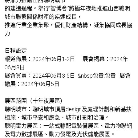
將鼎力推動山西聰明城市
的建造過程。舉行“智博會”將極年夜地推進山西聰明
城市聯繫關係財產的疾速成長，
推進行業企業集聚，優化財產結構，凝集協同成長協
力
日程設定
報道佈展：2024年06月1-2日 展會揭幕：2024年
06月3日
展會買賣：2024年06月3-5日 &nbsp
包養
;
包養
展會
撤展：2024年06月5日
展區范圍（十年夜展區）
聰明城市：聰明城市頂層design及處理計劃和新基扶
植施、城市平安和應急、城市計劃和治理。
聰明電力展區：一站式輸配電裝備展區、電力物聯網
及電力數據展區、動力發電及光伏儲能展區。