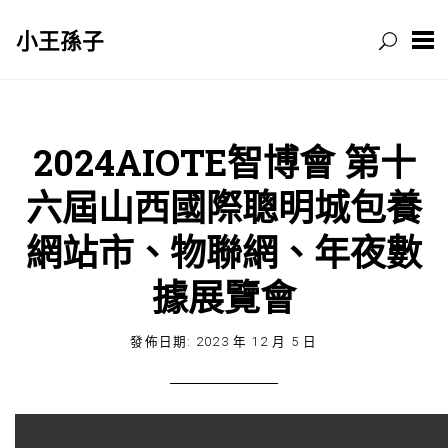
小王孫子
跳
至
主
2024AIOTE智博會 第十
要
六屆山西國際聰明城包養
內
容
網站市、物聯網、年夜數
據展覽會
發佈日期:
2023 年 12 月 5 日