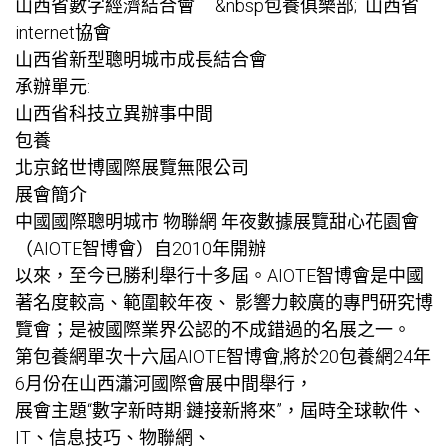
山西省數字經濟結合會 &nbsp
包養俱樂部
; 山西省
internet協會
山西省新型聰明城市成長結合會
承辦單元:
山西省科技立異辦事中間
包養
北京銘世博國際展覽無限公司
展會簡介
中國國際聰明城市 物聯網 年夜數據展覽
甜心花園
會
（AIOTE智博會）自2010年開辦
以來，至今已勝利舉行十多屆。AIOTE智博會是中國
著名度較高、範圍較年夜、 影響力較廣的專門研究博
覽會；是被國際業界公認的不成錯過的名展之一。
第
包養網單次
十六屆AIOTE智博會,將於20
包養網
24年
6月份在山西瀟河國際會展中間舉行，
展會主題“數字新時期·鏈接新將來”，屆時全球軟件、
IT、信息技巧、物聯網、