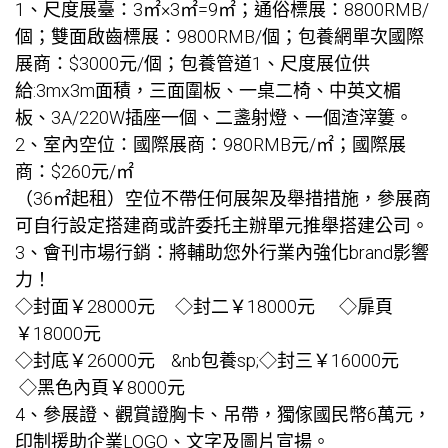
1、尺度展臺：3㎡×3㎡=9㎡；通俗標展：8800RMB/
個；雙面啟齒標展：9800RMB/個；
包養網單次
國際
展商：$3000元/個；
包養管道
1、尺度展位供
給:3mx3m面積，三面圍板、一桌二椅、中英文楣
板、3A/220W插座一個、二盞射燈、一個渣滓簍。
2、室內空位：國際展商：980RMB元/㎡；國際展
商：$260元/㎡
（36㎡起租）空位不帶任何展架及舉措措施，參展商
可自行設定搭建商或許委托主辦單元推舉搭建公司。
3、會刊市場行銷：將輔助您外行業內強化brand影響
力！
◇封面￥28000元 ◇封二￥18000元 ◇扉頁
￥18000元
◇封底￥26000元 &nb
包養
sp;◇封三￥16000元
◇黑色內頁￥8000元
4、參展證、觀賞證胸卡、吊帶，獨傢國民幣6萬元，
印制援助企業LOGO、文字及圖片宣揚。