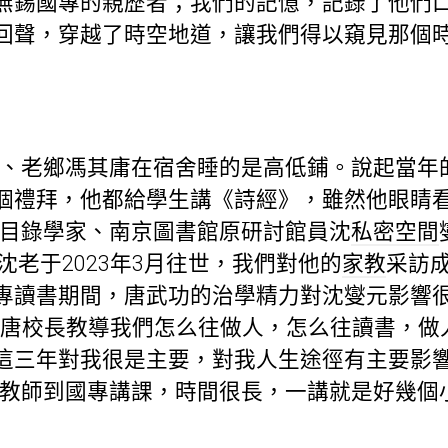
無錫國專的親歷者；我們的記憶，記錄了他們
回聲，穿越了時空地道，讓我們得以窺見那個
學、老鄉馮其庸在宿舍睡的是高低鋪。說起當年
個禮拜，他都給學生講《詩經》，雖然他眼睛
本目錄學家、南京圖書館原研討館員沈
私密空間
。沈老于2023年3月往世，我們對他的
家教
采訪
專讀書期間，唐武功的治學精力對沈燮元影響很
’，唐校長教導我們怎么往做人，怎么往讀書，做
這三年對我很是主要，對我人生途徑有主要影響
長教師到國專講課，時間很長，一講就是好幾個