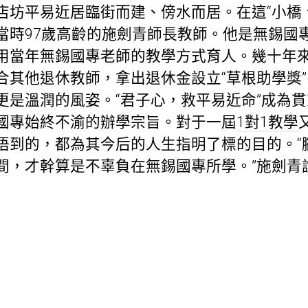
店坊平易近居臨街而建、傍水而居。在這“小橋
當時97歲高齡的施劍青師長教師。他是無錫國專
用當年無錫國專老師的教學方式育人。幾十年
合其他退休教師，拿出退休金設立“草根助學獎”
更是溫潤的風姿。“君子心，救平易近命”成為
國專始終不渝的辦學宗旨。對于一屆
1對1教學
悟到的，都為其今后的人生指明了標的目的。“
間
，才幹算是不辜負在無錫國專所學。”施劍青