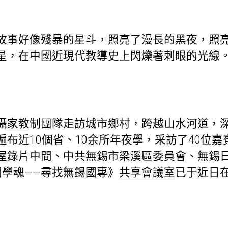
故事好像殘暴的星斗，照亮了漫長的黑夜，照
星，在中國近現代教導史上閃爍著刺眼的光線
攝
家教
制團隊走訪城市鄉村，跨越山水河道，
布近10個省、10余所年夜學，采訪了40位
屋
錄片中間、中共無錫市梁溪區委員會、無錫
國學魂——尋找無錫國專》
共享會議室
已于近日在