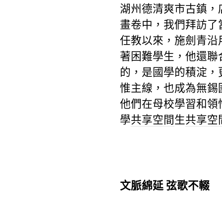
湖州德清爽市古鎮，
畫卷中，我們拜訪了
任教以來，施劍青沿
著困難學生，他還聯
的，是國學的積淀，
惟主線，也成為無錫
他們在母校學習和領
學
共享空間
生
共享空
文脈綿延 弦歌不輟