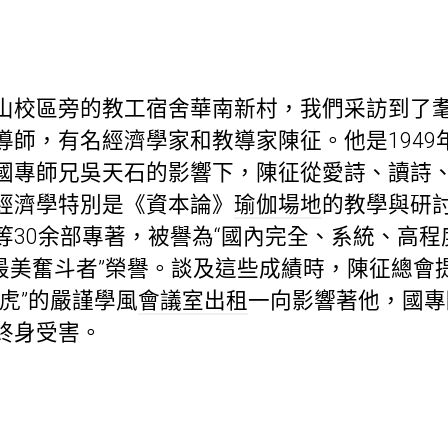
山校區旁的教工宿舍華南新村，我們采訪到了
導師，有名經濟學家和教導家陳征。他是1949
國專師兄吳天石的影響下，陳征從愛詩、讀詩
經濟學特別是《資本論》
瑜伽場地
的教學與研
等30余部專著，被譽為“國內完全、系統、高
得“最美奮斗者”榮譽。談及這些成績時，陳征總
虎”的嚴謹學風
會議室出租
一向影響著他，國專
終身受害。