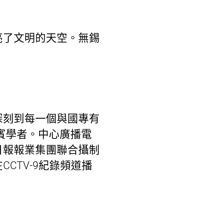
亮了文明的天空。無錫
。
深刻到每一個與國專有
嘉賓學者。中心廣播電
日報報業集團聯合攝制
CCTV-9紀錄頻道播