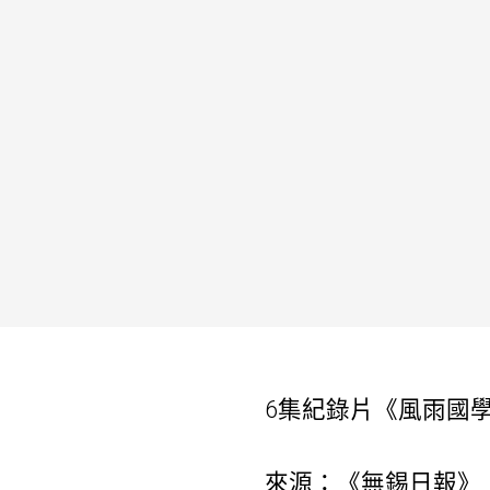
6集紀錄片《風雨國
來源：《無錫日報》