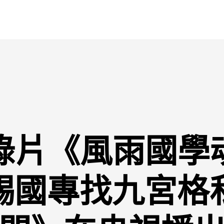
紀錄片《風雨國學
錫國專找九宮格