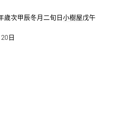
年歲次甲辰冬月二旬日
小樹屋
戊午
20日