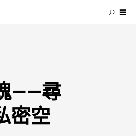
魂——尋
私密空