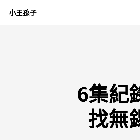
小王孫子
跳
至
主
要
內
容
​6集
找無