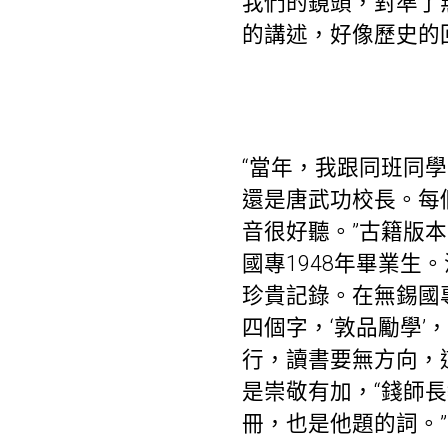
我們的鏡頭，對準了
的講述，好像歷史的
“當年，我跟同班同
還是唐武功校長。每
音很好聽。”古籍版
國專1948年畢業生
珍貴記錄。在無錫國
四個字，‘敦品勵學
行，讀書要無方向，
是崇敬有加，“錢師
冊，也是他題的詞。”