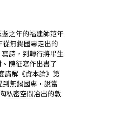
耄耋之年的福建師范年
年從無錫國專走出的
、寫詩，到轉行將畢生
討。陳征寫作出書了
程度講解《資本論》第
會提到無錫國專，說當
陶
私密空間
冶出的敦