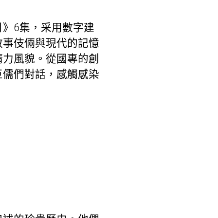
》6集，采用數字建
敘事伎倆與現代的記憶
精力風貌。從國專的創
巨儒們對話，感觸感染