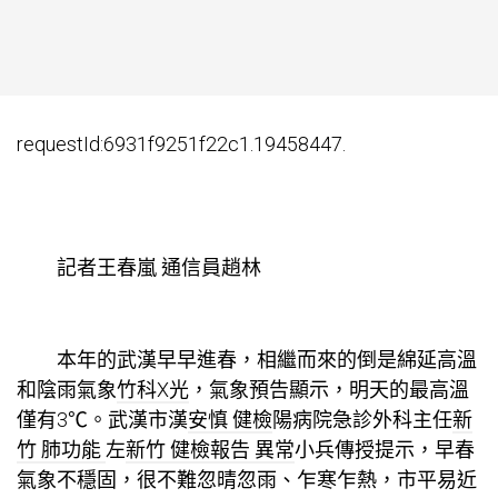
requestId:6931f9251f22c1.19458447.
記者王春嵐 通信員趙林
本年的武漢早早進春，相繼而來的倒是綿延高溫
和陰雨氣象
竹科X光
，氣象預告顯示，明天的最高溫
僅有3℃。武漢市漢
安慎 健檢
陽病院急診外科主任
新
竹 肺功能
左
新竹 健檢報告 異常
小兵傳授提示，早春
氣象不穩固，很不難忽晴忽雨、乍寒乍熱，市平易近