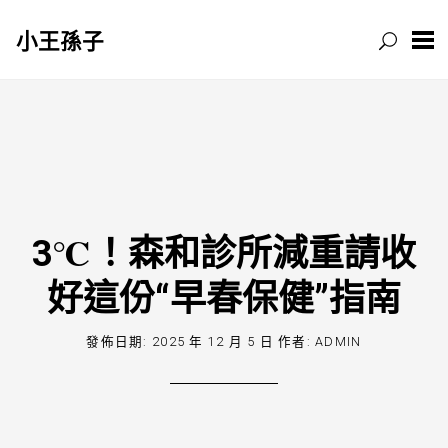
小王孫子
跳
至
主
要
內
容
3℃！森和診所減重請收
好這份“早春保健”指南
發佈日期:
2025 年 12 月 5 日
作者:
ADMIN