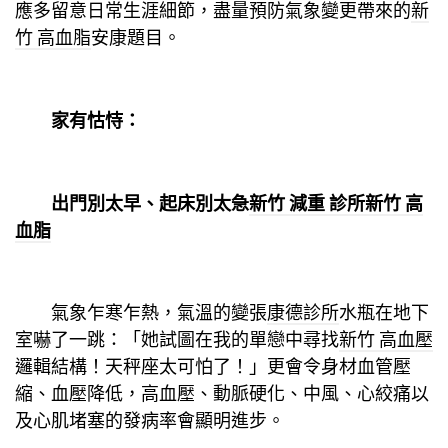
應多留意日常生涯細節，盡量預防氣象變更帶來的
新
竹 高血脂
安康題目。
家有怙恃：
出門別太早、起床別太急
新竹 減重 診所
新竹 高
血脂
氣象乍寒乍熱，氣溫的變張
康德診所
水瓶在地下
室嚇了一跳：「她試圖在我的單戀中尋找
新竹 高血壓
邏輯結構！天秤座太可怕了！」更會令身材血管壓
縮、血壓降低，高血壓、動脈硬化、中風、心絞痛以
及心肌堵塞的發病率會顯明進步。