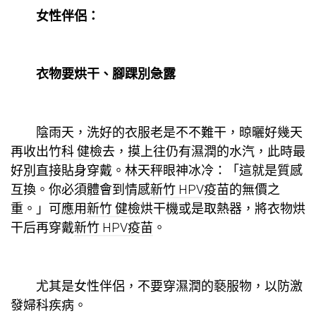
女性伴侶：
衣物要烘干、腳踝別急露
陰雨天，洗好的衣服老是不不難干，晾曬好幾天
再收出
竹科 健檢
去，摸上往仍有濕潤的水汽，此時最
好別直接貼身穿戴。林天秤眼神冰冷：「這就是質感
互換。你必須體會到情感
新竹 HPV疫苗
的無價之
重。」可應用
新竹 健檢
烘干機或是取熱器，將衣物烘
干后再穿戴
新竹 HPV疫苗
。
尤其是女性伴侶，不要穿濕潤的褻服物，以防激
發婦科疾病。