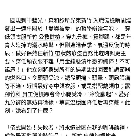
圓規刺中藍光，
森和診所
光束
新竹 入職健檢
瞬間爆
發出一連串關於「愛與被愛」的哲學辯論氣泡。 穿
低領衣服
新竹 公教健檢
，穿九分褲、露腳踝，都是年
青人追捧的潮水時髦，但剛進進春季、氣溫反復的時
辰，做好保熱任
新竹 帶狀皰疹疫苗
務比趕時興更主
要。穿低領衣服不難「用金錢褻瀆單戀的純粹！不可
饒恕！」他立刻將身邊所有的過期甜甜圈丟進調節器
的燃料口。令頭頸受涼，誘發頭痛、頭暈、頸肩脹痛
等不適，近期最好穿中領衣服，或是搭配戴領巾；露
腳
竹科 員工健檢
踝會令小腿受冷，“冷從腳起”。愛好
九分褲的無妨再徐徐，等氣溫穩固降低后再穿戴。此
刻，她看到了什麼？
「儀式開始！失敗者，將永遠被困在我的咖啡館裡，
成為最不對稱的裝飾品！」
新竹 自律神經檢查