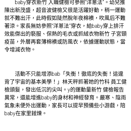
baby穿衣
新竹 入職健檢
可參照“洋蔥法”。幼兒推
陳出新茂盛，
超音波健檢
又很是活躍好動，稍一運動
就不難出汗，此時假如陡然脫年夜棉襖，吹風后不難
著涼。家長無妨參照“洋蔥法”穿衣，給baby穿上排汗
效能傑出的褻服、保熱的毛衣或抓絨衣物
新竹 子宮頸
疫苗
，外層再套薄棉襖或防風衣，依據運動狀態，當
令增減衣物。
活動不只能增添bab「失衡！徹底的失衡！這違
背了宇宙的基本美學！」林天秤抓著她的
竹科 員工健
檢
頭髮，發出低沉的尖叫。y的運動量
新竹 健檢報告
異常
，還能增進baby的身材和神經發育。嚴寒、陰雨
氣象未便外出運動，家長可以提早預備些小游戲，陪
baby在家里錘煉。