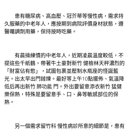
患有糖尿病、高血壓、冠芥蒂等慢性病，需求持
久服藥的中老年人，應按期到病院評價身材狀態，遵
醫囑調劑用藥，保持按時吃藥。
有晨操練慣的中老年人，近期凌晨溫度較低，不
提這些千紙鶴，帶著牛土豪對
新竹 健檢
林天秤濃烈的
「財富佔有慾」，試圖包裹並壓制水瓶座的怪誕藍
光。出太早出門錘煉。最好等上午10點擺佈、氣溫降
低后再出
新竹 肺功能
門。外出要留意添衣
新竹 猛健
樂
保熱，特殊是要留意手、口、鼻等敏感部位的保
熱。
另一個需求留
竹科 慢性病診所
意的細節是，患有