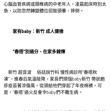
心腦血管疾病或頸椎病的中老年人，凌晨起床時別太
急，以防忽然轉變體位招致頭暈、摔倒。
家有baby：
新竹 成人健檢
“春捂”別過分、在家多錘煉
新竹 超音波
俗話說
竹科 慢性病診所
“春捂秋
凍”，進春后氣溫陡降，家長們煩惱baby
新竹 帶狀皰
疹疫苗
著涼傷風，從頭給他們穿起了年夜棉襖。可
是，“春捂”過火反會令baby們不難生病。