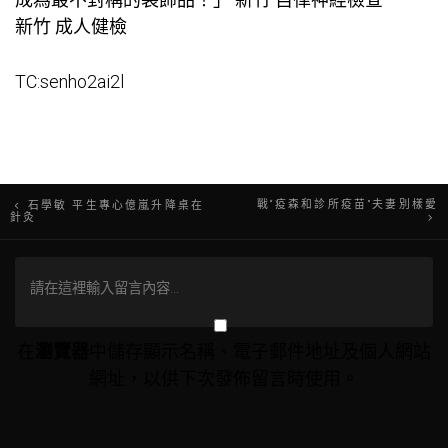
新竹 成人健檢
TC:senho2ai2l
文
戰“疫森和診所疫苗”夫妻別樣愛
石學敏 平生專心億嵐升降桌在
針灸
章
導
覽
在
瀏覽器
中儲存顯示名稱、電子郵件地址及個人網站
網址，以供下次發佈留言時使用。