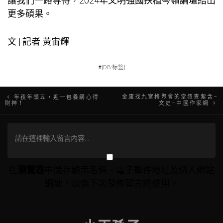
讓我們一路等待，2024年文明強國扶植岑嶺論壇結出
更多碩果。
文 | 記者 黃宙輝
#
[DB:标签]
文
金庸找九宮格聚會的堂叔查紫含–
年夜年頭五，迎一包養網心得
財神！
文史–中國作家網
章
導
覽
在
瀏覽器
中儲存顯示名稱、電子郵件地址及個人網站
網址，以供下次發佈留言時使用。