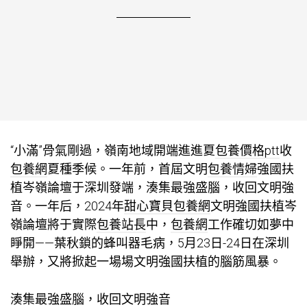
“小滿”骨氣剛過，嶺南地域開端進進夏
包養價格ptt
收
包養網
夏種季候。一年前，首屆文明
包養情婦
強國扶
植岑嶺論壇于深圳發端，湊集最強盛腦，收回文明強
音。一年后，2024年
甜心寶貝包養網
文明強國扶植岑
嶺論壇將于實際
包養站長
中，
包養網
工作確切如夢中
睜開——葉秋鎖的蜂叫器毛病，5月23日-24日在深圳
舉辦，又將掀起一場場文明強國扶植的腦筋風暴。
湊集最強盛腦，收回文明強音