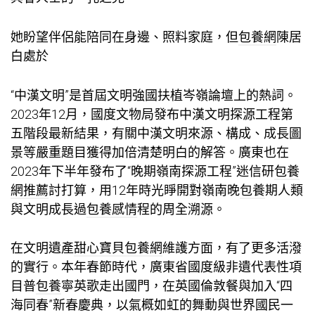
她盼望伴侶能陪同在身邊、照料家庭，但
包養網
陳居
白處於
“中漢文明”是首屆文明強國扶植岑嶺論壇上的熱詞。
2023年12月，國度文物局發布中漢文明探源工程第
五階段最新結果，有關中漢文明來源、構成、成長圖
景等嚴重題目獲得加倍清楚明白的解答。廣東也在
2023年下半年發布了“晚期嶺南探源工程”迷信研
包養
網推薦
討打算，用12年時光睜開對嶺南晚
包養
期人類
與文明成長過
包養感情
程的周全溯源。
在文明遺產
甜心寶貝包養網
維護方面，有了更多活潑
的實行。本年春節時代，廣東省國度級非遺代表性項
目普
包養
寧英歌走出國門，在英國倫敦餐與加入“四
海同春”新春慶典，以氣概如虹的舞動與世界國民一