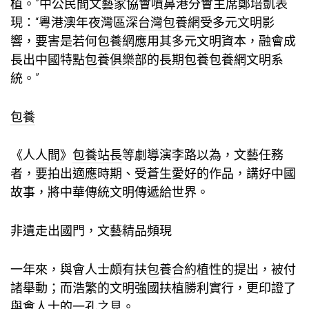
植。”中公民間文藝家協會噴鼻港分會主席鄭培凱表
現：“粵港澳年夜灣區深
台灣包養網
受多元文明影
響，要害是若何
包養網
應用其多元文明資本，融會成
長出中國特點
包養俱樂部
的
長期包養
包養網
文明系
統。”
包養
《人人間》
包養站長
等劇導演李路以為，文藝任務
者，要拍出適應時期、受蒼生愛好的作品，講好中國
故事，將中華傳統文明傳遞給世界。
非遺走出國門，文藝精品頻現
一年來，與會人士頗有扶
包養合約
植性的提出，被付
諸舉動；而浩繁的文明強國扶植勝利實行，更印證了
與會人士的一孔之見。