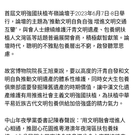
首屆文明強國扶植岑嶺論壇于2023年6月7日-8日舉
行，論壇的主題為“推動文明自負自強 增進文明交通
互鑒”，與會人士繚繞維護汗青文明遺產、
包養網
扶
植人文灣區等話題普遍展開會商，積極獻智獻策。論
壇時代，聰明的不雅點
包養
層出不窮，啟發聽眾思
慮。
故宮博物院院長王旭東說，要以高度的汗青自發和文
明自負推動文明遺產的體系性維護，同時
女大生包養
俱樂部
還要發掘陳舊遺產的時期價值，讓中漢文化遺
產維護有用推進社會主義文明強國扶植，為扶植中華
平易近族古代文明
包養
供給加倍強盛的精力氣力。
中山年夜學黨委書記陳春聲說：“用文明融會增進人
心相通，推
甜心花園
進粵港澳年夜灣區扶
包養妹