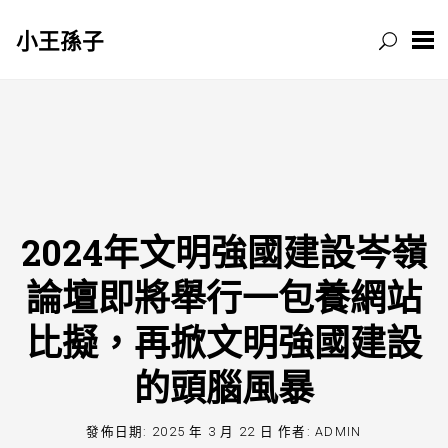
小王孫子
跳
至
主
要
內
容
2024年文明強國建設岑嶺
論壇即將舉行一包養網站
比擬，再掀文明強國建設
的頭腦風暴
發佈日期:
2025 年 3 月 22 日
作者:
ADMIN