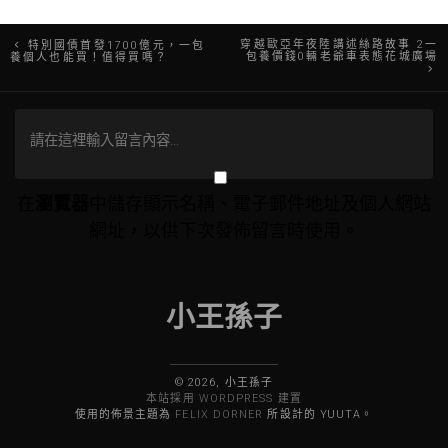
文
穿越歐亞年夜陸講述絲路故事 2一
特別國債首發1700億元，一包
包養價錢0輛老爺車表態花城廣場
養個人也能買！值得買嗎？
章
導
覽
在
瀏覽器
中儲存顯示名稱、電子郵件地址及個人網站
網址，以供下次發佈留言時使用。
小王孫子
© 2026, 小王孫子
本站採用 WORDPRESS 建置
使用的佈景主題為
FELIX DORNER
所設計的 YUUTA。