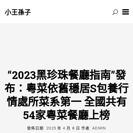
小王孫子
跳
至
主
要
內
容
“2023黑珍珠餐廳指南”發
布：​粵菜依舊穩居S包養行
情處所菜系第一 全國共有
54家粵菜餐廳上榜
發佈日期:
2025 年 4 月 8 日
作者:
ADMIN