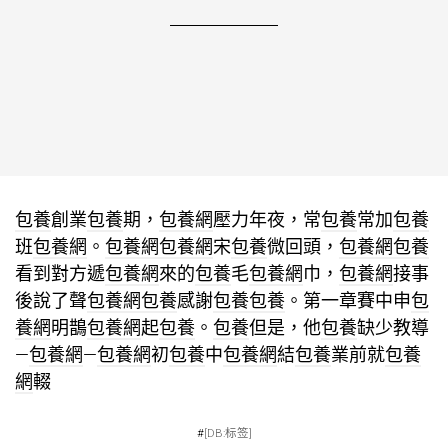
包養
創業
包養
期，
包養網
壓力年夜，常
包養
常加
包養
班
包養網
。
包養網
包養網
宋
包養
微回頭，
包養網
包養
看到對方遞
包養網
來的
包養
毛
包養網
巾，
包養網
接事
後說了聲
包養網
包養
感謝
包養
包養
。第一章賽中申
包
養網
明鵲
包養網
起
包養
。
包養
但是，他
包養
缺少教導
—
包養網
—
包養網
初
包養
中
包養網
結
包養
業前就
包養
網
輟
#
[DB:标签]