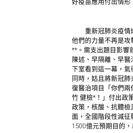
好疫苗應用付出情形
重新冠肺炎疫情爆發
他們的力量不再是攻
**。需支出題目影
陳述、早隔離、早醫治
下室看到這一幕，氣
同時，姑且將新冠肺
復醫治項目「你們兩
竹 健檢
*！」付出政
政策，核酸、抗體檢
面，全國階段性減征職
1500億元預期目