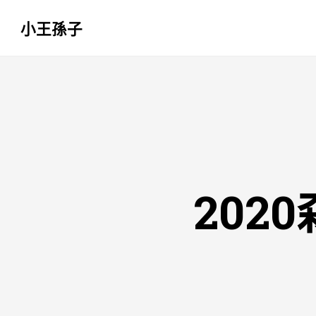
小王孫子
跳
至
主
要
內
容
202