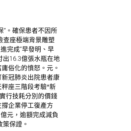
。
”。確保患者不因所
檢查
座極端背景雕塑
進完成“早發明、早
出16.3億張水瓶在地
富庸俗化的憤怒。元。
訂新冠肺炎出院患者康
秤座三階段考驗*
新
，實行技耗分別的價錢
支撐企業停工復產方
0億元，逾額完成減負
政策保證。