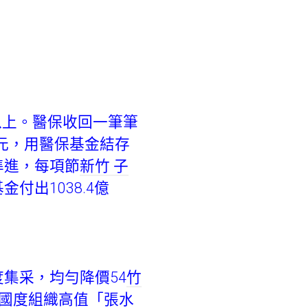
以上。醫保收回一筆筆
億元，用醫保基金結存
準進，每項節
新竹 子
出1038.4億
集采，均勻降價54
竹
開國度組織高值「張水