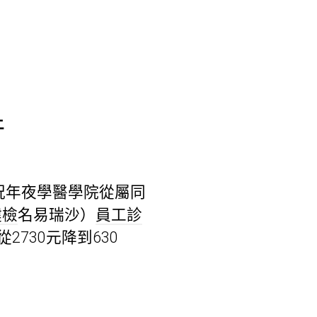
上
況年夜學醫學院從屬同
健檢
名易瑞沙）
員工診
2730元降到630