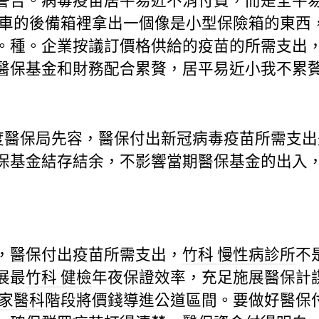
警告。病毒疫苗居平易近不消付費，而是全平
車的後備箱裡拿出一個像是小型保險箱的東西
。種。企業按議訂價格供給的疫苗的所需支出
醫保基金和財務配合累贅，居平易近小我不累
醫保局先容，醫保付出新冠病毒疫苗所需支出
保基金結存結余，不影響當期醫保基金的出入
醫保付出疫苗所需支出，
竹科 慢性病診所
不
展最
竹科 健檢
年夜保證效率，充足施展醫保計
 家醫科
階段將價錢導進公道區間。要做好醫保