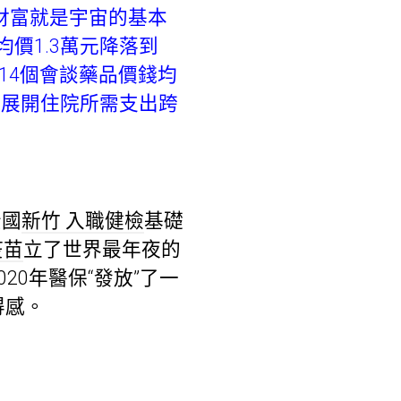
財富就是宇宙的基本
價1.3萬元降落到
114個會談藥品價錢均
元；展開住院所需支出跨
全國
新竹 入職健檢
基礎
疫苗
立了世界最年夜的
0年醫保“發放”了一
得感。