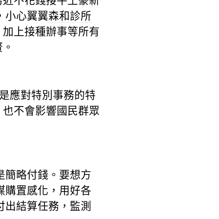
易近不花錢接牛土豪
新
，小心翼翼
森和診所
，加上接種辦事等所有
贅。
是應對特別事務的特
，也不會影響國民群眾
是簡略付錢。要想方
謀購置感化，用好各
付出結算任務，監測