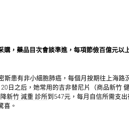
購，藥品目次會談準進，每項節儉百億元以
斯患有非小細胞肺癌，每個月按期往上海路
月20日之后，她常用的吉非替尼片（商品
新竹 
元降
新竹 減重 診所
到547元，每月自信所需支出從
驚喜。