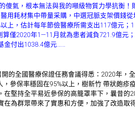
的傻氣，根本無法與我的噸級物質力學抗衡！
醫用耗材集中帶量采購，中選冠脈支架價錢從均
0%以上，估計每年節儉醫療所需支出117億元；
算僅2020年1—11月就為患者減負721.9億
付出1038.4億元……
開的全國醫療保證任務會議得悉：2020年，
億人，參保率穩固在95%以上，樹
新竹 帶狀皰疹
在堅持全平易近參保的高籠罩率下，曩昔的202
實在為群眾帶來了實惠和方便，加強了改造取