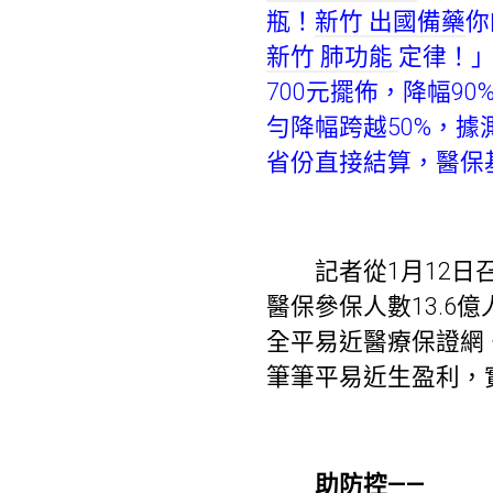
瓶！
新竹 出國備藥
你
新竹 肺功能
定律！」
700元擺佈，降幅9
勻降幅跨越50%，據測
省份直接結算，醫保基金
記者從1月12日召
醫保參保人數13.6
全平易近醫療保證網。
筆筆平易近生盈利，
助防控——