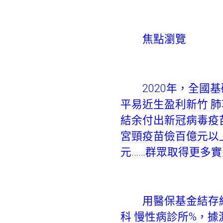
焦點瀏覽
2020年，全國基礎
平易近生盈利
新竹 
結余付出新冠病毒疫
宮頸疫苗
儉百億元以
元……群眾取得更多
用醫保基金結存結余
科 慢性病診所
%，據