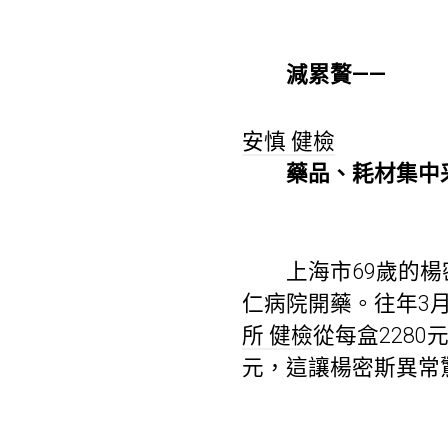
減累贅——
安慎 健檢
藥品、耗材集中采
上海市69歲的楊密
仁病院開藥。往年3
所 健檢
從每盒2280
元，這讓楊密斯異常