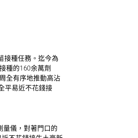
疫苗接種任務。迄今為
接種的160余萬劑
將周全有序地推動高沾
全平易近不花錢接
測量儀，對著門口的