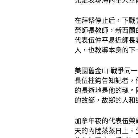
充足表現海內華人華
在拜祭停止后，下戰
榮師長教師，新西蘭
代表伍仲平易近師長
人，也教導本身的下
美國舊金山“戰爭同
長伍柱鈞告知記者，
的長逝地是他的魂。
的故鄉，故鄉的人和
加拿年夜的代表伍榮
天的內陸蒸蒸日上、