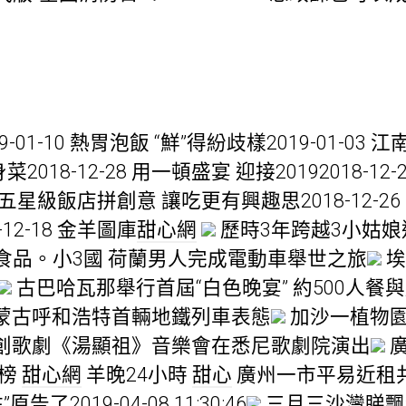
-01-10 熱胃泡飯 “鮮”得紛歧樣2019-01-03 
2018-12-28 用一頓盛宴 迎接20192018-12
25 五星級飯店拼創意 讓吃更有興趣思2018-12-
12-18 金羊圖庫
甜心網
歷時3年跨越3小姑
食品。小3國 荷蘭男人完成電動車舉世之旅
埃
古巴哈瓦那舉行首屆“白色晚宴” 約500人餐
蒙古呼和浩特首輛地鐵列車表態
加沙一植物園
創歌劇《湯顯祖》音樂會在悉尼歌劇院演出
廣
行榜
甜心網
羊晚24小時
甜心
廣州一市平易近租
告了2019-04-08 11:30:46
三月三沙灣睇飄