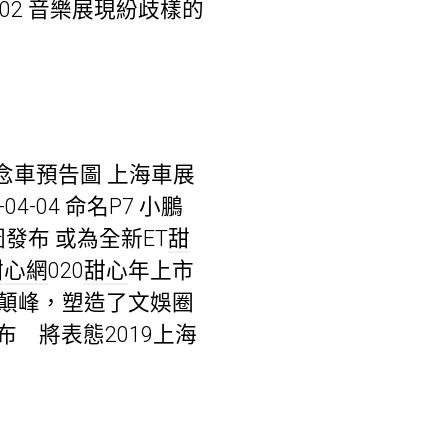
4-02 音樂展現紛歧樣的
新概念車預告圖 上海車展
4-04 命名P7 小鵬
告圖發布 或為全新ET
甜
甜心網
020
甜心
年上市
登上顛峰，塑造了文娛圈
布 將表態2019上海