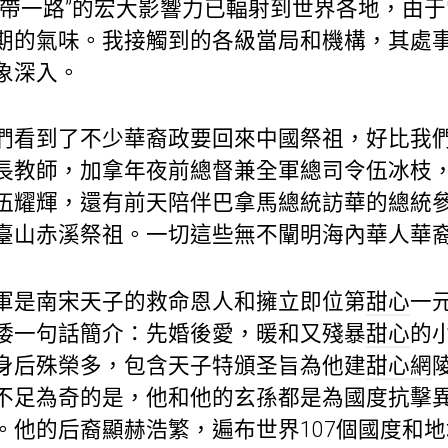
一帶一路”的宏大影響力已輻射到世界各地，由
期的氣味。我接觸到的各級當局和機構，其處
象深入。
們看到了不少華裔政要回來中國祭祖，好比我
長教師，加拿年夜前總督兼全軍總司令伍冰枝
伍耀輝，還有前天陪伴巴拿馬總統訪華的總統
臺山赤溪祭祖。一切這些無不闡明海內華人華
軍是南宋天子的救命恩人和擁立即位第
甜心
一
倭一句話簡介：先婚後愛，暖和又殘暴
甜心
的
身后殊榮多，包含天子特頒圣旨為他建
甜心網
不足為奇的是，他和他的玄孫都是為國度抗擊
。他的后裔顯赫浩繁，遍布世界107個國度和