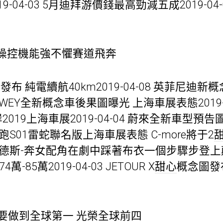
-04-03 5月迪拜游價錢最高勁減五成2019-0
操控機能強不懼賽道飛奔
發布 純電續航40km2019-04-08 英菲尼迪
8 WEY全新概念車後果圖曝光 上海車展表態2019-0
2019上海車展2019-04-04 蔚來全新車型預
4 零跑S01雷蛇聯名版上海車展表態 C-more將于2
 全新梅賽德斯-奔女配角在劇中踩著布衣一個步驟步
4萬-85萬2019-04-03 JETOUR X
甜心
概念圖發
將來要做到全球第一 光榮全球前四