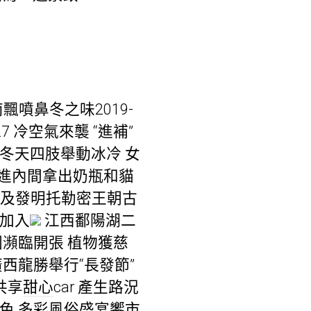
江南飄噴鼻冬之味2019-
-27 冷空氣來襲 “進補”
26 冬天四肢舉動冰冷 女
娘進內間拿出奶瓶和貓
及發明托勒密王朝古
與加入
江西鄱陽湖二
瀕臨開張 植物獲慈
西龍勝舉行“長發節”
共享
甜心
car 產生路況
色 多彩風俗盛宴饗市