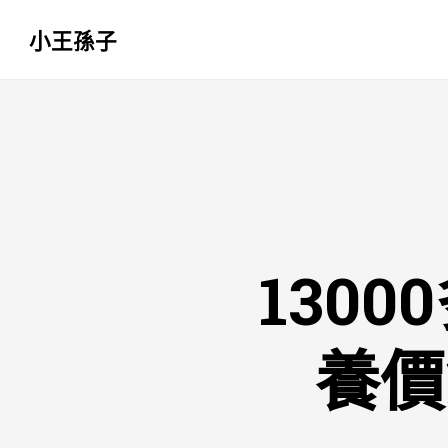
小王孫子
跳
至
主
要
內
容
130
養價