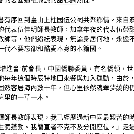
裔的愛國追祖溯源的
甜心網
熱忱。
書有序回到臺山上柱國伍公祠共聚鄉情。來自
的代表伍佳明師長教師，加拿年夜的代表伍榮
教師等，他們紛紜表現，無論身居何地，永遠
一代不要忘卻和酷愛本身的本籍國。
一增進會”前會長，中國僑聯委員，有名僑領，
他每年這個時辰特地回來餐與加入運動，由於
固然客居海內數十年，但心里依然魂牽夢繞的
這里的一草一木。
輝師長教師表現，我已經歷過新中國最艱苦的
生氣蓬勃。我簡直者不克不及分開座位。」走