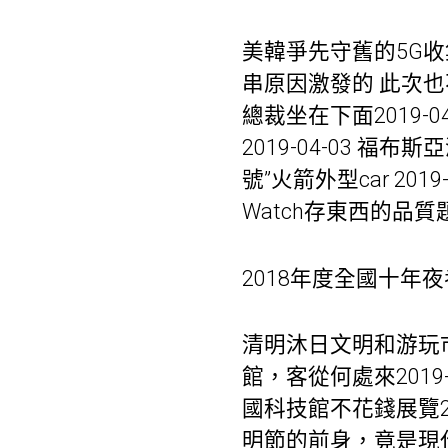
美韓爭先守舊的5G收集
串原因激發的 此次也不破
總裁坐在下面2019-04
2019-04-03 福
號”火箭外型car 201
Watch存東西的品質
2018年度全國十年
清明沐日文明和游玩市場安
館，客從何處來2019-
國科技館不花錢展覽201
明節的前身，竟是現代版“