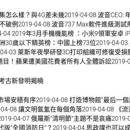
怎么樣？與4G差未幾2019-04-08 波音CEO
例2019-04-08 波音737 Max軟件進級測試
-04 2019年3月手機機能榜 ：小米9領軍安卓 iP
布斯亞洲30歲以下精英榜：中國上榜73位2019-04-
9-04-03 萊斯年夜學研發3D打印組織可修復受損關節20
題目！蘋果遭美國花費者所有人全體訴訟2019-04
夜考古新發明揭曉
穩有序2019-04-08 打造博物館“最后一個展廳”
04-08 讓文明氤氳在每個角落2019-04-08 
9-04-07 俄羅斯“清明節”主題不是哀痛2019-
全國消防日”？2019-04-04 思政課也可以成為