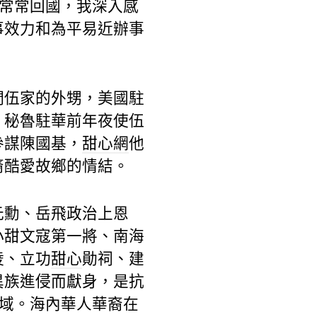
于常常回國，我深入感
事效力和為平易近辦事
們伍家的外甥，美國駐
，秘魯駐華前年夜使伍
參謀陳國基，
甜心網
他
裔酷愛故鄉的情結。
元勳、岳飛政治上恩
小甜文寇第一將、南海
陵、立功
甜心
勛祠、建
異族進侵而獻身，是抗
地域。海內華人華裔在