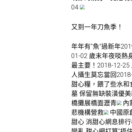
04
又到一年刀魚季！
年年有“魚”過新年2019
01-02 歲末年夜啖熱身菜
最主要！2018-12-
人攝生莫忘當回2018-
甜心
糧，餵了些水和
墓 保留無缺裝潢優美
橋攤展橋面瀝青
內
悲機構營救
中國原
甜心
消
甜心網
息排
變亂
甜心網
打算“捂住”原