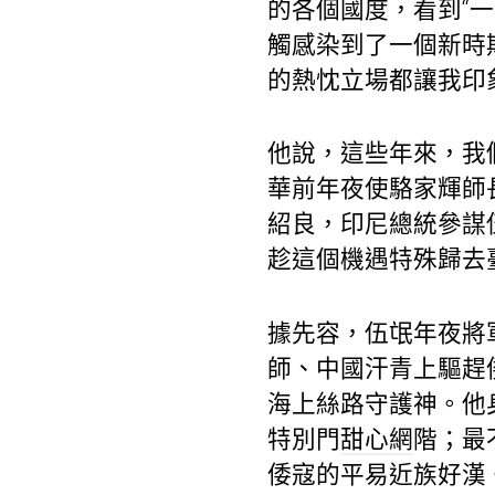
的各個國度，看到“
觸感染到了一個新時
的熱忱立場都讓我印
他說，這些年來，我
華前年夜使駱家輝師
紹良，印尼總統參謀
趁這個機遇特殊歸去
據先容，伍氓年夜將
師、中國汗青上驅趕
海上絲路守護神。他
特別門
甜心網
階；最
倭寇的平易近族好漢