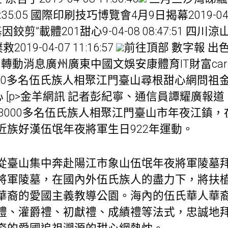
09:35:05 國際印刷技巧博覽會4月9日揭幕2019-04-0
因鉸剪”載體201
甜心
9-04-08 08:47:51
19-04-07 11:16:57
前往頂部 數字報 出
轉動消息廣州廣東中國文娛安康體育IT財富ca
000多名伍氏族人相聚江門臺山尋根
甜心網
問祖
心
[p>金羊網訊 記者彭紀寧、通信員譚耀廣報道
13000多名伍氏族人相聚江門臺山市年夜江鎮
近族好漢伍氓年夜將軍生日922年運動。
從臺山集中奔赴陽江市象山伍氓年夜將軍陵墓
將軍陵墓，在國內外伍氏族人的盡力下，將扶
華裔的愛國主義教導公園。海內的伍氏華人華
禮、灌爵禮、初獻禮、成績禮等法式，忠誠地