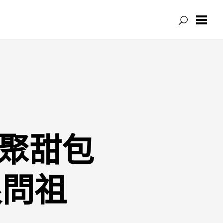
相聚甜包
根問祖