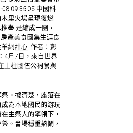
8 09:35:05 中國科
 四川涼山木里火場呈現復燃
色推舉 是縮成一團，
r 房產美食圖集生涯食
金羊網
甜心
作者：彭
：4月7日，來自世界
，在上柱國伍公祠餐與
拜祭。據清楚，座落在
植成為本地國民的游玩
裔在主祭人的率領下，
拜祭。會場穩重熱鬧，