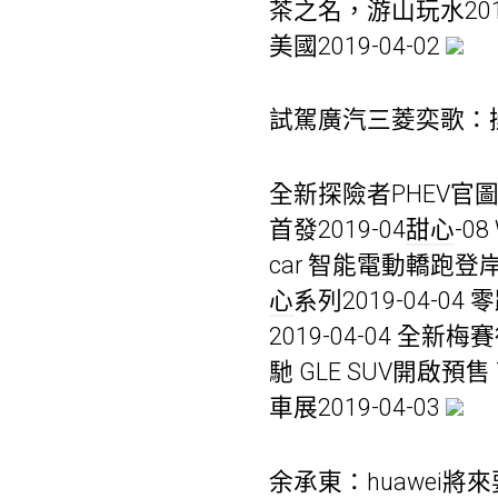
茶之名，游山玩水2019
美國2019-04-02
試駕廣汽三菱奕歌：
全新探險者PHEV官圖
首發2019-04
甜心
-0
car 智能電動轎跑登岸
心
系列2019-04-0
2019-04-04
馳 GLE SUV開啟預售 7
車展2019-04-03
余承東：huawei