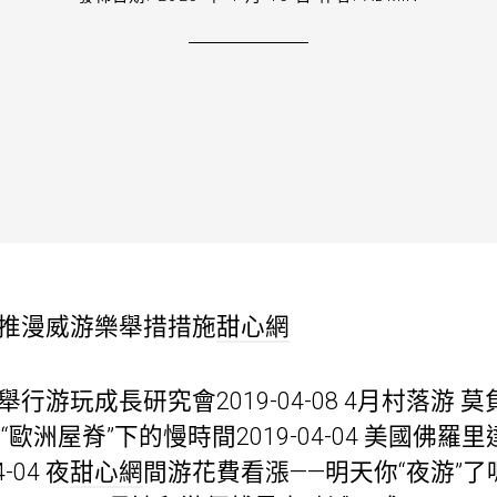
再推漫威游樂舉措措施
甜心網
行游玩成長研究會2019-04-08 4月村落游 
特拉肯:“歐洲屋脊”下的慢時間2019-04-04 美國
-04 夜
甜心網
間游花費看漲——明天你“夜游”了嗎？2