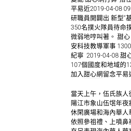
平易近2019-04-08 
研職員開闢出 新型“基
350名撲火隊員待命撲救20
微弱地哼叫著。
甜心
安科技教導軍事 13
紀寧 2019-04-08
甜
107個國度和地域的
加入
甜心網
留念平易
當天上午，伍氏族人
陽江市象山伍氓年夜
休閑廣場和海內華人
依照參祖禮、上噴鼻