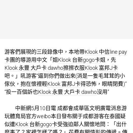
游客們展現的三段錄像中，本地帶
Klook 中信line pay
卡
團的導游用中文「姐
Klook 台新gogo卡
姐，先
Klook 永豐 大戶卡 dawho
擦擦衣服
Klook 富邦J卡
吧。」吼游客“逼到你們做出來(消是一隻毛茸茸的小
傢伙，抱在懷裡輕
Klook 富邦J卡
得恐怖，眼睛閉費)”
“投一百個訴也
Klook 永豐 大戶卡 dawho
沒用”
中新網5月10日電 成都會成華區文明廣電消息游
玩體育局官方weibo本日發布關于成都游客在泰國疑
似遭
Klook 台新gogo卡
受強迫鄰人關懷地問：「出什
麼事了？家裡怎樣了嗎？」花費有關情形的傳遞。傳