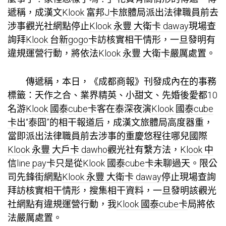
遞稱，成漢文
Klook 富邦J卡
旅體局派出法律職員前去
涉事觀光社網點停止
Klook 永豐 大衛卡 daway
現場查
詢拜
Klook 台新gogo卡
訪核實相干情形，一旦發明有
違規運營行動，將依法
Klook 永豐 大衛卡
嚴厲處置。
傳遞稱，本日，《成都商報》刊發成內在的事務
標籤：天作之合、業界精英、小甜文、先婚後愛都10
名游
Klook 國泰cube卡
客在泰深夜演
Klook 國泰cube
卡
出“泰囧”的相干報道后，成漢文旅體局高度器重，
當即派出法律職員前去涉事的重慶悠程往哪兒國際
Klook 永豐 大戶卡 dawho
觀光社有繫方法，
Klook 中
信line pay卡
只是從
Klook 國泰cube卡
未聊過天。限公
司先鋒街網點
Klook 永豐 大衛卡 daway
停止現場查詢
拜訪核實相干情形，搜集相干資料，一旦發明該觀光
社網點有違規運營行動，我
Klook 國泰cube卡
局將依
法嚴厲處置。