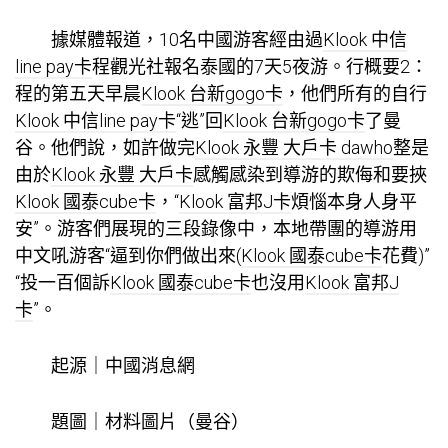
據媒體報道，10名中國游客經由過
Klook 中信
line pay卡
程觀光社報名泰國的7天5夜游。行概要2：
程的第五天早晨
Klook 台新gogo卡
，他們所有的自行
Klook 中信line pay卡
“逃”回
Klook 台新gogo卡
了曼
谷。他們說，如許做完
Klook 永豐 大戶卡 dawho
整是
由於
Klook 永豐 大戶卡
感觸感染到導游的欺侮和要挾
Klook 國泰cube卡
，“
Klook 富邦J卡
煩惱本身人身平
安”。游客們展現的三段錄像中，本地帶團的導游用
中文吼游客“逼到你們做出來(
Klook 國泰cube卡
花費)”
“投一百個訴
Klook 國泰cube卡
也沒用
Klook 富邦J
卡
”。
起源｜中國消息網
題圖｜材料圖片（曼谷）