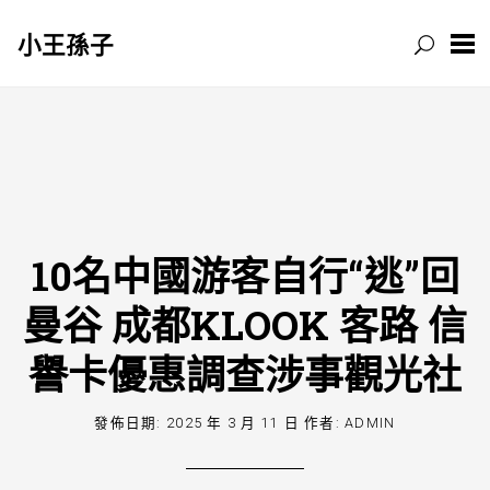
小王孫子
跳
至
主
要
內
容
10名中國游客自行“逃”回
曼谷 成都KLOOK 客路 信
譽卡優惠調查涉事觀光社
發佈日期:
2025 年 3 月 11 日
作者:
ADMIN