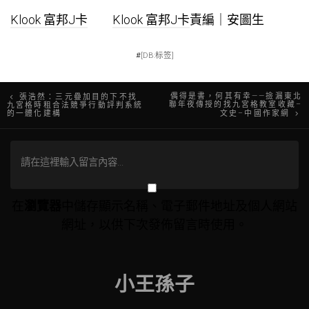
Klook 富邦J卡
Klook 富邦J卡
責編｜安圖生
#
[DB:标签]
文
偶得是書，何其有幸——撿漏東北
張浩然：三元疊加目的下不找
聯年夜傳授的找九宮格教室收藏–
九宮格時租合法競爭行動評判系統
的一體化建構
文史–中國作家網
章
導
覽
在
瀏覽器
中儲存顯示名稱、電子郵件地址及個人網站
網址，以供下次發佈留言時使用。
小王孫子