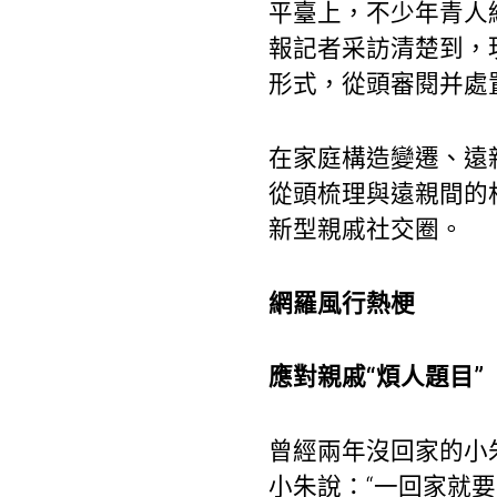
平臺上，不少年青人
報記者采訪清楚到，現
形式，從頭審閱并處
在家庭構造變遷、遠
從頭梳理與遠親間的
新型親戚社交圈。
網羅風行熱梗
應對親戚“煩人題目”
曾經兩年沒回家的小
小朱說：“一回家就