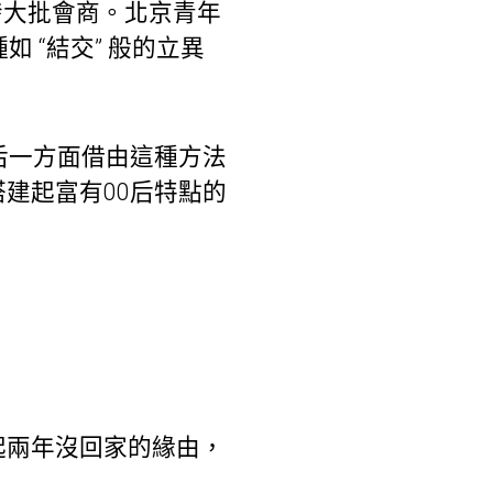
發大批會商。北京青年
 “結交” 般的立異
后一方面借由這種方法
建起富有00后特點的
起兩年沒回家的緣由，