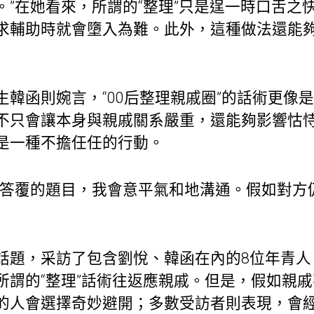
。”在她看來，所謂的“整理”只是逞一時口舌之
求輔助時就會墮入為難。此外，這種做法還能
生韓函則婉言，“00后整理親戚圈”的話術更像
不只會讓本身與親戚關系嚴重，還能夠影響怙
是一種不擔任任的行動。
想答覆的題目，我會意平氣和地溝通。假如對方
話題，采訪了包含劉悅、韓函在內的8位年青人
所謂的“整理”話術往返應親戚。但是，假如親
的人會選擇奇妙避開；多數受訪者則表現，會