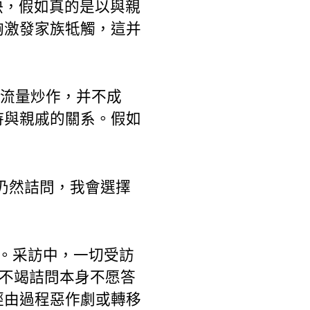
快，假如真的是以與親
夠激發家族牴觸，這并
是流量炒作，并不成
恃與親戚的關系。假如
仍然詰問，我會選擇
。采訪中，一切受訪
戚不竭詰問本身不愿答
經由過程惡作劇或轉移