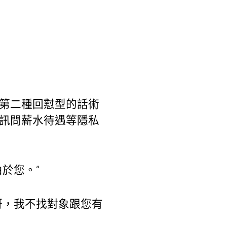
那第二種回懟型的話術
、訊問薪水待遇等隱私
於您。”
呀，我不找對象跟您有