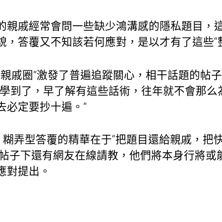
的親戚經常會問一些缺少鴻溝感的隱私題目，
貌，答覆又不知該若何應對，是以才有了這些“
整理親戚圈”激發了普遍追蹤關心，相干話題的帖
“學到了，早了解有這些話術，往年就不會那么為
去必定要抄十遍。”
，糊弄型答覆的精華在于“把題目還給親戚，把
帖子下還有網友在線請教，他們將本身行將或
應對提出。