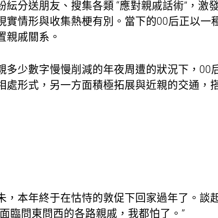
紛紜分送朋友、搜集各類 “應對親戚話術”，激
實情形與收集熱梗有別。當下的00后正以一種如
置親戚關系。
親多少數字慢慢削減的年夜周遭的狀況下，00
相處形式，另一方面積極拓展與近親的交通，搭
朱，本年終于在怙恃的敦促下回家過年了。談
要面臨問東問西的各路親戚，我都怕了。”