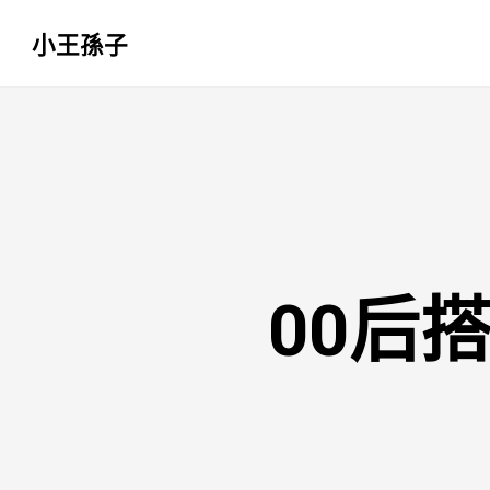
小王孫子
跳
至
主
要
內
容
00后