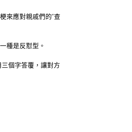
熱梗來應對親戚們的“查
，一種是反懟型。
用三個字答覆，讓對方