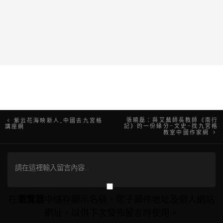
文
張曉磊：與艾蕪師長教師《南行
紫云花海映新人_中國去九宮格
記》的一份緣分–文史–找九宮格
講座網
教室中國作家網
章
導
覽
在
瀏覽器
中儲存顯示名稱、電子郵件地址及個人網站
網址，以供下次發佈留言時使用。