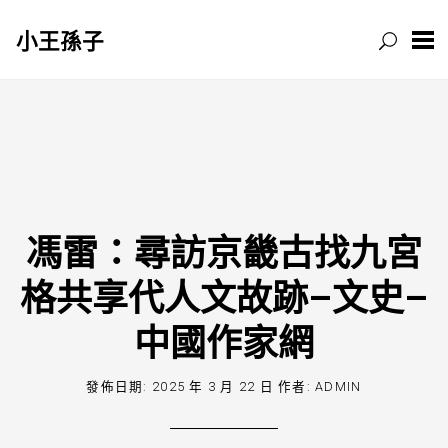
小王孫子
跳
至
主
要
內
容
馮雷：尋訪京畿古找九宮
格共享代人文故跡–文史–
中國作家網
發佈日期:
2025 年 3 月 22 日
作者:
ADMIN