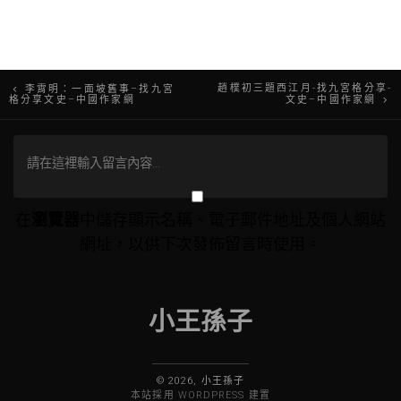
文
趙樸初三題西江月-找九宮格分享-
李霄明：一面坡舊事–找九宮
格分享文史–中國作家網
文史–中國作家網
章
導
覽
在
瀏覽器
中儲存顯示名稱、電子郵件地址及個人網站
網址，以供下次發佈留言時使用。
小王孫子
© 2026, 小王孫子
本站採用 WORDPRESS 建置