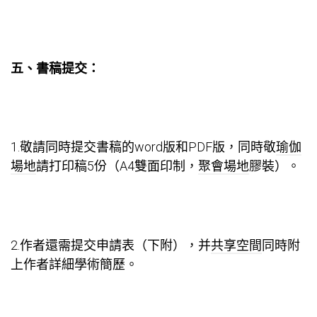
五、書稿提交：
1.敬請同時提交書稿的word版和PDF版，同時敬
瑜伽
場地
請打印稿5份（A4雙面印制，
聚會場地
膠裝）。
2.作者還需提交申請表（下附），并
共享空間
同時附
上作者詳細學術簡歷。