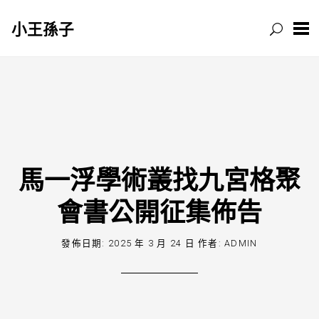
小王孫子
跳
至
主
要
內
容
馬一浮學術叢找九宮格聚
會書公開征集佈告
發佈日期:
2025 年 3 月 24 日
作者:
ADMIN