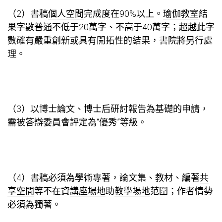
（2）書稿
個人空間
完成度在90%以上。
瑜伽教室
結
果字數普通不低于20萬字、不高于40萬字；超越此字
數確有嚴重創新或具有開拓性的結果，書院將另行處
理。
（3）以博士論文、博士后研討報告為基礎的申請，
需被答辯委員會評定為“優秀”等級。
（4）書稿必須為學術專著，論文集、教材、編著
共
享空間
等不在資
講座場地
助
教學場地
范圍；作者情勢
必須為獨著。