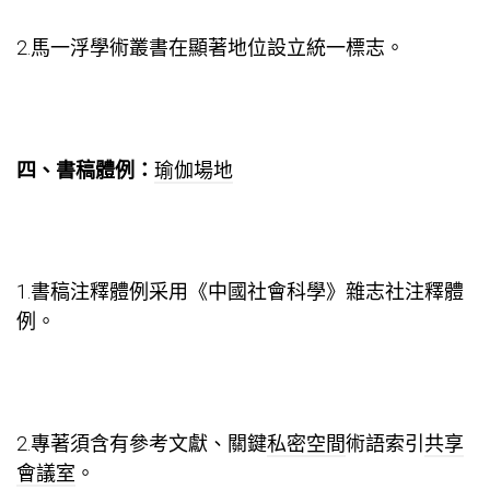
2.馬一浮學術叢書在顯著地位設立統一標志。
四、書稿體例：
瑜伽場地
1.書稿注釋體例采用《中國社會科學》雜志社注釋體
例。
2.專著須含有參考文獻、關鍵
私密空間
術語索引
共享
會議室
。