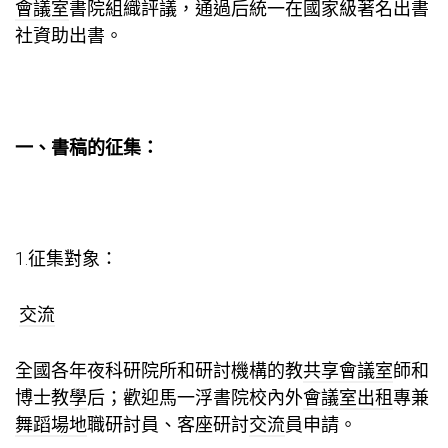
會議室
書院組織評議，通過后統一在國家級著名出書
社資助出書。
一、書稿的征集：
1.征集對象：
交流
全國各年夜科研院所和研討機構的教
共享會議室
師和
博士
教學
后；歡迎馬一浮書院校內外
會議室出租
專兼
舞蹈場地
職研討員、客座研討
交流
員申請。