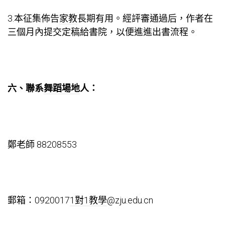
3.本征集佈告
家教
長期有用。經評審通過后，作者在
三個月內提交定稿給書院，以便進進出書流程。
六、聯系
舞蹈場地
人：
鄭老師 88208553
郵箱：0920017
1對1教學
@zju.edu.cn