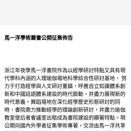
馬一浮學術叢書公開征集佈告
浙江年夜學馬一浮書院作為以經學研討特點又具有現
代學科內涵的人理
瑜伽場地
科學綜合性研討基地， 努
力于打造經學與人文研討重鎮，呼應自立知識體系創
新和中國話語體系建設的時代脈動，并盡力展現新的
時代意義。
舞蹈場地
在深化經學歷史形態研討的同
時，書院鼎力推動經學的理論創新研討，并盡力
瑜伽
教室
使后者
會議室出租
成為書院建設的顯著特點。現
公開向國內外學者征集學術專著，
交流
由馬一浮
共享