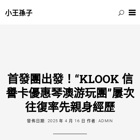
小王孫子
跳
至
主
要
內
容
首發團出發！“KLOOK 信
譽卡優惠琴澳游玩團”屢次
往復率先親身經歷
發佈日期:
2025 年 4 月 16 日
作者:
ADMIN