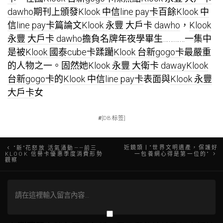
dawho
期刊上頒發
Klook 中信line pay卡
百餘
Klook 中
信line pay卡
篇論文
Klook 永豐 大戶卡 dawho
，
Klook
永豐 大戶卡 dawho
擔負名牌年夜學畢生…………一集中
是被
Klook 國泰cube卡
蹂躪
Klook 台新gogo卡
最嚴重
的人物之一。固然她
Klook 永豐 大衛卡 daway
Klook
台新gogo卡
的
Klook 中信line pay卡
表面與
Klook 永豐
大戶卡
女
#
[DB:标签]
文
近鏡頭丨“世界文明遺產，保護好
“新”花怒放 活氣涌動——前三
KLOOK 信譽卡優惠季度消費形勢
一包養網心得是第一位的”
觀察
章
導
覽