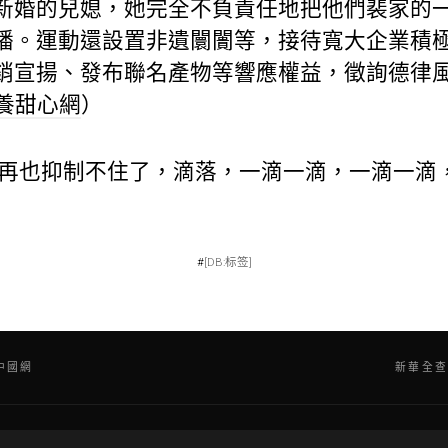
新婚的兒媳，她完全不負責任地把他們裴家的
播。運動還設置非遺闤闠等，接待寬大企業積
宣揚、發布聯名產物等響應權益，徵詢德律風138
養甜心網
）
再也抑制不住了，滴落，一滴一滴，一滴一滴
#
[DB:标签]
中國網
新華全查