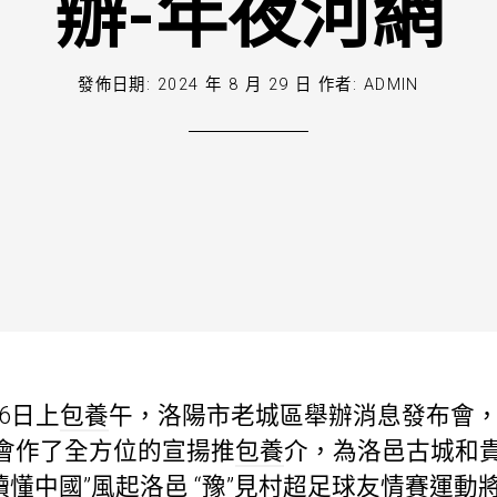
辦-年夜河網
發佈日期:
2024 年 8 月 29 日
作者:
ADMIN
6日上
包養
午，洛陽市老城區舉辦消息發布會
會作了全方位的宣揚推
包養
介，為洛邑古城和
讀懂中國”風起洛邑 “豫”見村超足球友情賽運動將于