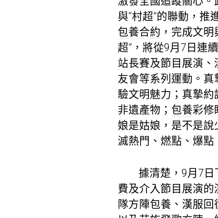
激發全國追蹤關心。
與“村超”的聯動，
包養合約
，完成文明
超”，將從9月7日
站長
賽及節目展演、漢
友會等系列運動。真
驗文明魅力；真摯約
非遺產物；
包養
彩修
娘是姑娘，是不是說
滅熱門、燃點、爆點
據清楚，9月7
費
及介入節目展演的
隊方陣
包養
、漢服回