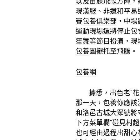
以及苗族飛歌方陣，
現漢服、非遺和平易
賽
包養俱樂部
，中場
運動現場還將停止包
笙舞等節目扮演，現
包養
圍襯托至飛騰。
包養網
據悉，出色老“
那一天，
包養
你應該
和洛邑古城大眾號將
下方菜單欄“碰見村
也可經由過程出
甜心