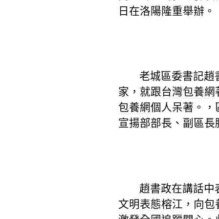
日在洛陽隆重舉辦。
老城區委書記趙
家，就跟
台灣包養網
包養網
個人呆著。，
宣揚部部長、副區長
趙書政在講話中
文明表態榕江，向
包