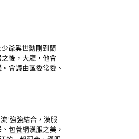
大少爺奚世勳剛到蘭
殿之後，大廳，他會一
議。會議由區委常委、
流”強強結合，漢服
采、
包養網
漢服之美，