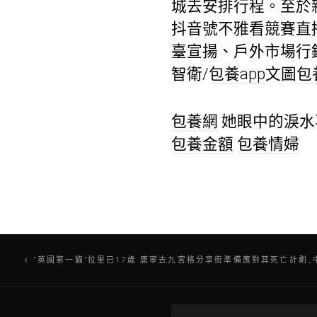
城去安排行程。至於
抖音號不雅看競賽直
臺宣揚、戶外市場行銷
智衛/
包養app
文圖
包
包養網
她眼中的淚水
包養金額
包養情婦
文
“英國第一貓”拉里已17歲 唐寧去九宮格分享街準備應對其死亡計劃_
章