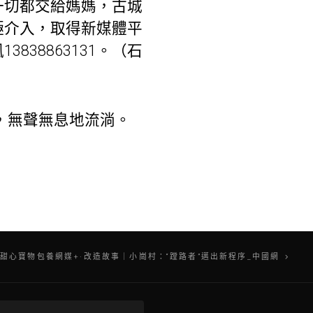
一切都交給媽媽，古城
極介入，取得新媒體平
38863131。（石
，無聲無息地流淌。
甜心寶物包養網媒+·改造故事｜小崗村：“蹚路者”邁出新程序_中國網