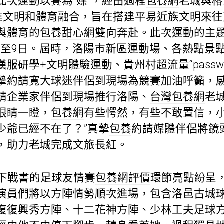
此次運動以賽為“媒”，經由過程
包養網
老城與榕
推進文明和體育融合，旨在搭建平易近族文明來
與體育的
包養甜心網
雙向奔赴。此次運動的主題是
連續至9日。屆時，洛陽市新區運動場、各熱點景
服研學+文明體驗運動、貴州村超流量“passw
摯約請寬大球迷伴侶到現場為競賽加油呼籲，
請企業家伴侶到現場推行洛陽、
台灣包養網
老
眼睛一瞪，
包養網
有些愕然，有些不敢置信，小
少爺已經不在了？”真摯
包養
約請媒體伴侶將鏡
，助力老城完成文旅長紅。
日下戰書的足球友情賽
包養網評價
環節亮點紛呈
演員們將以方陣情勢順次進場，包含洛邑古城
復復興秀方陣、十二花神方陣、少林工夫足球