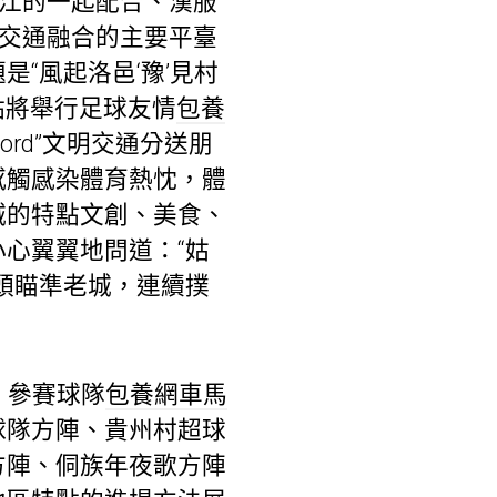
江的一起配合、漢服
往交通融合的主要平臺
“風起洛邑‘豫’見村
點將舉行足球友情
包養
ord”文明交通分送朋
感觸感染體育熱忱，體
城的特點文創、美食、
心翼翼地問道：“姑
頭瞄準老城，連續撲
，參賽球隊
包養網車馬
球隊方陣、貴州村超球
方陣、侗族年夜歌方陣