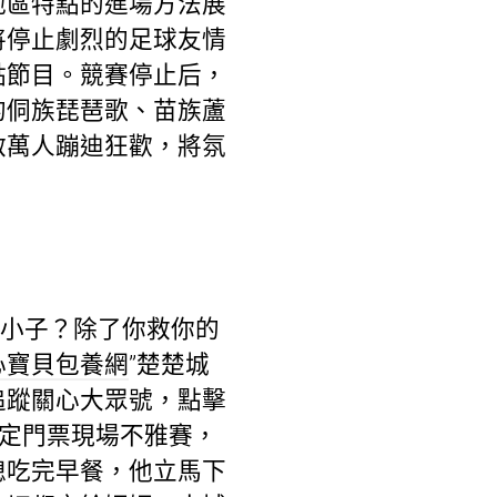
地區特點的進場方法展
將停止劇烈的足球友情
點節目。競賽停止后，
的侗族琵琶歌、苗族蘆
啟萬人蹦迪狂歡，將氛
那小子？除了你救你的
心寶貝包養網
”楚楚城
追蹤關心大眾號，點擊
預定門票現場不雅賽，
媳吃完早餐，他立馬下