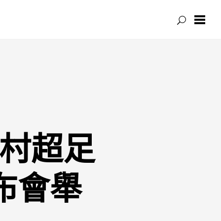
見村超足
布會舉