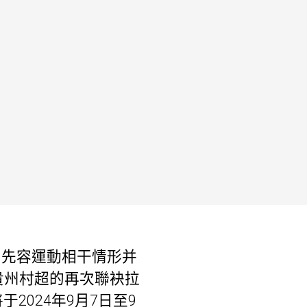
，先容運動相干情形并
貴州村超的再次聯袂拉
2024年9月7日至9