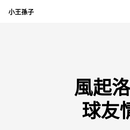
小王孫子
跳
至
主
要
內
容
風起洛
球友